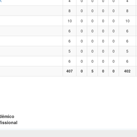
A
4
0
0
0
0
4
8
0
0
0
0
8
10
0
0
0
0
10
6
0
0
0
0
6
6
0
0
0
0
6
5
0
0
0
0
5
6
0
0
0
0
6
407
0
5
0
0
402
adêmico
fissional