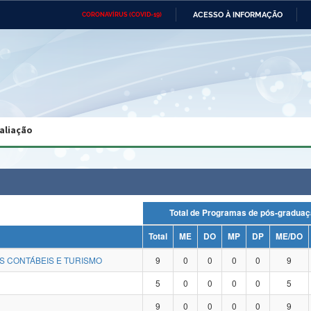
ACESSO À INFORMAÇÃO
CORONAVÍRUS (COVID-19)
Ministério da Defesa
Ministério das Relações
Mini
Exteriores
IR
PARA
O
CONTEÚDO
Ministério da Cidadania
Ministério da Saúde
Mini
Ministério do Desenvolvimento
Controladoria-Geral da União
Minis
Regional
e do
aliação
Advocacia-Geral da União
Banco Central do Brasil
Plana
Total de Programas de pós-gra
Total
ME
DO
MP
DP
ME/DO
S CONTÁBEIS E TURISMO
9
0
0
0
0
9
5
0
0
0
0
5
9
0
0
0
0
9