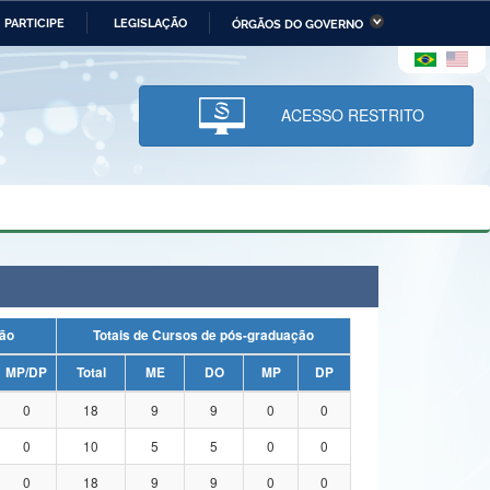
PARTICIPE
LEGISLAÇÃO
ÓRGÃOS DO GOVERNO
stério da Economia
Ministério da Infraestrutura
stério de Minas e Energia
Ministério da Ciência,
Tecnologia, Inovações e
ACESSO RESTRITO
Comunicações
tério da Mulher, da Família
Secretaria-Geral
s Direitos Humanos
lto
duação
Totais de Cursos de pós-graduação
MP/DP
Total
ME
DO
MP
DP
0
18
9
9
0
0
0
10
5
5
0
0
0
18
9
9
0
0