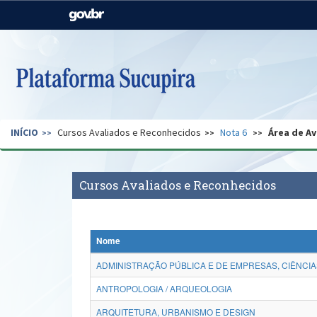
Casa Civil
Ministério da Justiça e
Segurança Pública
Ministério da Agricultura,
Ministério da Educação
Pecuária e Abastecimento
Ministério do Meio Ambiente
Ministério do Turismo
INÍCIO
Cursos Avaliados e Reconhecidos
Nota 6
Área de Av
Secretaria de Governo
Gabinete de Segurança
Institucional
Cursos Avaliados e Reconhecidos
Nome
ADMINISTRAÇÃO PÚBLICA E DE EMPRESAS, CIÊNCIA
ANTROPOLOGIA / ARQUEOLOGIA
ARQUITETURA, URBANISMO E DESIGN