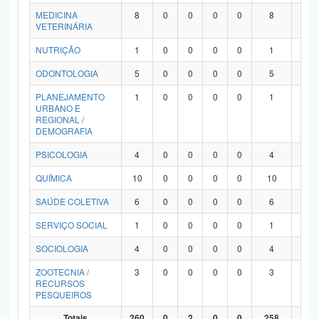
MEDICINA
8
0
0
0
0
8
0
VETERINÁRIA
NUTRIÇÃO
1
0
0
0
0
1
0
ODONTOLOGIA
5
0
0
0
0
5
0
PLANEJAMENTO
1
0
0
0
0
1
0
URBANO E
REGIONAL /
DEMOGRAFIA
PSICOLOGIA
4
0
0
0
0
4
0
QUÍMICA
10
0
0
0
0
10
0
SAÚDE COLETIVA
6
0
0
0
0
6
0
SERVIÇO SOCIAL
1
0
0
0
0
1
0
SOCIOLOGIA
4
0
0
0
0
4
0
ZOOTECNIA /
3
0
0
0
0
3
0
RECURSOS
PESQUEIROS
Totais
260
0
2
0
0
258
0