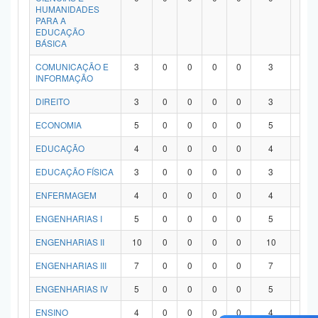
HUMANIDADES
PARA A
EDUCAÇÃO
BÁSICA
COMUNICAÇÃO E
3
0
0
0
0
3
0
INFORMAÇÃO
DIREITO
3
0
0
0
0
3
0
ECONOMIA
5
0
0
0
0
5
0
EDUCAÇÃO
4
0
0
0
0
4
0
EDUCAÇÃO FÍSICA
3
0
0
0
0
3
0
ENFERMAGEM
4
0
0
0
0
4
0
ENGENHARIAS I
5
0
0
0
0
5
0
ENGENHARIAS II
10
0
0
0
0
10
0
ENGENHARIAS III
7
0
0
0
0
7
0
ENGENHARIAS IV
5
0
0
0
0
5
0
ENSINO
4
0
0
0
0
4
0