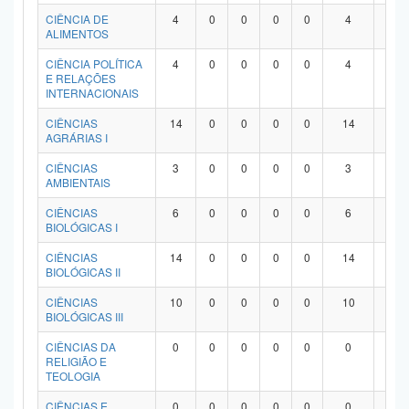
Planalto
CIÊNCIA DE
4
0
0
0
0
4
0
ALIMENTOS
CIÊNCIA POLÍTICA
4
0
0
0
0
4
0
E RELAÇÕES
INTERNACIONAIS
CIÊNCIAS
14
0
0
0
0
14
0
AGRÁRIAS I
CIÊNCIAS
3
0
0
0
0
3
0
AMBIENTAIS
CIÊNCIAS
6
0
0
0
0
6
0
BIOLÓGICAS I
CIÊNCIAS
14
0
0
0
0
14
0
BIOLÓGICAS II
CIÊNCIAS
10
0
0
0
0
10
0
BIOLÓGICAS III
CIÊNCIAS DA
0
0
0
0
0
0
0
RELIGIÃO E
TEOLOGIA
CIÊNCIAS E
0
0
0
0
0
0
0