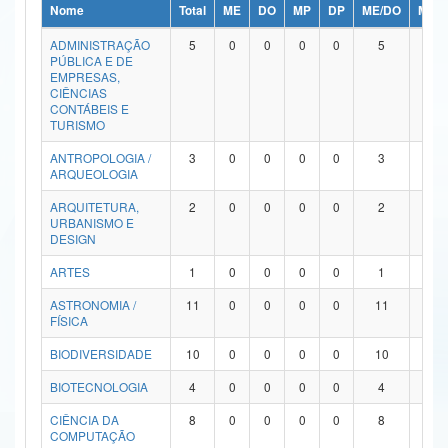
Nome
Total
ME
DO
MP
DP
ME/DO
MP/
Ministério da Ciência, Tecnologia, Inovações e Comunicações
ADMINISTRAÇÃO
5
0
0
0
0
5
0
PÚBLICA E DE
Ministério do Meio Ambiente
EMPRESAS,
CIÊNCIAS
Ministério do Turismo
CONTÁBEIS E
TURISMO
Ministério do Desenvolvimento Regional
ANTROPOLOGIA /
3
0
0
0
0
3
0
ARQUEOLOGIA
Controladoria-Geral da União
ARQUITETURA,
2
0
0
0
0
2
0
URBANISMO E
Ministério da Mulher, da Família e dos Direitos Humanos
DESIGN
Secretaria-Geral
ARTES
1
0
0
0
0
1
0
ASTRONOMIA /
11
0
0
0
0
11
0
Secretaria de Governo
FÍSICA
Gabinete de Segurança Institucional
BIODIVERSIDADE
10
0
0
0
0
10
0
Advocacia-Geral da União
BIOTECNOLOGIA
4
0
0
0
0
4
0
CIÊNCIA DA
8
0
0
0
0
8
0
Banco Central do Brasil
COMPUTAÇÃO