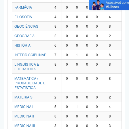
FARMÁCIA
4
0
0
0
0
4
0
FILOSOFIA
4
0
0
0
0
4
0
GEOCIÊNCIAS
8
0
0
0
0
8
0
GEOGRAFIA
2
0
0
0
0
2
0
HISTÓRIA
6
0
0
0
0
6
0
INTERDISCIPLINAR
7
0
1
0
0
6
0
LINGUÍSTICA E
8
0
0
0
0
8
0
LITERATURA
MATEMÁTICA /
8
0
0
0
0
8
0
PROBABILIDADE E
ESTATÍSTICA
MATERIAIS
2
0
0
0
0
2
0
MEDICINA I
5
0
1
0
0
4
0
MEDICINA II
8
0
0
0
0
8
0
MEDICINA III
3
0
0
0
0
3
0