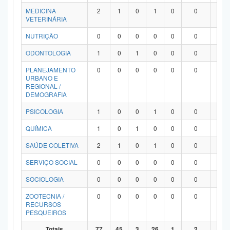
MEDICINA
2
1
0
1
0
0
0
VETERINÁRIA
NUTRIÇÃO
0
0
0
0
0
0
0
ODONTOLOGIA
1
0
1
0
0
0
0
PLANEJAMENTO
0
0
0
0
0
0
0
URBANO E
REGIONAL /
DEMOGRAFIA
PSICOLOGIA
1
0
0
1
0
0
0
QUÍMICA
1
0
1
0
0
0
0
SAÚDE COLETIVA
2
1
0
1
0
0
0
SERVIÇO SOCIAL
0
0
0
0
0
0
0
SOCIOLOGIA
0
0
0
0
0
0
0
ZOOTECNIA /
0
0
0
0
0
0
0
RECURSOS
PESQUEIROS
Totais
77
45
3
26
1
2
0