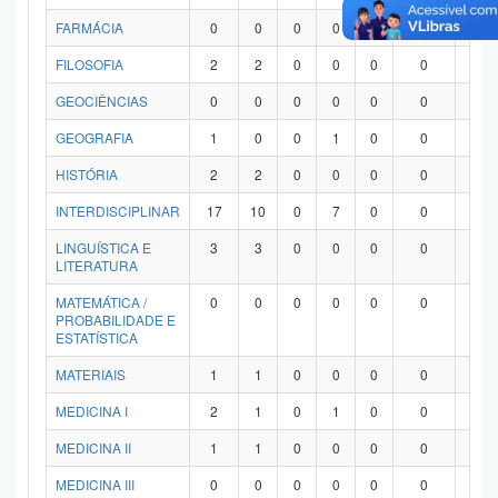
FARMÁCIA
0
0
0
0
0
0
0
FILOSOFIA
2
2
0
0
0
0
0
GEOCIÊNCIAS
0
0
0
0
0
0
0
GEOGRAFIA
1
0
0
1
0
0
0
HISTÓRIA
2
2
0
0
0
0
0
INTERDISCIPLINAR
17
10
0
7
0
0
0
LINGUÍSTICA E
3
3
0
0
0
0
0
LITERATURA
MATEMÁTICA /
0
0
0
0
0
0
0
PROBABILIDADE E
ESTATÍSTICA
MATERIAIS
1
1
0
0
0
0
0
MEDICINA I
2
1
0
1
0
0
0
MEDICINA II
1
1
0
0
0
0
0
MEDICINA III
0
0
0
0
0
0
0