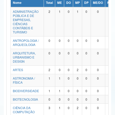
Nome
Total
ME
DO
MP
DP
ME/DO
MP/
Ministério da Ciência, Tecnologia, Inovações e Comunicações
ADMINISTRAÇÃO
2
1
0
1
0
0
0
PÚBLICA E DE
Ministério do Meio Ambiente
EMPRESAS,
CIÊNCIAS
Ministério do Turismo
CONTÁBEIS E
TURISMO
Ministério do Desenvolvimento Regional
ANTROPOLOGIA /
0
0
0
0
0
0
0
ARQUEOLOGIA
Controladoria-Geral da União
ARQUITETURA,
0
0
0
0
0
0
0
URBANISMO E
Ministério da Mulher, da Família e dos Direitos Humanos
DESIGN
Secretaria-Geral
ARTES
2
0
0
2
0
0
0
ASTRONOMIA /
1
1
0
0
0
0
0
Secretaria de Governo
FÍSICA
Gabinete de Segurança Institucional
BIODIVERSIDADE
1
1
0
0
0
0
0
Advocacia-Geral da União
BIOTECNOLOGIA
0
0
0
0
0
0
0
CIÊNCIA DA
3
1
0
2
0
0
0
Banco Central do Brasil
COMPUTAÇÃO