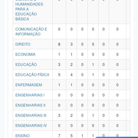
HUMANIDADES
PARA A
EDUCAÇÃO
BÁSICA
COMUNICAÇÃO E
0
0
0
0
0
0
0
INFORMAÇÃO
DIREITO
8
3
0
5
0
0
0
ECONOMIA
1
1
0
0
0
0
0
EDUCAÇÃO
3
2
0
1
0
0
0
EDUCAÇÃO FÍSICA
5
4
0
1
0
0
0
ENFERMAGEM
1
1
0
0
0
0
0
ENGENHARIAS I
0
0
0
0
0
0
0
ENGENHARIAS II
0
0
0
0
0
0
0
ENGENHARIAS III
3
2
0
1
0
0
0
ENGENHARIAS IV
0
0
0
0
0
0
0
ENSINO
7
5
1
1
0
0
0