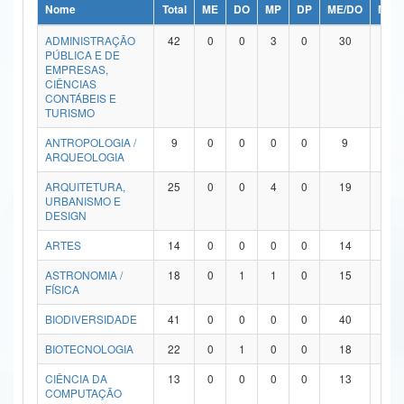
Nome
Total
ME
DO
MP
DP
ME/DO
MP/
Ministério da Ciência, Tecnologia, Inovações e Comunicações
ADMINISTRAÇÃO
42
0
0
3
0
30
9
PÚBLICA E DE
Ministério do Meio Ambiente
EMPRESAS,
CIÊNCIAS
Ministério do Turismo
CONTÁBEIS E
TURISMO
Ministério do Desenvolvimento Regional
ANTROPOLOGIA /
9
0
0
0
0
9
0
ARQUEOLOGIA
Controladoria-Geral da União
ARQUITETURA,
25
0
0
4
0
19
2
URBANISMO E
Ministério da Mulher, da Família e dos Direitos Humanos
DESIGN
Secretaria-Geral
ARTES
14
0
0
0
0
14
0
ASTRONOMIA /
18
0
1
1
0
15
1
Secretaria de Governo
FÍSICA
Gabinete de Segurança Institucional
BIODIVERSIDADE
41
0
0
0
0
40
1
Advocacia-Geral da União
BIOTECNOLOGIA
22
0
1
0
0
18
3
CIÊNCIA DA
13
0
0
0
0
13
0
Banco Central do Brasil
COMPUTAÇÃO