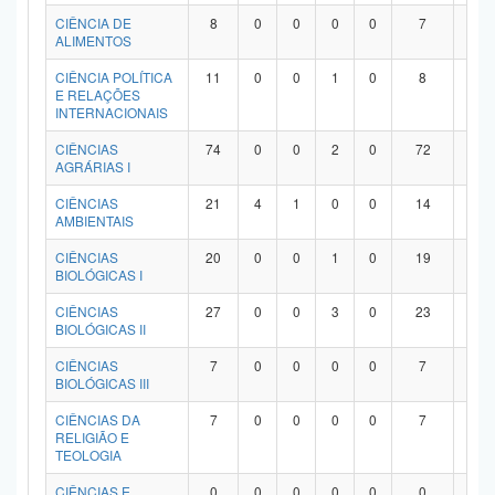
Planalto
CIÊNCIA DE
8
0
0
0
0
7
1
ALIMENTOS
CIÊNCIA POLÍTICA
11
0
0
1
0
8
2
E RELAÇÕES
INTERNACIONAIS
CIÊNCIAS
74
0
0
2
0
72
0
AGRÁRIAS I
CIÊNCIAS
21
4
1
0
0
14
2
AMBIENTAIS
CIÊNCIAS
20
0
0
1
0
19
0
BIOLÓGICAS I
CIÊNCIAS
27
0
0
3
0
23
1
BIOLÓGICAS II
CIÊNCIAS
7
0
0
0
0
7
0
BIOLÓGICAS III
CIÊNCIAS DA
7
0
0
0
0
7
0
RELIGIÃO E
TEOLOGIA
CIÊNCIAS E
0
0
0
0
0
0
0