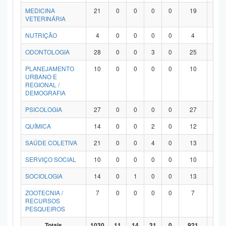
MEDICINA
21
0
0
0
0
19
2
VETERINÁRIA
NUTRIÇÃO
4
0
0
0
0
4
0
ODONTOLOGIA
28
0
0
3
0
25
0
PLANEJAMENTO
10
0
0
0
0
10
0
URBANO E
REGIONAL /
DEMOGRAFIA
PSICOLOGIA
27
0
0
0
0
27
0
QUÍMICA
14
0
0
2
0
12
0
SAÚDE COLETIVA
21
0
0
4
0
13
4
SERVIÇO SOCIAL
10
0
0
0
0
10
0
SOCIOLOGIA
14
0
1
0
0
13
0
ZOOTECNIA /
7
0
0
0
0
7
0
RECURSOS
PESQUEIROS
Totais
1030
11
14
31
0
921
53