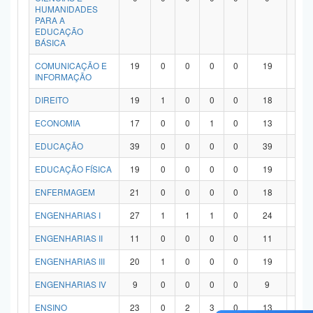
HUMANIDADES
PARA A
EDUCAÇÃO
BÁSICA
COMUNICAÇÃO E
19
0
0
0
0
19
0
INFORMAÇÃO
DIREITO
19
1
0
0
0
18
0
ECONOMIA
17
0
0
1
0
13
3
EDUCAÇÃO
39
0
0
0
0
39
0
EDUCAÇÃO FÍSICA
19
0
0
0
0
19
0
ENFERMAGEM
21
0
0
0
0
18
3
ENGENHARIAS I
27
1
1
1
0
24
0
ENGENHARIAS II
11
0
0
0
0
11
0
ENGENHARIAS III
20
1
0
0
0
19
0
ENGENHARIAS IV
9
0
0
0
0
9
0
ENSINO
23
0
2
3
0
13
5