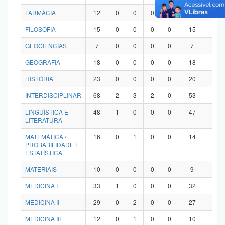
FARMÁCIA
12
0
0
0
0
12
0
FILOSOFIA
15
0
0
0
0
15
0
GEOCIÊNCIAS
7
0
0
0
0
7
0
GEOGRAFIA
18
0
0
0
0
18
0
HISTÓRIA
23
0
0
0
0
20
3
INTERDISCIPLINAR
68
2
3
2
0
53
8
LINGUÍSTICA E
48
1
0
0
0
47
0
LITERATURA
MATEMÁTICA /
16
0
1
0
0
14
1
PROBABILIDADE E
ESTATÍSTICA
MATERIAIS
10
0
0
0
0
9
1
MEDICINA I
33
1
0
0
0
32
0
MEDICINA II
29
0
2
0
0
27
0
MEDICINA III
12
0
1
0
0
10
1