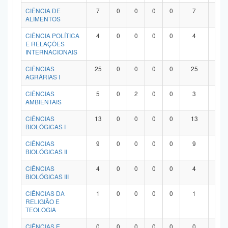
Planalto
CIÊNCIA DE
7
0
0
0
0
7
0
ALIMENTOS
CIÊNCIA POLÍTICA
4
0
0
0
0
4
0
E RELAÇÕES
INTERNACIONAIS
CIÊNCIAS
25
0
0
0
0
25
0
AGRÁRIAS I
CIÊNCIAS
5
0
2
0
0
3
0
AMBIENTAIS
CIÊNCIAS
13
0
0
0
0
13
0
BIOLÓGICAS I
CIÊNCIAS
9
0
0
0
0
9
0
BIOLÓGICAS II
CIÊNCIAS
4
0
0
0
0
4
0
BIOLÓGICAS III
CIÊNCIAS DA
1
0
0
0
0
1
0
RELIGIÃO E
TEOLOGIA
CIÊNCIAS E
0
0
0
0
0
0
0