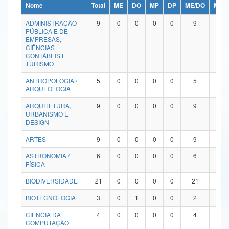
Nome
Total
ME
DO
MP
DP
ME/DO
MP/
Ministério da Ciência, Tecnologia, Inovações e Comunicações
ADMINISTRAÇÃO
9
0
0
0
0
9
0
PÚBLICA E DE
Ministério do Meio Ambiente
EMPRESAS,
CIÊNCIAS
Ministério do Turismo
CONTÁBEIS E
TURISMO
Ministério do Desenvolvimento Regional
ANTROPOLOGIA /
5
0
0
0
0
5
0
ARQUEOLOGIA
Controladoria-Geral da União
ARQUITETURA,
9
0
0
0
0
9
0
URBANISMO E
Ministério da Mulher, da Família e dos Direitos Humanos
DESIGN
Secretaria-Geral
ARTES
9
0
0
0
0
9
0
ASTRONOMIA /
6
0
0
0
0
6
0
Secretaria de Governo
FÍSICA
Gabinete de Segurança Institucional
BIODIVERSIDADE
21
0
0
0
0
21
0
Advocacia-Geral da União
BIOTECNOLOGIA
3
0
1
0
0
2
0
CIÊNCIA DA
4
0
0
0
0
4
0
Banco Central do Brasil
COMPUTAÇÃO