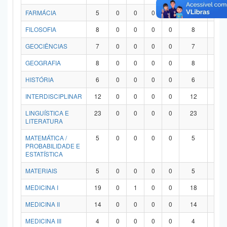
FARMÁCIA
5
0
0
0
0
5
0
FILOSOFIA
8
0
0
0
0
8
0
GEOCIÊNCIAS
7
0
0
0
0
7
0
GEOGRAFIA
8
0
0
0
0
8
0
HISTÓRIA
6
0
0
0
0
6
0
INTERDISCIPLINAR
12
0
0
0
0
12
0
LINGUÍSTICA E
23
0
0
0
0
23
0
LITERATURA
MATEMÁTICA /
5
0
0
0
0
5
0
PROBABILIDADE E
ESTATÍSTICA
MATERIAIS
5
0
0
0
0
5
0
MEDICINA I
19
0
1
0
0
18
0
MEDICINA II
14
0
0
0
0
14
0
MEDICINA III
4
0
0
0
0
4
0