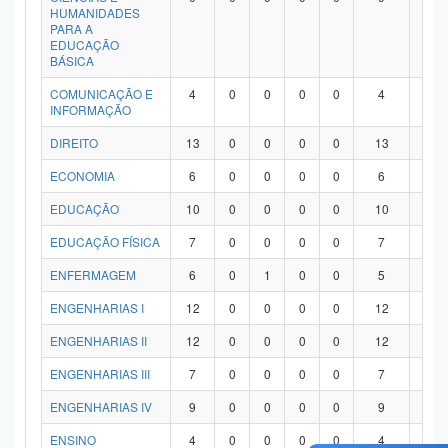
HUMANIDADES
PARA A
EDUCAÇÃO
BÁSICA
COMUNICAÇÃO E
4
0
0
0
0
4
0
INFORMAÇÃO
DIREITO
13
0
0
0
0
13
0
ECONOMIA
6
0
0
0
0
6
0
EDUCAÇÃO
10
0
0
0
0
10
0
EDUCAÇÃO FÍSICA
7
0
0
0
0
7
0
ENFERMAGEM
6
0
1
0
0
5
0
ENGENHARIAS I
12
0
0
0
0
12
0
ENGENHARIAS II
12
0
0
0
0
12
0
ENGENHARIAS III
7
0
0
0
0
7
0
ENGENHARIAS IV
9
0
0
0
0
9
0
ENSINO
4
0
0
0
0
4
0