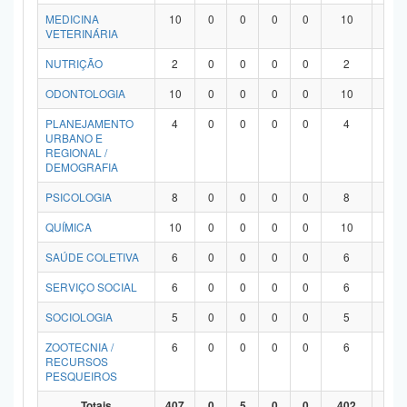
MEDICINA
10
0
0
0
0
10
0
VETERINÁRIA
NUTRIÇÃO
2
0
0
0
0
2
0
ODONTOLOGIA
10
0
0
0
0
10
0
PLANEJAMENTO
4
0
0
0
0
4
0
URBANO E
REGIONAL /
DEMOGRAFIA
PSICOLOGIA
8
0
0
0
0
8
0
QUÍMICA
10
0
0
0
0
10
0
SAÚDE COLETIVA
6
0
0
0
0
6
0
SERVIÇO SOCIAL
6
0
0
0
0
6
0
SOCIOLOGIA
5
0
0
0
0
5
0
ZOOTECNIA /
6
0
0
0
0
6
0
RECURSOS
PESQUEIROS
Totais
407
0
5
0
0
402
0