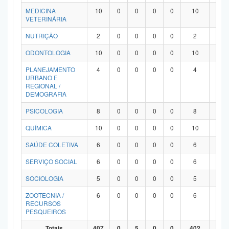
MEDICINA
10
0
0
0
0
10
0
VETERINÁRIA
NUTRIÇÃO
2
0
0
0
0
2
0
ODONTOLOGIA
10
0
0
0
0
10
0
PLANEJAMENTO
4
0
0
0
0
4
0
URBANO E
REGIONAL /
DEMOGRAFIA
PSICOLOGIA
8
0
0
0
0
8
0
QUÍMICA
10
0
0
0
0
10
0
SAÚDE COLETIVA
6
0
0
0
0
6
0
SERVIÇO SOCIAL
6
0
0
0
0
6
0
SOCIOLOGIA
5
0
0
0
0
5
0
ZOOTECNIA /
6
0
0
0
0
6
0
RECURSOS
PESQUEIROS
Totais
407
0
5
0
0
402
0