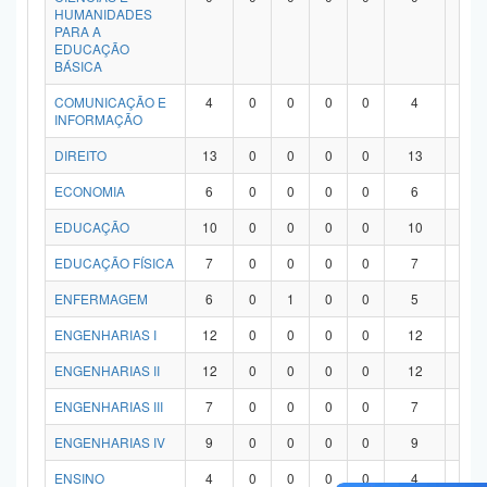
HUMANIDADES
PARA A
EDUCAÇÃO
BÁSICA
COMUNICAÇÃO E
4
0
0
0
0
4
0
INFORMAÇÃO
DIREITO
13
0
0
0
0
13
0
ECONOMIA
6
0
0
0
0
6
0
EDUCAÇÃO
10
0
0
0
0
10
0
EDUCAÇÃO FÍSICA
7
0
0
0
0
7
0
ENFERMAGEM
6
0
1
0
0
5
0
ENGENHARIAS I
12
0
0
0
0
12
0
ENGENHARIAS II
12
0
0
0
0
12
0
ENGENHARIAS III
7
0
0
0
0
7
0
ENGENHARIAS IV
9
0
0
0
0
9
0
ENSINO
4
0
0
0
0
4
0