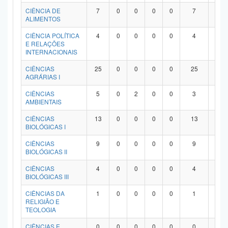
Planalto
CIÊNCIA DE
7
0
0
0
0
7
0
ALIMENTOS
CIÊNCIA POLÍTICA
4
0
0
0
0
4
0
E RELAÇÕES
INTERNACIONAIS
CIÊNCIAS
25
0
0
0
0
25
0
AGRÁRIAS I
CIÊNCIAS
5
0
2
0
0
3
0
AMBIENTAIS
CIÊNCIAS
13
0
0
0
0
13
0
BIOLÓGICAS I
CIÊNCIAS
9
0
0
0
0
9
0
BIOLÓGICAS II
CIÊNCIAS
4
0
0
0
0
4
0
BIOLÓGICAS III
CIÊNCIAS DA
1
0
0
0
0
1
0
RELIGIÃO E
TEOLOGIA
CIÊNCIAS E
0
0
0
0
0
0
0