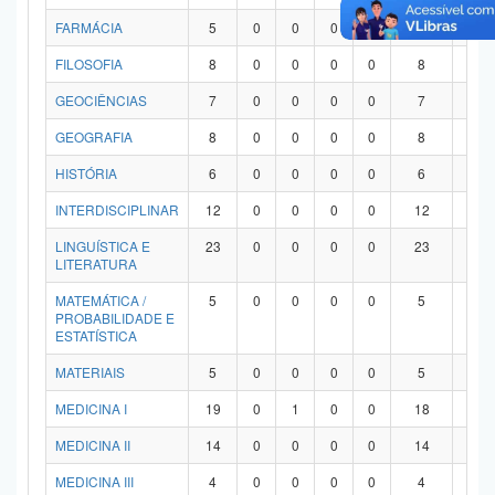
FARMÁCIA
5
0
0
0
0
5
0
FILOSOFIA
8
0
0
0
0
8
0
GEOCIÊNCIAS
7
0
0
0
0
7
0
GEOGRAFIA
8
0
0
0
0
8
0
HISTÓRIA
6
0
0
0
0
6
0
INTERDISCIPLINAR
12
0
0
0
0
12
0
LINGUÍSTICA E
23
0
0
0
0
23
0
LITERATURA
MATEMÁTICA /
5
0
0
0
0
5
0
PROBABILIDADE E
ESTATÍSTICA
MATERIAIS
5
0
0
0
0
5
0
MEDICINA I
19
0
1
0
0
18
0
MEDICINA II
14
0
0
0
0
14
0
MEDICINA III
4
0
0
0
0
4
0