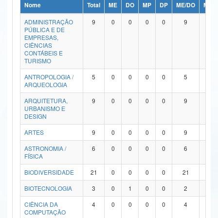
Nome
Total
ME
DO
MP
DP
ME/DO
MP/
Ministério da Ciência, Tecnologia, Inovações e Comunicações
ADMINISTRAÇÃO
9
0
0
0
0
9
0
PÚBLICA E DE
Ministério do Meio Ambiente
EMPRESAS,
CIÊNCIAS
Ministério do Turismo
CONTÁBEIS E
TURISMO
Ministério do Desenvolvimento Regional
ANTROPOLOGIA /
5
0
0
0
0
5
0
ARQUEOLOGIA
Controladoria-Geral da União
ARQUITETURA,
9
0
0
0
0
9
0
URBANISMO E
Ministério da Mulher, da Família e dos Direitos Humanos
DESIGN
Secretaria-Geral
ARTES
9
0
0
0
0
9
0
ASTRONOMIA /
6
0
0
0
0
6
0
Secretaria de Governo
FÍSICA
Gabinete de Segurança Institucional
BIODIVERSIDADE
21
0
0
0
0
21
0
Advocacia-Geral da União
BIOTECNOLOGIA
3
0
1
0
0
2
0
CIÊNCIA DA
4
0
0
0
0
4
0
Banco Central do Brasil
COMPUTAÇÃO