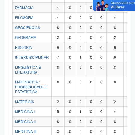
FARMÁCIA
4
0
0
0
0
4
0
FILOSOFIA
4
0
0
0
0
4
0
GEOCIÊNCIAS
8
0
0
0
0
8
0
GEOGRAFIA
2
0
0
0
0
2
0
HISTÓRIA
6
0
0
0
0
6
0
INTERDISCIPLINAR
7
0
1
0
0
6
0
LINGUÍSTICA E
8
0
0
0
0
8
0
LITERATURA
MATEMÁTICA /
8
0
0
0
0
8
0
PROBABILIDADE E
ESTATÍSTICA
MATERIAIS
2
0
0
0
0
2
0
MEDICINA I
5
0
1
0
0
4
0
MEDICINA II
8
0
0
0
0
8
0
MEDICINA III
3
0
0
0
0
3
0