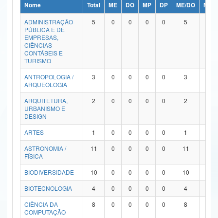
Nome
Total
ME
DO
MP
DP
ME/DO
MP/
Ministério da Ciência, Tecnologia, Inovações e Comunicações
ADMINISTRAÇÃO
5
0
0
0
0
5
0
PÚBLICA E DE
Ministério do Meio Ambiente
EMPRESAS,
CIÊNCIAS
Ministério do Turismo
CONTÁBEIS E
TURISMO
Ministério do Desenvolvimento Regional
ANTROPOLOGIA /
3
0
0
0
0
3
0
ARQUEOLOGIA
Controladoria-Geral da União
ARQUITETURA,
2
0
0
0
0
2
0
URBANISMO E
Ministério da Mulher, da Família e dos Direitos Humanos
DESIGN
Secretaria-Geral
ARTES
1
0
0
0
0
1
0
ASTRONOMIA /
11
0
0
0
0
11
0
Secretaria de Governo
FÍSICA
Gabinete de Segurança Institucional
BIODIVERSIDADE
10
0
0
0
0
10
0
Advocacia-Geral da União
BIOTECNOLOGIA
4
0
0
0
0
4
0
CIÊNCIA DA
8
0
0
0
0
8
0
Banco Central do Brasil
COMPUTAÇÃO