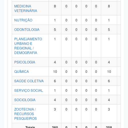
MEDICINA
8
0
0
0
0
8
0
VETERINÁRIA
NUTRIÇÃO
1
0
0
0
0
1
0
ODONTOLOGIA
5
0
0
0
0
5
0
PLANEJAMENTO
1
0
0
0
0
1
0
URBANO E
REGIONAL /
DEMOGRAFIA
PSICOLOGIA
4
0
0
0
0
4
0
QUÍMICA
10
0
0
0
0
10
0
SAÚDE COLETIVA
6
0
0
0
0
6
0
SERVIÇO SOCIAL
1
0
0
0
0
1
0
SOCIOLOGIA
4
0
0
0
0
4
0
ZOOTECNIA /
3
0
0
0
0
3
0
RECURSOS
PESQUEIROS
Totais
260
0
2
0
0
258
0