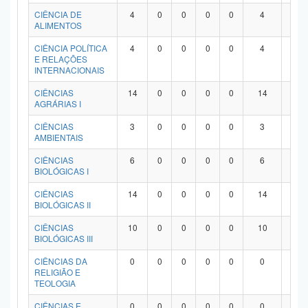
Planalto
CIÊNCIA DE
4
0
0
0
0
4
0
ALIMENTOS
CIÊNCIA POLÍTICA
4
0
0
0
0
4
0
E RELAÇÕES
INTERNACIONAIS
CIÊNCIAS
14
0
0
0
0
14
0
AGRÁRIAS I
CIÊNCIAS
3
0
0
0
0
3
0
AMBIENTAIS
CIÊNCIAS
6
0
0
0
0
6
0
BIOLÓGICAS I
CIÊNCIAS
14
0
0
0
0
14
0
BIOLÓGICAS II
CIÊNCIAS
10
0
0
0
0
10
0
BIOLÓGICAS III
CIÊNCIAS DA
0
0
0
0
0
0
0
RELIGIÃO E
TEOLOGIA
CIÊNCIAS E
0
0
0
0
0
0
0