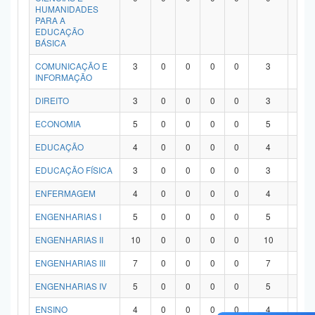
HUMANIDADES
PARA A
EDUCAÇÃO
BÁSICA
COMUNICAÇÃO E
3
0
0
0
0
3
0
INFORMAÇÃO
DIREITO
3
0
0
0
0
3
0
ECONOMIA
5
0
0
0
0
5
0
EDUCAÇÃO
4
0
0
0
0
4
0
EDUCAÇÃO FÍSICA
3
0
0
0
0
3
0
ENFERMAGEM
4
0
0
0
0
4
0
ENGENHARIAS I
5
0
0
0
0
5
0
ENGENHARIAS II
10
0
0
0
0
10
0
ENGENHARIAS III
7
0
0
0
0
7
0
ENGENHARIAS IV
5
0
0
0
0
5
0
ENSINO
4
0
0
0
0
4
0