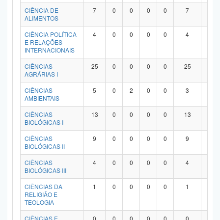
Planalto
CIÊNCIA DE
7
0
0
0
0
7
0
ALIMENTOS
CIÊNCIA POLÍTICA
4
0
0
0
0
4
0
E RELAÇÕES
INTERNACIONAIS
CIÊNCIAS
25
0
0
0
0
25
0
AGRÁRIAS I
CIÊNCIAS
5
0
2
0
0
3
0
AMBIENTAIS
CIÊNCIAS
13
0
0
0
0
13
0
BIOLÓGICAS I
CIÊNCIAS
9
0
0
0
0
9
0
BIOLÓGICAS II
CIÊNCIAS
4
0
0
0
0
4
0
BIOLÓGICAS III
CIÊNCIAS DA
1
0
0
0
0
1
0
RELIGIÃO E
TEOLOGIA
CIÊNCIAS E
0
0
0
0
0
0
0