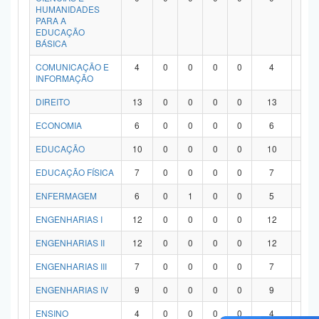
HUMANIDADES
PARA A
EDUCAÇÃO
BÁSICA
COMUNICAÇÃO E
4
0
0
0
0
4
0
INFORMAÇÃO
DIREITO
13
0
0
0
0
13
0
ECONOMIA
6
0
0
0
0
6
0
EDUCAÇÃO
10
0
0
0
0
10
0
EDUCAÇÃO FÍSICA
7
0
0
0
0
7
0
ENFERMAGEM
6
0
1
0
0
5
0
ENGENHARIAS I
12
0
0
0
0
12
0
ENGENHARIAS II
12
0
0
0
0
12
0
ENGENHARIAS III
7
0
0
0
0
7
0
ENGENHARIAS IV
9
0
0
0
0
9
0
ENSINO
4
0
0
0
0
4
0