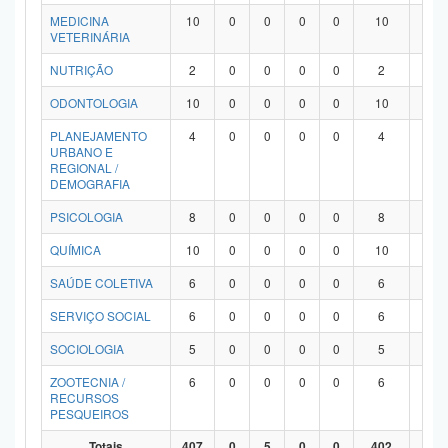
MEDICINA
10
0
0
0
0
10
0
VETERINÁRIA
NUTRIÇÃO
2
0
0
0
0
2
0
ODONTOLOGIA
10
0
0
0
0
10
0
PLANEJAMENTO
4
0
0
0
0
4
0
URBANO E
REGIONAL /
DEMOGRAFIA
PSICOLOGIA
8
0
0
0
0
8
0
QUÍMICA
10
0
0
0
0
10
0
SAÚDE COLETIVA
6
0
0
0
0
6
0
SERVIÇO SOCIAL
6
0
0
0
0
6
0
SOCIOLOGIA
5
0
0
0
0
5
0
ZOOTECNIA /
6
0
0
0
0
6
0
RECURSOS
PESQUEIROS
Totais
407
0
5
0
0
402
0