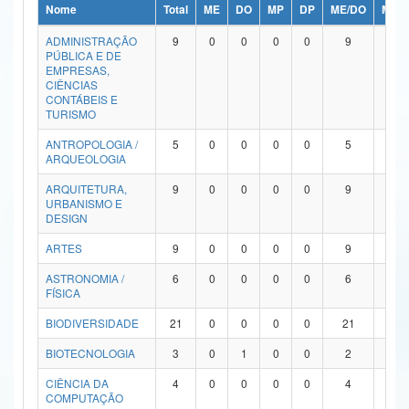
Nome
Total
ME
DO
MP
DP
ME/DO
MP/
Ministério da Ciência, Tecnologia, Inovações e Comunicações
ADMINISTRAÇÃO
9
0
0
0
0
9
0
PÚBLICA E DE
Ministério do Meio Ambiente
EMPRESAS,
CIÊNCIAS
Ministério do Turismo
CONTÁBEIS E
TURISMO
Ministério do Desenvolvimento Regional
ANTROPOLOGIA /
5
0
0
0
0
5
0
ARQUEOLOGIA
Controladoria-Geral da União
ARQUITETURA,
9
0
0
0
0
9
0
URBANISMO E
Ministério da Mulher, da Família e dos Direitos Humanos
DESIGN
Secretaria-Geral
ARTES
9
0
0
0
0
9
0
ASTRONOMIA /
6
0
0
0
0
6
0
Secretaria de Governo
FÍSICA
Gabinete de Segurança Institucional
BIODIVERSIDADE
21
0
0
0
0
21
0
Advocacia-Geral da União
BIOTECNOLOGIA
3
0
1
0
0
2
0
CIÊNCIA DA
4
0
0
0
0
4
0
Banco Central do Brasil
COMPUTAÇÃO