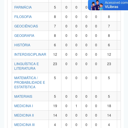
FARMÁCIA
5
0
0
0
0
5
0
FILOSOFIA
8
0
0
0
0
8
0
GEOCIÊNCIAS
7
0
0
0
0
7
0
GEOGRAFIA
8
0
0
0
0
8
0
HISTÓRIA
6
0
0
0
0
6
0
INTERDISCIPLINAR
12
0
0
0
0
12
0
LINGUÍSTICA E
23
0
0
0
0
23
0
LITERATURA
MATEMÁTICA /
5
0
0
0
0
5
0
PROBABILIDADE E
ESTATÍSTICA
MATERIAIS
5
0
0
0
0
5
0
MEDICINA I
19
0
1
0
0
18
0
MEDICINA II
14
0
0
0
0
14
0
MEDICINA III
4
0
0
0
0
4
0