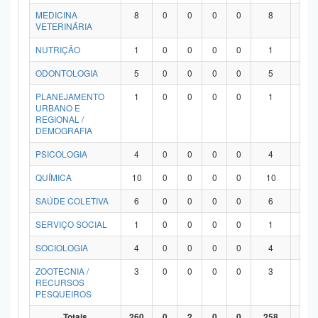
MEDICINA
8
0
0
0
0
8
0
VETERINÁRIA
NUTRIÇÃO
1
0
0
0
0
1
0
ODONTOLOGIA
5
0
0
0
0
5
0
PLANEJAMENTO
1
0
0
0
0
1
0
URBANO E
REGIONAL /
DEMOGRAFIA
PSICOLOGIA
4
0
0
0
0
4
0
QUÍMICA
10
0
0
0
0
10
0
SAÚDE COLETIVA
6
0
0
0
0
6
0
SERVIÇO SOCIAL
1
0
0
0
0
1
0
SOCIOLOGIA
4
0
0
0
0
4
0
ZOOTECNIA /
3
0
0
0
0
3
0
RECURSOS
PESQUEIROS
Totais
260
0
2
0
0
258
0