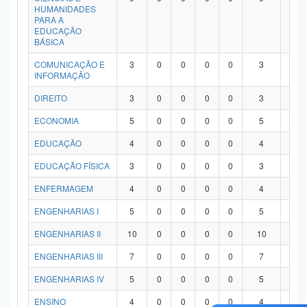
HUMANIDADES
PARA A
EDUCAÇÃO
BÁSICA
COMUNICAÇÃO E
3
0
0
0
0
3
0
INFORMAÇÃO
DIREITO
3
0
0
0
0
3
0
ECONOMIA
5
0
0
0
0
5
0
EDUCAÇÃO
4
0
0
0
0
4
0
EDUCAÇÃO FÍSICA
3
0
0
0
0
3
0
ENFERMAGEM
4
0
0
0
0
4
0
ENGENHARIAS I
5
0
0
0
0
5
0
ENGENHARIAS II
10
0
0
0
0
10
0
ENGENHARIAS III
7
0
0
0
0
7
0
ENGENHARIAS IV
5
0
0
0
0
5
0
ENSINO
4
0
0
0
0
4
0