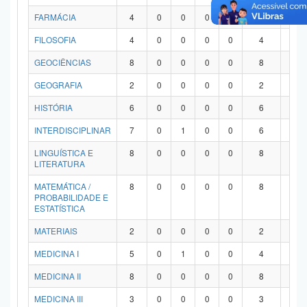
FARMÁCIA
4
0
0
0
0
4
0
FILOSOFIA
4
0
0
0
0
4
0
GEOCIÊNCIAS
8
0
0
0
0
8
0
GEOGRAFIA
2
0
0
0
0
2
0
HISTÓRIA
6
0
0
0
0
6
0
INTERDISCIPLINAR
7
0
1
0
0
6
0
LINGUÍSTICA E
8
0
0
0
0
8
0
LITERATURA
MATEMÁTICA /
8
0
0
0
0
8
0
PROBABILIDADE E
ESTATÍSTICA
MATERIAIS
2
0
0
0
0
2
0
MEDICINA I
5
0
1
0
0
4
0
MEDICINA II
8
0
0
0
0
8
0
MEDICINA III
3
0
0
0
0
3
0