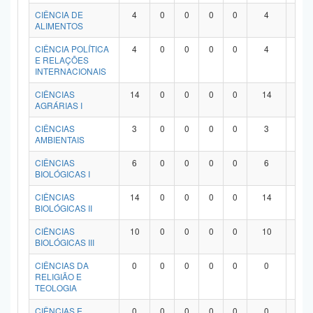
Planalto
CIÊNCIA DE
4
0
0
0
0
4
0
ALIMENTOS
CIÊNCIA POLÍTICA
4
0
0
0
0
4
0
E RELAÇÕES
INTERNACIONAIS
CIÊNCIAS
14
0
0
0
0
14
0
AGRÁRIAS I
CIÊNCIAS
3
0
0
0
0
3
0
AMBIENTAIS
CIÊNCIAS
6
0
0
0
0
6
0
BIOLÓGICAS I
CIÊNCIAS
14
0
0
0
0
14
0
BIOLÓGICAS II
CIÊNCIAS
10
0
0
0
0
10
0
BIOLÓGICAS III
CIÊNCIAS DA
0
0
0
0
0
0
0
RELIGIÃO E
TEOLOGIA
CIÊNCIAS E
0
0
0
0
0
0
0