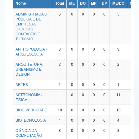
Nome
Total
ME
DO
MP
DP
ME/DO
MP/
Ministério da Ciência, Tecnologia, Inovações e Comunicações
ADMINISTRAÇÃO
5
0
0
0
0
5
0
PÚBLICA E DE
Ministério do Meio Ambiente
EMPRESAS,
CIÊNCIAS
Ministério do Turismo
CONTÁBEIS E
TURISMO
Ministério do Desenvolvimento Regional
ANTROPOLOGIA /
3
0
0
0
0
3
0
ARQUEOLOGIA
Controladoria-Geral da União
ARQUITETURA,
2
0
0
0
0
2
0
URBANISMO E
Ministério da Mulher, da Família e dos Direitos Humanos
DESIGN
Secretaria-Geral
ARTES
1
0
0
0
0
1
0
ASTRONOMIA /
11
0
0
0
0
11
0
Secretaria de Governo
FÍSICA
Gabinete de Segurança Institucional
BIODIVERSIDADE
10
0
0
0
0
10
0
Advocacia-Geral da União
BIOTECNOLOGIA
4
0
0
0
0
4
0
CIÊNCIA DA
8
0
0
0
0
8
0
Banco Central do Brasil
COMPUTAÇÃO