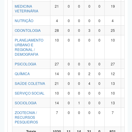
MEDICINA
21
0
0
0
0
19
2
VETERINÁRIA
NUTRIÇÃO
4
0
0
0
0
4
0
ODONTOLOGIA
28
0
0
3
0
25
0
PLANEJAMENTO
10
0
0
0
0
10
0
URBANO E
REGIONAL /
DEMOGRAFIA
PSICOLOGIA
27
0
0
0
0
27
0
QUÍMICA
14
0
0
2
0
12
0
SAÚDE COLETIVA
21
0
0
4
0
13
4
SERVIÇO SOCIAL
10
0
0
0
0
10
0
SOCIOLOGIA
14
0
1
0
0
13
0
ZOOTECNIA /
7
0
0
0
0
7
0
RECURSOS
PESQUEIROS
Totais
1030
11
14
31
0
921
53