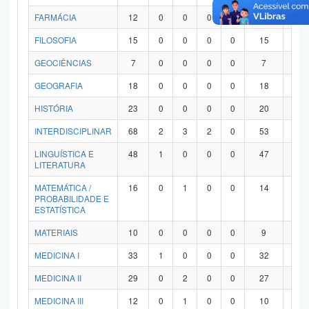
FARMÁCIA
12
0
0
0
0
12
0
FILOSOFIA
15
0
0
0
0
15
0
GEOCIÊNCIAS
7
0
0
0
0
7
0
GEOGRAFIA
18
0
0
0
0
18
0
HISTÓRIA
23
0
0
0
0
20
3
INTERDISCIPLINAR
68
2
3
2
0
53
8
LINGUÍSTICA E
48
1
0
0
0
47
0
LITERATURA
MATEMÁTICA /
16
0
1
0
0
14
1
PROBABILIDADE E
ESTATÍSTICA
MATERIAIS
10
0
0
0
0
9
1
MEDICINA I
33
1
0
0
0
32
0
MEDICINA II
29
0
2
0
0
27
0
MEDICINA III
12
0
1
0
0
10
1