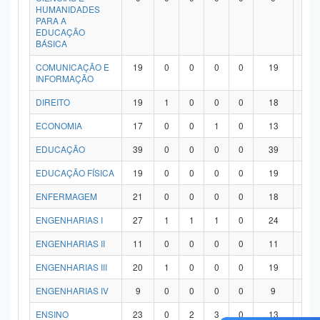
HUMANIDADES
PARA A
EDUCAÇÃO
BÁSICA
COMUNICAÇÃO E
19
0
0
0
0
19
0
INFORMAÇÃO
DIREITO
19
1
0
0
0
18
0
ECONOMIA
17
0
0
1
0
13
3
EDUCAÇÃO
39
0
0
0
0
39
0
EDUCAÇÃO FÍSICA
19
0
0
0
0
19
0
ENFERMAGEM
21
0
0
0
0
18
3
ENGENHARIAS I
27
1
1
1
0
24
0
ENGENHARIAS II
11
0
0
0
0
11
0
ENGENHARIAS III
20
1
0
0
0
19
0
ENGENHARIAS IV
9
0
0
0
0
9
0
ENSINO
23
0
2
3
0
13
5