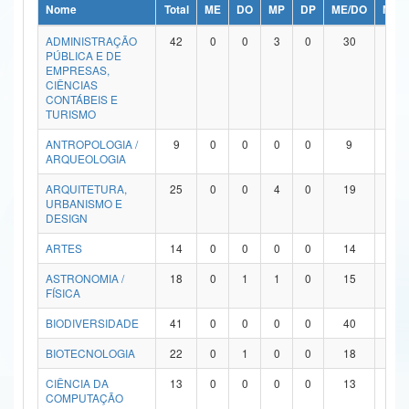
Nome
Total
ME
DO
MP
DP
ME/DO
MP/
Ministério da Ciência, Tecnologia, Inovações e Comunicações
ADMINISTRAÇÃO
42
0
0
3
0
30
9
PÚBLICA E DE
Ministério do Meio Ambiente
EMPRESAS,
CIÊNCIAS
Ministério do Turismo
CONTÁBEIS E
TURISMO
Ministério do Desenvolvimento Regional
ANTROPOLOGIA /
9
0
0
0
0
9
0
ARQUEOLOGIA
Controladoria-Geral da União
ARQUITETURA,
25
0
0
4
0
19
2
URBANISMO E
Ministério da Mulher, da Família e dos Direitos Humanos
DESIGN
Secretaria-Geral
ARTES
14
0
0
0
0
14
0
ASTRONOMIA /
18
0
1
1
0
15
1
Secretaria de Governo
FÍSICA
Gabinete de Segurança Institucional
BIODIVERSIDADE
41
0
0
0
0
40
1
Advocacia-Geral da União
BIOTECNOLOGIA
22
0
1
0
0
18
3
CIÊNCIA DA
13
0
0
0
0
13
0
Banco Central do Brasil
COMPUTAÇÃO