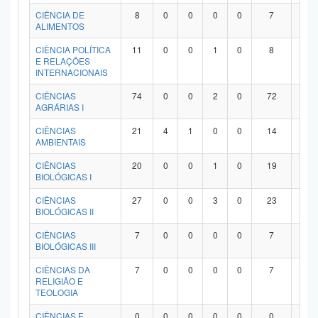
Planalto
CIÊNCIA DE
8
0
0
0
0
7
1
ALIMENTOS
CIÊNCIA POLÍTICA
11
0
0
1
0
8
2
E RELAÇÕES
INTERNACIONAIS
CIÊNCIAS
74
0
0
2
0
72
0
AGRÁRIAS I
CIÊNCIAS
21
4
1
0
0
14
2
AMBIENTAIS
CIÊNCIAS
20
0
0
1
0
19
0
BIOLÓGICAS I
CIÊNCIAS
27
0
0
3
0
23
1
BIOLÓGICAS II
CIÊNCIAS
7
0
0
0
0
7
0
BIOLÓGICAS III
CIÊNCIAS DA
7
0
0
0
0
7
0
RELIGIÃO E
TEOLOGIA
CIÊNCIAS E
0
0
0
0
0
0
0