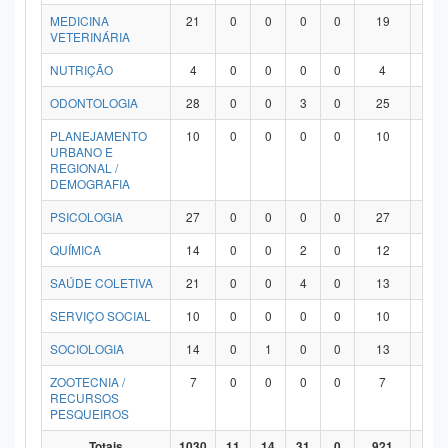
MEDICINA
21
0
0
0
0
19
2
VETERINÁRIA
NUTRIÇÃO
4
0
0
0
0
4
0
ODONTOLOGIA
28
0
0
3
0
25
0
PLANEJAMENTO
10
0
0
0
0
10
0
URBANO E
REGIONAL /
DEMOGRAFIA
PSICOLOGIA
27
0
0
0
0
27
0
QUÍMICA
14
0
0
2
0
12
0
SAÚDE COLETIVA
21
0
0
4
0
13
4
SERVIÇO SOCIAL
10
0
0
0
0
10
0
SOCIOLOGIA
14
0
1
0
0
13
0
ZOOTECNIA /
7
0
0
0
0
7
0
RECURSOS
PESQUEIROS
Totais
1030
11
14
31
0
921
53