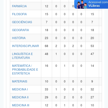
FARMÁCIA
12
0
0
0
0
12
0
FILOSOFIA
15
0
0
0
0
15
0
GEOCIÊNCIAS
7
0
0
0
0
7
0
GEOGRAFIA
18
0
0
0
0
18
0
HISTÓRIA
23
0
0
0
0
20
3
INTERDISCIPLINAR
68
2
3
2
0
53
8
LINGUÍSTICA E
48
1
0
0
0
47
0
LITERATURA
MATEMÁTICA /
16
0
1
0
0
14
1
PROBABILIDADE E
ESTATÍSTICA
MATERIAIS
10
0
0
0
0
9
1
MEDICINA I
33
1
0
0
0
32
0
MEDICINA II
29
0
2
0
0
27
0
MEDICINA III
12
0
1
0
0
10
1