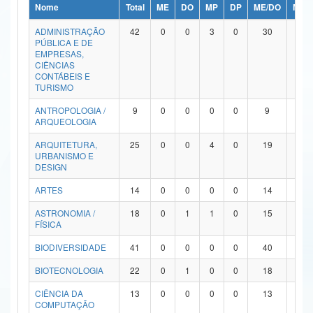
Nome
Total
ME
DO
MP
DP
ME/DO
MP/
Ministério da Ciência, Tecnologia, Inovações e Comunicações
ADMINISTRAÇÃO
42
0
0
3
0
30
9
PÚBLICA E DE
Ministério do Meio Ambiente
EMPRESAS,
CIÊNCIAS
Ministério do Turismo
CONTÁBEIS E
TURISMO
Ministério do Desenvolvimento Regional
ANTROPOLOGIA /
9
0
0
0
0
9
0
ARQUEOLOGIA
Controladoria-Geral da União
ARQUITETURA,
25
0
0
4
0
19
2
URBANISMO E
Ministério da Mulher, da Família e dos Direitos Humanos
DESIGN
Secretaria-Geral
ARTES
14
0
0
0
0
14
0
ASTRONOMIA /
18
0
1
1
0
15
1
Secretaria de Governo
FÍSICA
Gabinete de Segurança Institucional
BIODIVERSIDADE
41
0
0
0
0
40
1
Advocacia-Geral da União
BIOTECNOLOGIA
22
0
1
0
0
18
3
CIÊNCIA DA
13
0
0
0
0
13
0
Banco Central do Brasil
COMPUTAÇÃO