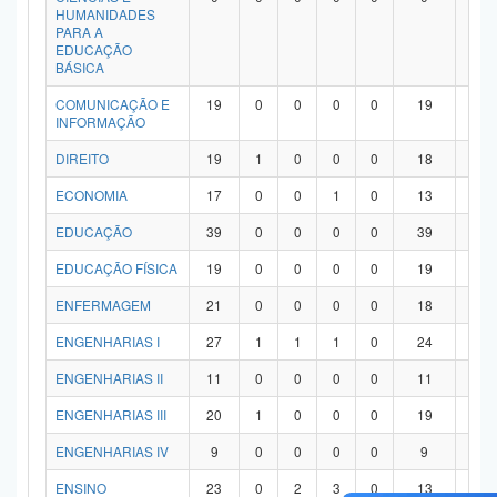
HUMANIDADES
PARA A
EDUCAÇÃO
BÁSICA
COMUNICAÇÃO E
19
0
0
0
0
19
0
INFORMAÇÃO
DIREITO
19
1
0
0
0
18
0
ECONOMIA
17
0
0
1
0
13
3
EDUCAÇÃO
39
0
0
0
0
39
0
EDUCAÇÃO FÍSICA
19
0
0
0
0
19
0
ENFERMAGEM
21
0
0
0
0
18
3
ENGENHARIAS I
27
1
1
1
0
24
0
ENGENHARIAS II
11
0
0
0
0
11
0
ENGENHARIAS III
20
1
0
0
0
19
0
ENGENHARIAS IV
9
0
0
0
0
9
0
ENSINO
23
0
2
3
0
13
5