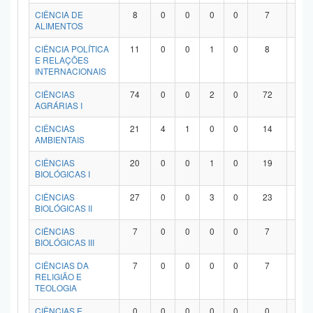
Planalto
CIÊNCIA DE
8
0
0
0
0
7
1
ALIMENTOS
CIÊNCIA POLÍTICA
11
0
0
1
0
8
2
E RELAÇÕES
INTERNACIONAIS
CIÊNCIAS
74
0
0
2
0
72
0
AGRÁRIAS I
CIÊNCIAS
21
4
1
0
0
14
2
AMBIENTAIS
CIÊNCIAS
20
0
0
1
0
19
0
BIOLÓGICAS I
CIÊNCIAS
27
0
0
3
0
23
1
BIOLÓGICAS II
CIÊNCIAS
7
0
0
0
0
7
0
BIOLÓGICAS III
CIÊNCIAS DA
7
0
0
0
0
7
0
RELIGIÃO E
TEOLOGIA
CIÊNCIAS E
0
0
0
0
0
0
0