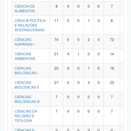
Planalto
CIÊNCIA DE
8
0
0
0
0
7
1
ALIMENTOS
CIÊNCIA POLÍTICA
11
0
0
1
0
8
2
E RELAÇÕES
INTERNACIONAIS
CIÊNCIAS
74
0
0
2
0
72
0
AGRÁRIAS I
CIÊNCIAS
21
4
1
0
0
14
2
AMBIENTAIS
CIÊNCIAS
20
0
0
1
0
19
0
BIOLÓGICAS I
CIÊNCIAS
27
0
0
3
0
23
1
BIOLÓGICAS II
CIÊNCIAS
7
0
0
0
0
7
0
BIOLÓGICAS III
CIÊNCIAS DA
7
0
0
0
0
7
0
RELIGIÃO E
TEOLOGIA
CIÊNCIAS E
0
0
0
0
0
0
0