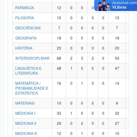
FARMÁCIA
12
0
0
0
0
12
0
FILOSOFIA
15
0
0
0
0
15
0
GEOCIÊNCIAS
7
0
0
0
0
7
0
GEOGRAFIA
18
0
0
0
0
18
0
HISTÓRIA
23
0
0
0
0
20
3
INTERDISCIPLINAR
68
2
3
2
0
53
8
LINGUÍSTICA E
48
1
0
0
0
47
0
LITERATURA
MATEMÁTICA /
16
0
1
0
0
14
1
PROBABILIDADE E
ESTATÍSTICA
MATERIAIS
10
0
0
0
0
9
1
MEDICINA I
33
1
0
0
0
32
0
MEDICINA II
29
0
2
0
0
27
0
MEDICINA III
12
0
1
0
0
10
1