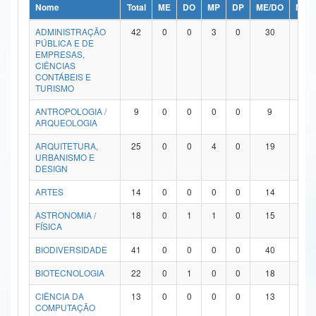
Nome
Total
ME
DO
MP
DP
ME/DO
MP/
Ministério da Ciência, Tecnologia, Inovações e Comunicações
ADMINISTRAÇÃO
42
0
0
3
0
30
9
PÚBLICA E DE
Ministério do Meio Ambiente
EMPRESAS,
CIÊNCIAS
Ministério do Turismo
CONTÁBEIS E
TURISMO
Ministério do Desenvolvimento Regional
ANTROPOLOGIA /
9
0
0
0
0
9
0
ARQUEOLOGIA
Controladoria-Geral da União
ARQUITETURA,
25
0
0
4
0
19
2
URBANISMO E
Ministério da Mulher, da Família e dos Direitos Humanos
DESIGN
Secretaria-Geral
ARTES
14
0
0
0
0
14
0
ASTRONOMIA /
18
0
1
1
0
15
1
Secretaria de Governo
FÍSICA
Gabinete de Segurança Institucional
BIODIVERSIDADE
41
0
0
0
0
40
1
Advocacia-Geral da União
BIOTECNOLOGIA
22
0
1
0
0
18
3
CIÊNCIA DA
13
0
0
0
0
13
0
Banco Central do Brasil
COMPUTAÇÃO