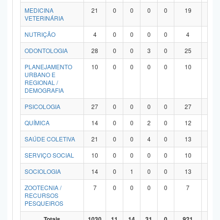
MEDICINA
21
0
0
0
0
19
2
VETERINÁRIA
NUTRIÇÃO
4
0
0
0
0
4
0
ODONTOLOGIA
28
0
0
3
0
25
0
PLANEJAMENTO
10
0
0
0
0
10
0
URBANO E
REGIONAL /
DEMOGRAFIA
PSICOLOGIA
27
0
0
0
0
27
0
QUÍMICA
14
0
0
2
0
12
0
SAÚDE COLETIVA
21
0
0
4
0
13
4
SERVIÇO SOCIAL
10
0
0
0
0
10
0
SOCIOLOGIA
14
0
1
0
0
13
0
ZOOTECNIA /
7
0
0
0
0
7
0
RECURSOS
PESQUEIROS
Totais
1030
11
14
31
0
921
53