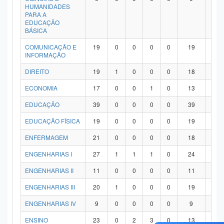
HUMANIDADES
PARA A
EDUCAÇÃO
BÁSICA
COMUNICAÇÃO E
19
0
0
0
0
19
0
INFORMAÇÃO
DIREITO
19
1
0
0
0
18
0
ECONOMIA
17
0
0
1
0
13
3
EDUCAÇÃO
39
0
0
0
0
39
0
EDUCAÇÃO FÍSICA
19
0
0
0
0
19
0
ENFERMAGEM
21
0
0
0
0
18
3
ENGENHARIAS I
27
1
1
1
0
24
0
ENGENHARIAS II
11
0
0
0
0
11
0
ENGENHARIAS III
20
1
0
0
0
19
0
ENGENHARIAS IV
9
0
0
0
0
9
0
ENSINO
23
0
2
3
0
13
5