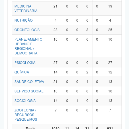
MEDICINA
21
0
0
0
0
19
2
VETERINÁRIA
NUTRIÇÃO
4
0
0
0
0
4
0
ODONTOLOGIA
28
0
0
3
0
25
0
PLANEJAMENTO
10
0
0
0
0
10
0
URBANO E
REGIONAL /
DEMOGRAFIA
PSICOLOGIA
27
0
0
0
0
27
0
QUÍMICA
14
0
0
2
0
12
0
SAÚDE COLETIVA
21
0
0
4
0
13
4
SERVIÇO SOCIAL
10
0
0
0
0
10
0
SOCIOLOGIA
14
0
1
0
0
13
0
ZOOTECNIA /
7
0
0
0
0
7
0
RECURSOS
PESQUEIROS
Totais
1030
11
14
31
0
921
53