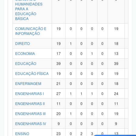
HUMANIDADES
PARA A
EDUCAÇÃO
BÁSICA
COMUNICAÇÃO E
19
0
0
0
0
19
0
INFORMAÇÃO
DIREITO
19
1
0
0
0
18
0
ECONOMIA
17
0
0
1
0
13
3
EDUCAÇÃO
39
0
0
0
0
39
0
EDUCAÇÃO FÍSICA
19
0
0
0
0
19
0
ENFERMAGEM
21
0
0
0
0
18
3
ENGENHARIAS I
27
1
1
1
0
24
0
ENGENHARIAS II
11
0
0
0
0
11
0
ENGENHARIAS III
20
1
0
0
0
19
0
ENGENHARIAS IV
9
0
0
0
0
9
0
ENSINO
23
0
2
3
0
13
5