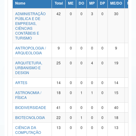
Nome
Total
ME
DO
MP
DP
ME/DO
MP/
Ministério da Ciência, Tecnologia, Inovações e Comunicações
ADMINISTRAÇÃO
42
0
0
3
0
30
9
PÚBLICA E DE
Ministério do Meio Ambiente
EMPRESAS,
CIÊNCIAS
Ministério do Turismo
CONTÁBEIS E
TURISMO
Ministério do Desenvolvimento Regional
ANTROPOLOGIA /
9
0
0
0
0
9
0
ARQUEOLOGIA
Controladoria-Geral da União
ARQUITETURA,
25
0
0
4
0
19
2
URBANISMO E
Ministério da Mulher, da Família e dos Direitos Humanos
DESIGN
Secretaria-Geral
ARTES
14
0
0
0
0
14
0
ASTRONOMIA /
18
0
1
1
0
15
1
Secretaria de Governo
FÍSICA
Gabinete de Segurança Institucional
BIODIVERSIDADE
41
0
0
0
0
40
1
Advocacia-Geral da União
BIOTECNOLOGIA
22
0
1
0
0
18
3
CIÊNCIA DA
13
0
0
0
0
13
0
Banco Central do Brasil
COMPUTAÇÃO