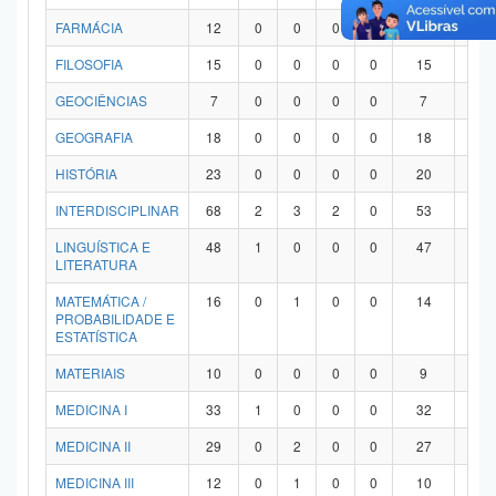
FARMÁCIA
12
0
0
0
0
12
0
FILOSOFIA
15
0
0
0
0
15
0
GEOCIÊNCIAS
7
0
0
0
0
7
0
GEOGRAFIA
18
0
0
0
0
18
0
HISTÓRIA
23
0
0
0
0
20
3
INTERDISCIPLINAR
68
2
3
2
0
53
8
LINGUÍSTICA E
48
1
0
0
0
47
0
LITERATURA
MATEMÁTICA /
16
0
1
0
0
14
1
PROBABILIDADE E
ESTATÍSTICA
MATERIAIS
10
0
0
0
0
9
1
MEDICINA I
33
1
0
0
0
32
0
MEDICINA II
29
0
2
0
0
27
0
MEDICINA III
12
0
1
0
0
10
1