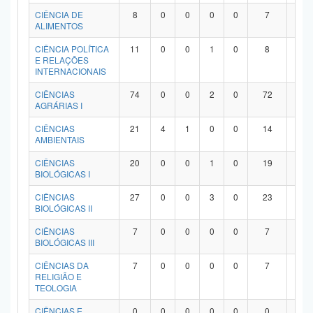
Planalto
CIÊNCIA DE
8
0
0
0
0
7
1
ALIMENTOS
CIÊNCIA POLÍTICA
11
0
0
1
0
8
2
E RELAÇÕES
INTERNACIONAIS
CIÊNCIAS
74
0
0
2
0
72
0
AGRÁRIAS I
CIÊNCIAS
21
4
1
0
0
14
2
AMBIENTAIS
CIÊNCIAS
20
0
0
1
0
19
0
BIOLÓGICAS I
CIÊNCIAS
27
0
0
3
0
23
1
BIOLÓGICAS II
CIÊNCIAS
7
0
0
0
0
7
0
BIOLÓGICAS III
CIÊNCIAS DA
7
0
0
0
0
7
0
RELIGIÃO E
TEOLOGIA
CIÊNCIAS E
0
0
0
0
0
0
0