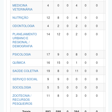
MEDICINA
4
0
0
4
0
0
0
VETERINÁRIA
NUTRIÇÃO
12
8
0
4
0
0
0
ODONTOLOGIA
4
2
0
2
0
0
0
PLANEJAMENTO
14
12
0
2
0
0
0
URBANO E
REGIONAL /
DEMOGRAFIA
PSICOLOGIA
17
9
0
8
0
0
0
QUÍMICA
16
15
0
1
0
0
0
SAÚDE COLETIVA
19
8
0
11
0
0
0
SERVIÇO SOCIAL
9
9
0
0
0
0
0
SOCIOLOGIA
5
5
0
0
0
0
0
ZOOTECNIA /
11
8
0
3
0
0
0
RECURSOS
PESQUEIROS
Totais
892
598
0
294
0
0
0