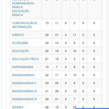
HUMANIDADES
PARA A
EDUCAÇÃO
BÁSICA
COMUNICAÇÃO E
13
11
0
2
0
0
0
INFORMAÇÃO
DIREITO
32
21
0
11
0
0
0
ECONOMIA
20
14
0
6
0
0
0
EDUCAÇÃO
32
16
0
16
0
0
0
EDUCAÇÃO FÍSICA
21
19
0
2
0
0
0
ENFERMAGEM
15
7
0
8
0
0
0
ENGENHARIAS I
32
17
0
15
0
0
0
ENGENHARIAS II
33
25
0
8
0
0
0
ENGENHARIAS III
41
28
0
13
0
0
0
ENGENHARIAS IV
28
21
0
7
0
0
0
ENSINO
48
19
0
29
0
0
0