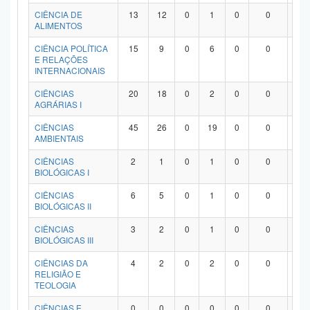
Planalto
CIÊNCIA DE
13
12
0
1
0
0
0
ALIMENTOS
CIÊNCIA POLÍTICA
15
9
0
6
0
0
0
E RELAÇÕES
INTERNACIONAIS
CIÊNCIAS
20
18
0
2
0
0
0
AGRÁRIAS I
CIÊNCIAS
45
26
0
19
0
0
0
AMBIENTAIS
CIÊNCIAS
2
1
0
1
0
0
0
BIOLÓGICAS I
CIÊNCIAS
6
5
0
1
0
0
0
BIOLÓGICAS II
CIÊNCIAS
3
2
0
1
0
0
0
BIOLÓGICAS III
CIÊNCIAS DA
4
2
0
2
0
0
0
RELIGIÃO E
TEOLOGIA
CIÊNCIAS E
0
0
0
0
0
0
0