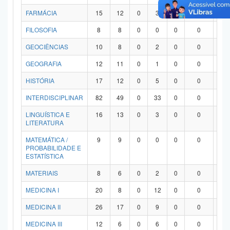
FARMÁCIA
15
12
0
3
0
0
0
FILOSOFIA
8
8
0
0
0
0
0
GEOCIÊNCIAS
10
8
0
2
0
0
0
GEOGRAFIA
12
11
0
1
0
0
0
HISTÓRIA
17
12
0
5
0
0
0
INTERDISCIPLINAR
82
49
0
33
0
0
0
LINGUÍSTICA E
16
13
0
3
0
0
0
LITERATURA
MATEMÁTICA /
9
9
0
0
0
0
0
PROBABILIDADE E
ESTATÍSTICA
MATERIAIS
8
6
0
2
0
0
0
MEDICINA I
20
8
0
12
0
0
0
MEDICINA II
26
17
0
9
0
0
0
MEDICINA III
12
6
0
6
0
0
0