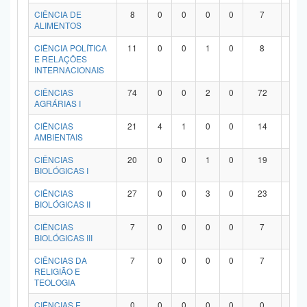
Planalto
CIÊNCIA DE
8
0
0
0
0
7
1
ALIMENTOS
CIÊNCIA POLÍTICA
11
0
0
1
0
8
2
E RELAÇÕES
INTERNACIONAIS
CIÊNCIAS
74
0
0
2
0
72
0
AGRÁRIAS I
CIÊNCIAS
21
4
1
0
0
14
2
AMBIENTAIS
CIÊNCIAS
20
0
0
1
0
19
0
BIOLÓGICAS I
CIÊNCIAS
27
0
0
3
0
23
1
BIOLÓGICAS II
CIÊNCIAS
7
0
0
0
0
7
0
BIOLÓGICAS III
CIÊNCIAS DA
7
0
0
0
0
7
0
RELIGIÃO E
TEOLOGIA
CIÊNCIAS E
0
0
0
0
0
0
0