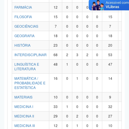
FARMÁCIA
12
0
0
0
0
12
0
FILOSOFIA
15
0
0
0
0
15
0
GEOCIÊNCIAS
7
0
0
0
0
7
0
GEOGRAFIA
18
0
0
0
0
18
0
HISTÓRIA
23
0
0
0
0
20
3
INTERDISCIPLINAR
68
2
3
2
0
53
8
LINGUÍSTICA E
48
1
0
0
0
47
0
LITERATURA
MATEMÁTICA /
16
0
1
0
0
14
1
PROBABILIDADE E
ESTATÍSTICA
MATERIAIS
10
0
0
0
0
9
1
MEDICINA I
33
1
0
0
0
32
0
MEDICINA II
29
0
2
0
0
27
0
MEDICINA III
12
0
1
0
0
10
1