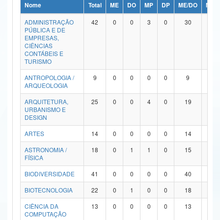
Nome
Total
ME
DO
MP
DP
ME/DO
MP/
Ministério da Ciência, Tecnologia, Inovações e Comunicações
ADMINISTRAÇÃO
42
0
0
3
0
30
9
PÚBLICA E DE
Ministério do Meio Ambiente
EMPRESAS,
CIÊNCIAS
Ministério do Turismo
CONTÁBEIS E
TURISMO
Ministério do Desenvolvimento Regional
ANTROPOLOGIA /
9
0
0
0
0
9
0
ARQUEOLOGIA
Controladoria-Geral da União
ARQUITETURA,
25
0
0
4
0
19
2
URBANISMO E
Ministério da Mulher, da Família e dos Direitos Humanos
DESIGN
Secretaria-Geral
ARTES
14
0
0
0
0
14
0
ASTRONOMIA /
18
0
1
1
0
15
1
Secretaria de Governo
FÍSICA
Gabinete de Segurança Institucional
BIODIVERSIDADE
41
0
0
0
0
40
1
Advocacia-Geral da União
BIOTECNOLOGIA
22
0
1
0
0
18
3
CIÊNCIA DA
13
0
0
0
0
13
0
Banco Central do Brasil
COMPUTAÇÃO