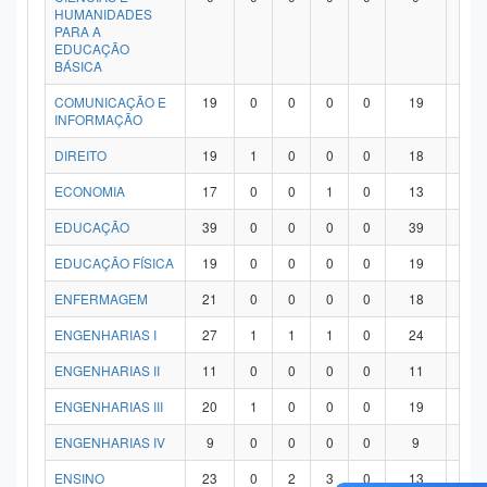
HUMANIDADES
PARA A
EDUCAÇÃO
BÁSICA
COMUNICAÇÃO E
19
0
0
0
0
19
0
INFORMAÇÃO
DIREITO
19
1
0
0
0
18
0
ECONOMIA
17
0
0
1
0
13
3
EDUCAÇÃO
39
0
0
0
0
39
0
EDUCAÇÃO FÍSICA
19
0
0
0
0
19
0
ENFERMAGEM
21
0
0
0
0
18
3
ENGENHARIAS I
27
1
1
1
0
24
0
ENGENHARIAS II
11
0
0
0
0
11
0
ENGENHARIAS III
20
1
0
0
0
19
0
ENGENHARIAS IV
9
0
0
0
0
9
0
ENSINO
23
0
2
3
0
13
5