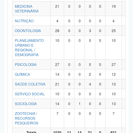
MEDICINA
21
0
0
0
0
19
2
VETERINÁRIA
NUTRIÇÃO
4
0
0
0
0
4
0
ODONTOLOGIA
28
0
0
3
0
25
0
PLANEJAMENTO
10
0
0
0
0
10
0
URBANO E
REGIONAL /
DEMOGRAFIA
PSICOLOGIA
27
0
0
0
0
27
0
QUÍMICA
14
0
0
2
0
12
0
SAÚDE COLETIVA
21
0
0
4
0
13
4
SERVIÇO SOCIAL
10
0
0
0
0
10
0
SOCIOLOGIA
14
0
1
0
0
13
0
ZOOTECNIA /
7
0
0
0
0
7
0
RECURSOS
PESQUEIROS
Totais
1030
11
14
31
0
921
53