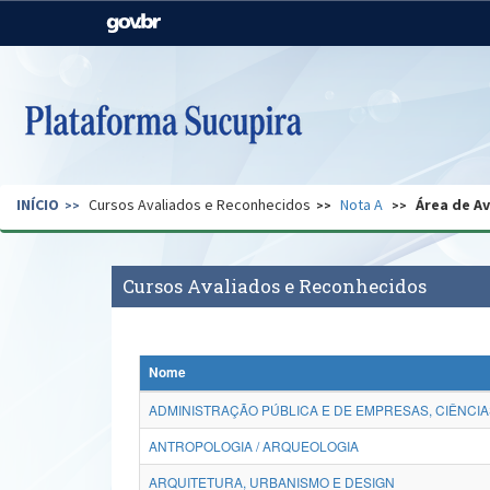
Casa Civil
Ministério da Justiça e
Segurança Pública
Ministério da Agricultura,
Ministério da Educação
Pecuária e Abastecimento
Ministério do Meio Ambiente
Ministério do Turismo
INÍCIO
Cursos Avaliados e Reconhecidos
Nota A
Área de A
Secretaria de Governo
Gabinete de Segurança
Institucional
Cursos Avaliados e Reconhecidos
Nome
ADMINISTRAÇÃO PÚBLICA E DE EMPRESAS, CIÊNCIA
ANTROPOLOGIA / ARQUEOLOGIA
ARQUITETURA, URBANISMO E DESIGN