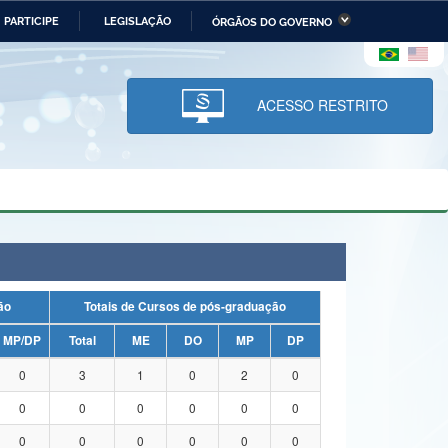
PARTICIPE
LEGISLAÇÃO
ÓRGÃOS DO GOVERNO
stério da Economia
Ministério da Infraestrutura
stério de Minas e Energia
Ministério da Ciência,
Tecnologia, Inovações e
ACESSO RESTRITO
Comunicações
tério da Mulher, da Família
Secretaria-Geral
s Direitos Humanos
lto
uação
Totais de Cursos de pós-graduação
MP/DP
Total
ME
DO
MP
DP
0
3
1
0
2
0
0
0
0
0
0
0
0
0
0
0
0
0