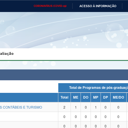
ACESSO À INFORMAÇÃO
CORONAVÍRUS (COVID-19)
Ministério da Defesa
Ministério das Relações
Mini
Exteriores
IR
PARA
O
CONTEÚDO
Ministério da Cidadania
Ministério da Saúde
Mini
Ministério do Desenvolvimento
Controladoria-Geral da União
Minis
Regional
e do
valiação
Advocacia-Geral da União
Banco Central do Brasil
Plana
Total de Programas de pós-grad
Total
ME
DO
MP
DP
ME/DO
S CONTÁBEIS E TURISMO
2
1
0
1
0
0
0
0
0
0
0
0
0
0
0
0
0
0