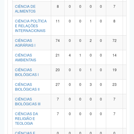
Planalto
CIÊNCIA DE
8
0
0
0
0
7
1
ALIMENTOS
CIÊNCIA POLÍTICA
11
0
0
1
0
8
2
E RELAÇÕES
INTERNACIONAIS
CIÊNCIAS
74
0
0
2
0
72
0
AGRÁRIAS I
CIÊNCIAS
21
4
1
0
0
14
2
AMBIENTAIS
CIÊNCIAS
20
0
0
1
0
19
0
BIOLÓGICAS I
CIÊNCIAS
27
0
0
3
0
23
1
BIOLÓGICAS II
CIÊNCIAS
7
0
0
0
0
7
0
BIOLÓGICAS III
CIÊNCIAS DA
7
0
0
0
0
7
0
RELIGIÃO E
TEOLOGIA
CIÊNCIAS E
0
0
0
0
0
0
0