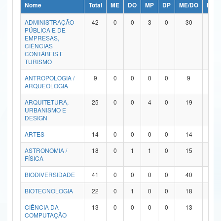
Nome
Total
ME
DO
MP
DP
ME/DO
MP/
Ministério da Ciência, Tecnologia, Inovações e Comunicações
ADMINISTRAÇÃO
42
0
0
3
0
30
9
PÚBLICA E DE
Ministério do Meio Ambiente
EMPRESAS,
CIÊNCIAS
Ministério do Turismo
CONTÁBEIS E
TURISMO
Ministério do Desenvolvimento Regional
ANTROPOLOGIA /
9
0
0
0
0
9
0
ARQUEOLOGIA
Controladoria-Geral da União
ARQUITETURA,
25
0
0
4
0
19
2
URBANISMO E
Ministério da Mulher, da Família e dos Direitos Humanos
DESIGN
Secretaria-Geral
ARTES
14
0
0
0
0
14
0
ASTRONOMIA /
18
0
1
1
0
15
1
Secretaria de Governo
FÍSICA
Gabinete de Segurança Institucional
BIODIVERSIDADE
41
0
0
0
0
40
1
Advocacia-Geral da União
BIOTECNOLOGIA
22
0
1
0
0
18
3
CIÊNCIA DA
13
0
0
0
0
13
0
Banco Central do Brasil
COMPUTAÇÃO