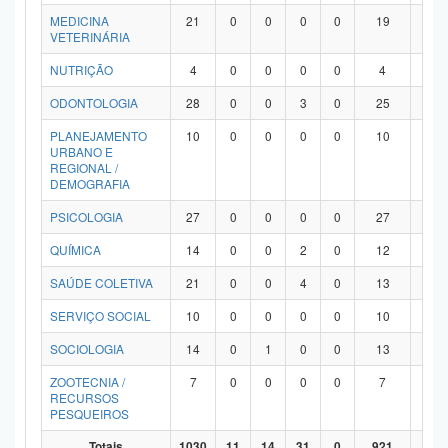
MEDICINA
21
0
0
0
0
19
2
VETERINÁRIA
NUTRIÇÃO
4
0
0
0
0
4
0
ODONTOLOGIA
28
0
0
3
0
25
0
PLANEJAMENTO
10
0
0
0
0
10
0
URBANO E
REGIONAL /
DEMOGRAFIA
PSICOLOGIA
27
0
0
0
0
27
0
QUÍMICA
14
0
0
2
0
12
0
SAÚDE COLETIVA
21
0
0
4
0
13
4
SERVIÇO SOCIAL
10
0
0
0
0
10
0
SOCIOLOGIA
14
0
1
0
0
13
0
ZOOTECNIA /
7
0
0
0
0
7
0
RECURSOS
PESQUEIROS
Totais
1030
11
14
31
0
921
53