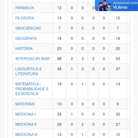
FARMÁCIA
12
0
0
0
0
12
0
FILOSOFIA
15
0
0
0
0
15
0
GEOCIÊNCIAS
7
0
0
0
0
7
0
GEOGRAFIA
18
0
0
0
0
18
0
HISTÓRIA
23
0
0
0
0
20
3
INTERDISCIPLINAR
68
2
3
2
0
53
8
LINGUÍSTICA E
48
1
0
0
0
47
0
LITERATURA
MATEMÁTICA /
16
0
1
0
0
14
1
PROBABILIDADE E
ESTATÍSTICA
MATERIAIS
10
0
0
0
0
9
1
MEDICINA I
33
1
0
0
0
32
0
MEDICINA II
29
0
2
0
0
27
0
MEDICINA III
12
0
1
0
0
10
1