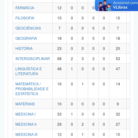
FARMÁCIA
12
0
0
0
0
12
0
FILOSOFIA
15
0
0
0
0
15
0
GEOCIÊNCIAS
7
0
0
0
0
7
0
GEOGRAFIA
18
0
0
0
0
18
0
HISTÓRIA
23
0
0
0
0
20
3
INTERDISCIPLINAR
68
2
3
2
0
53
8
LINGUÍSTICA E
48
1
0
0
0
47
0
LITERATURA
MATEMÁTICA /
16
0
1
0
0
14
1
PROBABILIDADE E
ESTATÍSTICA
MATERIAIS
10
0
0
0
0
9
1
MEDICINA I
33
1
0
0
0
32
0
MEDICINA II
29
0
2
0
0
27
0
MEDICINA III
12
0
1
0
0
10
1