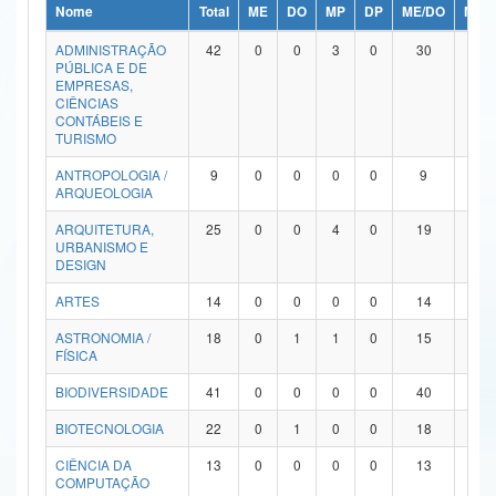
Nome
Total
ME
DO
MP
DP
ME/DO
MP/
Ministério da Ciência, Tecnologia, Inovações e Comunicações
ADMINISTRAÇÃO
42
0
0
3
0
30
9
PÚBLICA E DE
Ministério do Meio Ambiente
EMPRESAS,
CIÊNCIAS
Ministério do Turismo
CONTÁBEIS E
TURISMO
Ministério do Desenvolvimento Regional
ANTROPOLOGIA /
9
0
0
0
0
9
0
ARQUEOLOGIA
Controladoria-Geral da União
ARQUITETURA,
25
0
0
4
0
19
2
URBANISMO E
Ministério da Mulher, da Família e dos Direitos Humanos
DESIGN
Secretaria-Geral
ARTES
14
0
0
0
0
14
0
ASTRONOMIA /
18
0
1
1
0
15
1
Secretaria de Governo
FÍSICA
Gabinete de Segurança Institucional
BIODIVERSIDADE
41
0
0
0
0
40
1
Advocacia-Geral da União
BIOTECNOLOGIA
22
0
1
0
0
18
3
CIÊNCIA DA
13
0
0
0
0
13
0
Banco Central do Brasil
COMPUTAÇÃO