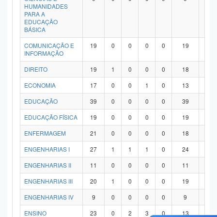
HUMANIDADES
PARA A
EDUCAÇÃO
BÁSICA
COMUNICAÇÃO E
19
0
0
0
0
19
0
INFORMAÇÃO
DIREITO
19
1
0
0
0
18
0
ECONOMIA
17
0
0
1
0
13
3
EDUCAÇÃO
39
0
0
0
0
39
0
EDUCAÇÃO FÍSICA
19
0
0
0
0
19
0
ENFERMAGEM
21
0
0
0
0
18
3
ENGENHARIAS I
27
1
1
1
0
24
0
ENGENHARIAS II
11
0
0
0
0
11
0
ENGENHARIAS III
20
1
0
0
0
19
0
ENGENHARIAS IV
9
0
0
0
0
9
0
ENSINO
23
0
2
3
0
13
5