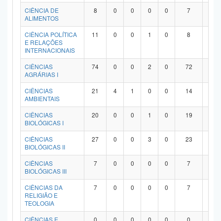
Planalto
CIÊNCIA DE
8
0
0
0
0
7
1
ALIMENTOS
CIÊNCIA POLÍTICA
11
0
0
1
0
8
2
E RELAÇÕES
INTERNACIONAIS
CIÊNCIAS
74
0
0
2
0
72
0
AGRÁRIAS I
CIÊNCIAS
21
4
1
0
0
14
2
AMBIENTAIS
CIÊNCIAS
20
0
0
1
0
19
0
BIOLÓGICAS I
CIÊNCIAS
27
0
0
3
0
23
1
BIOLÓGICAS II
CIÊNCIAS
7
0
0
0
0
7
0
BIOLÓGICAS III
CIÊNCIAS DA
7
0
0
0
0
7
0
RELIGIÃO E
TEOLOGIA
CIÊNCIAS E
0
0
0
0
0
0
0