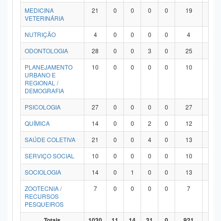
MEDICINA
21
0
0
0
0
19
2
VETERINÁRIA
NUTRIÇÃO
4
0
0
0
0
4
0
ODONTOLOGIA
28
0
0
3
0
25
0
PLANEJAMENTO
10
0
0
0
0
10
0
URBANO E
REGIONAL /
DEMOGRAFIA
PSICOLOGIA
27
0
0
0
0
27
0
QUÍMICA
14
0
0
2
0
12
0
SAÚDE COLETIVA
21
0
0
4
0
13
4
SERVIÇO SOCIAL
10
0
0
0
0
10
0
SOCIOLOGIA
14
0
1
0
0
13
0
ZOOTECNIA /
7
0
0
0
0
7
0
RECURSOS
PESQUEIROS
Totais
1030
11
14
31
0
921
53