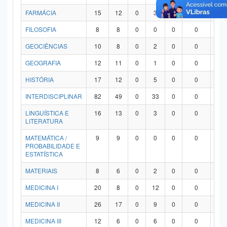
FARMÁCIA
15
12
0
3
0
0
0
FILOSOFIA
8
8
0
0
0
0
0
GEOCIÊNCIAS
10
8
0
2
0
0
0
GEOGRAFIA
12
11
0
1
0
0
0
HISTÓRIA
17
12
0
5
0
0
0
INTERDISCIPLINAR
82
49
0
33
0
0
0
LINGUÍSTICA E
16
13
0
3
0
0
0
LITERATURA
MATEMÁTICA /
9
9
0
0
0
0
0
PROBABILIDADE E
ESTATÍSTICA
MATERIAIS
8
6
0
2
0
0
0
MEDICINA I
20
8
0
12
0
0
0
MEDICINA II
26
17
0
9
0
0
0
MEDICINA III
12
6
0
6
0
0
0