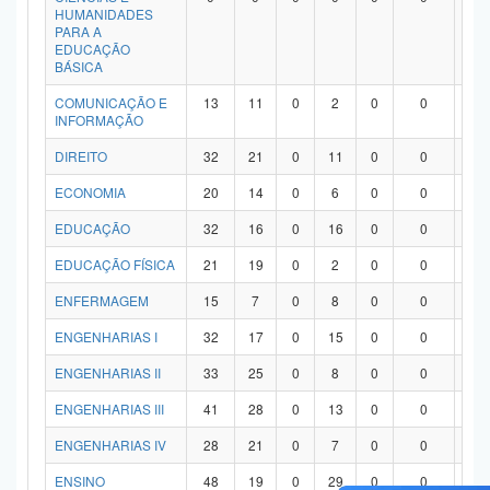
HUMANIDADES
PARA A
EDUCAÇÃO
BÁSICA
COMUNICAÇÃO E
13
11
0
2
0
0
0
INFORMAÇÃO
DIREITO
32
21
0
11
0
0
0
ECONOMIA
20
14
0
6
0
0
0
EDUCAÇÃO
32
16
0
16
0
0
0
EDUCAÇÃO FÍSICA
21
19
0
2
0
0
0
ENFERMAGEM
15
7
0
8
0
0
0
ENGENHARIAS I
32
17
0
15
0
0
0
ENGENHARIAS II
33
25
0
8
0
0
0
ENGENHARIAS III
41
28
0
13
0
0
0
ENGENHARIAS IV
28
21
0
7
0
0
0
ENSINO
48
19
0
29
0
0
0