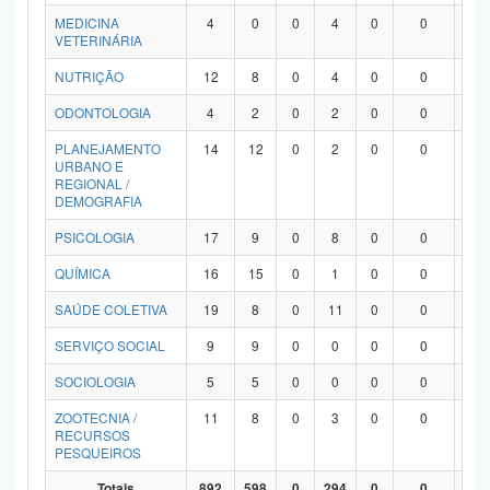
MEDICINA
4
0
0
4
0
0
0
VETERINÁRIA
NUTRIÇÃO
12
8
0
4
0
0
0
ODONTOLOGIA
4
2
0
2
0
0
0
PLANEJAMENTO
14
12
0
2
0
0
0
URBANO E
REGIONAL /
DEMOGRAFIA
PSICOLOGIA
17
9
0
8
0
0
0
QUÍMICA
16
15
0
1
0
0
0
SAÚDE COLETIVA
19
8
0
11
0
0
0
SERVIÇO SOCIAL
9
9
0
0
0
0
0
SOCIOLOGIA
5
5
0
0
0
0
0
ZOOTECNIA /
11
8
0
3
0
0
0
RECURSOS
PESQUEIROS
Totais
892
598
0
294
0
0
0