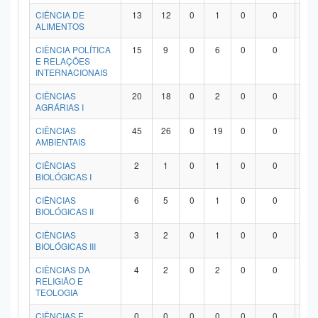
Planalto
CIÊNCIA DE
13
12
0
1
0
0
0
ALIMENTOS
CIÊNCIA POLÍTICA
15
9
0
6
0
0
0
E RELAÇÕES
INTERNACIONAIS
CIÊNCIAS
20
18
0
2
0
0
0
AGRÁRIAS I
CIÊNCIAS
45
26
0
19
0
0
0
AMBIENTAIS
CIÊNCIAS
2
1
0
1
0
0
0
BIOLÓGICAS I
CIÊNCIAS
6
5
0
1
0
0
0
BIOLÓGICAS II
CIÊNCIAS
3
2
0
1
0
0
0
BIOLÓGICAS III
CIÊNCIAS DA
4
2
0
2
0
0
0
RELIGIÃO E
TEOLOGIA
CIÊNCIAS E
0
0
0
0
0
0
0