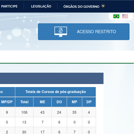
PARTICIPE
LEGISLAÇÃO
ÓRGÃOS DO GOVERNO
stério da Economia
Ministério da Infraestrutura
stério de Minas e Energia
Ministério da Ciência,
Tecnologia, Inovações e
ACESSO RESTRITO
Comunicações
tério da Mulher, da Família
Secretaria-Geral
s Direitos Humanos
lto
ação
Totais de Cursos de pós-graduação
MP/DP
Total
ME
DO
MP
DP
9
106
43
24
35
4
0
13
7
6
0
0
2
30
17
6
7
0