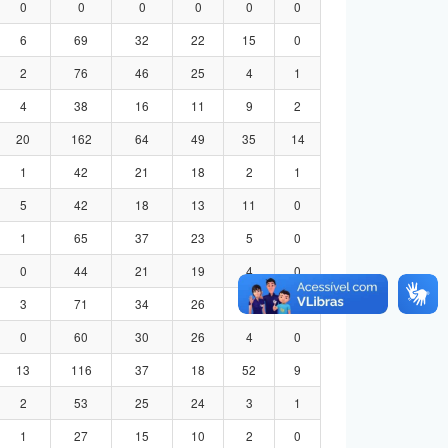
0
0
0
0
0
0
6
69
32
22
15
0
2
76
46
25
4
1
4
38
16
11
9
2
20
162
64
49
35
14
1
42
21
18
2
1
5
42
18
13
11
0
1
65
37
23
5
0
0
44
21
19
4
0
3
71
34
26
8
3
0
60
30
26
4
0
13
116
37
18
52
9
2
53
25
24
3
1
1
27
15
10
2
0