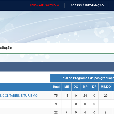
ACESSO À INFORMAÇÃO
CORONAVÍRUS (COVID-19)
Ministério da Defesa
Ministério das Relações
Mini
Exteriores
IR
PARA
O
CONTEÚDO
Ministério da Cidadania
Ministério da Saúde
Mini
Ministério do Desenvolvimento
Controladoria-Geral da União
Minis
Regional
e do
aliação
Advocacia-Geral da União
Banco Central do Brasil
Plana
Total de Programas de pós-gradu
Total
ME
DO
MP
DP
ME/DO
S CONTÁBEIS E TURISMO
75
13
0
24
0
29
9
0
0
0
0
9
22
7
0
4
0
9