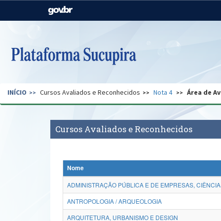
Casa Civil
Ministério da Justiça e
Segurança Pública
Ministério da Agricultura,
Ministério da Educação
Pecuária e Abastecimento
Ministério do Meio Ambiente
Ministério do Turismo
INÍCIO
Cursos Avaliados e Reconhecidos
Nota 4
Área de Av
Secretaria de Governo
Gabinete de Segurança
Institucional
Cursos Avaliados e Reconhecidos
Nome
ADMINISTRAÇÃO PÚBLICA E DE EMPRESAS, CIÊNCIA
ANTROPOLOGIA / ARQUEOLOGIA
ARQUITETURA, URBANISMO E DESIGN