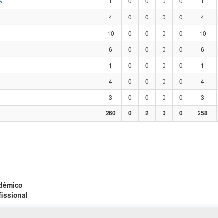
A
1
0
0
0
0
1
4
0
0
0
0
4
10
0
0
0
0
10
6
0
0
0
0
6
1
0
0
0
0
1
4
0
0
0
0
4
3
0
0
0
0
3
260
0
2
0
0
258
adêmico
fissional