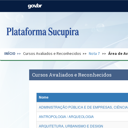
Casa Civil
Ministério da Justiça e
Segurança Pública
Ministério da Agricultura,
Ministério da Educação
Pecuária e Abastecimento
Ministério do Meio Ambiente
Ministério do Turismo
INÍCIO
Cursos Avaliados e Reconhecidos
Nota 7
Área de Av
Secretaria de Governo
Gabinete de Segurança
Institucional
Cursos Avaliados e Reconhecidos
Nome
ADMINISTRAÇÃO PÚBLICA E DE EMPRESAS, CIÊNCIA
ANTROPOLOGIA / ARQUEOLOGIA
ARQUITETURA, URBANISMO E DESIGN