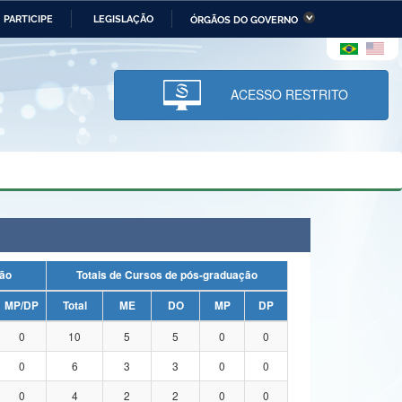
PARTICIPE
LEGISLAÇÃO
ÓRGÃOS DO GOVERNO
stério da Economia
Ministério da Infraestrutura
stério de Minas e Energia
Ministério da Ciência,
Tecnologia, Inovações e
ACESSO RESTRITO
Comunicações
tério da Mulher, da Família
Secretaria-Geral
s Direitos Humanos
lto
duação
Totais de Cursos de pós-graduação
MP/DP
Total
ME
DO
MP
DP
0
10
5
5
0
0
0
6
3
3
0
0
0
4
2
2
0
0