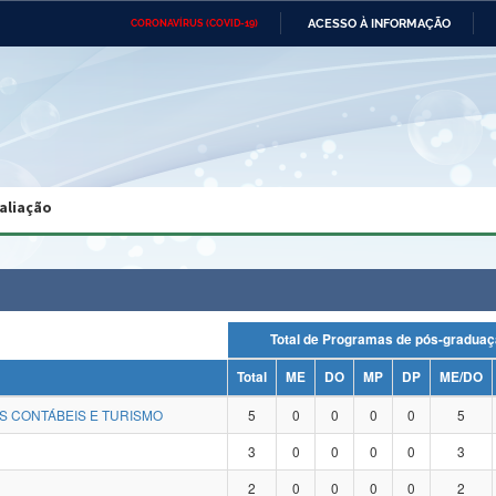
ACESSO À INFORMAÇÃO
CORONAVÍRUS (COVID-19)
Ministério da Defesa
Ministério das Relações
Mini
Exteriores
IR
PARA
O
CONTEÚDO
Ministério da Cidadania
Ministério da Saúde
Mini
Ministério do Desenvolvimento
Controladoria-Geral da União
Minis
Regional
e do
aliação
Advocacia-Geral da União
Banco Central do Brasil
Plana
Total de Programas de pós-gra
Total
ME
DO
MP
DP
ME/DO
S CONTÁBEIS E TURISMO
5
0
0
0
0
5
3
0
0
0
0
3
2
0
0
0
0
2