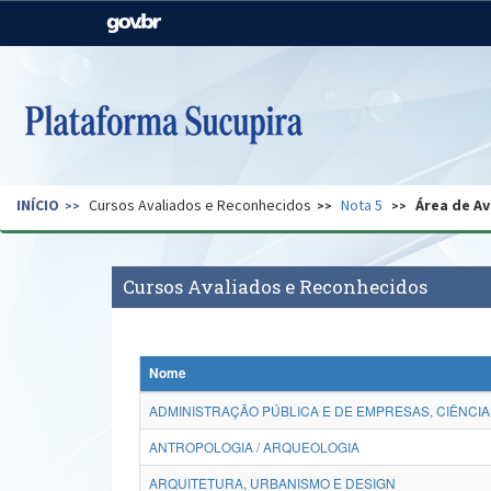
Casa Civil
Ministério da Justiça e
Segurança Pública
Ministério da Agricultura,
Ministério da Educação
Pecuária e Abastecimento
Ministério do Meio Ambiente
Ministério do Turismo
INÍCIO
Cursos Avaliados e Reconhecidos
Nota 5
Área de Av
Secretaria de Governo
Gabinete de Segurança
Institucional
Cursos Avaliados e Reconhecidos
Nome
ADMINISTRAÇÃO PÚBLICA E DE EMPRESAS, CIÊNCIA
ANTROPOLOGIA / ARQUEOLOGIA
ARQUITETURA, URBANISMO E DESIGN