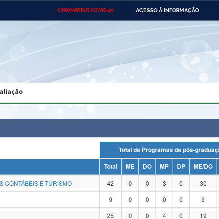
ACESSO À INFORMAÇÃO
CORONAVÍRUS (COVID-19)
Ministério da Defesa
Ministério das Relações
Mini
Exteriores
IR
PARA
O
CONTEÚDO
Ministério da Cidadania
Ministério da Saúde
Mini
Ministério do Desenvolvimento
Controladoria-Geral da União
Minis
Regional
e do
aliação
Advocacia-Geral da União
Banco Central do Brasil
Plana
Total de Programas de pós-grad
Total
ME
DO
MP
DP
ME/DO
S CONTÁBEIS E TURISMO
42
0
0
3
0
30
9
0
0
0
0
9
25
0
0
4
0
19