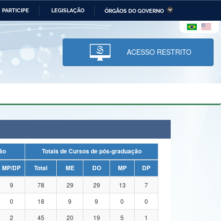
PARTICIPE
LEGISLAÇÃO
ÓRGÃOS DO GOVERNO
stério da Economia
Ministério da Infraestrutura
stério de Minas e Energia
Ministério da Ciência,
Tecnologia, Inovações e
ACESSO RESTRITO
Comunicações
tério da Mulher, da Família
Secretaria-Geral
s Direitos Humanos
lto
uação
Totais de Cursos de pós-graduação
MP/DP
Total
ME
DO
MP
DP
9
78
29
29
13
7
0
18
9
9
0
0
2
45
20
19
5
1