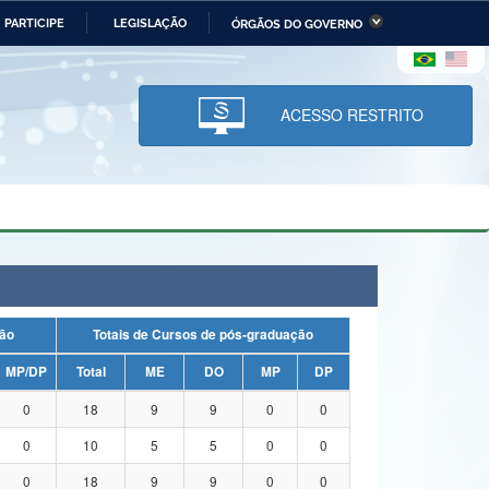
PARTICIPE
LEGISLAÇÃO
ÓRGÃOS DO GOVERNO
stério da Economia
Ministério da Infraestrutura
stério de Minas e Energia
Ministério da Ciência,
Tecnologia, Inovações e
ACESSO RESTRITO
Comunicações
tério da Mulher, da Família
Secretaria-Geral
s Direitos Humanos
lto
duação
Totais de Cursos de pós-graduação
MP/DP
Total
ME
DO
MP
DP
0
18
9
9
0
0
0
10
5
5
0
0
0
18
9
9
0
0