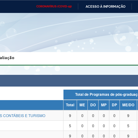
ACESSO À INFORMAÇÃO
CORONAVÍRUS (COVID-19)
Ministério da Defesa
Ministério das Relações
Mini
Exteriores
IR
PARA
O
CONTEÚDO
Ministério da Cidadania
Ministério da Saúde
Mini
Ministério do Desenvolvimento
Controladoria-Geral da União
Minis
Regional
e do
aliação
Advocacia-Geral da União
Banco Central do Brasil
Plana
Total de Programas de pós-gra
Total
ME
DO
MP
DP
ME/DO
S CONTÁBEIS E TURISMO
9
0
0
0
0
9
5
0
0
0
0
5
9
0
0
0
0
9