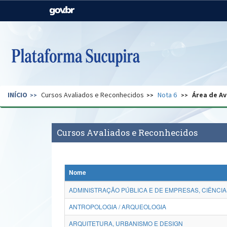
Casa Civil
Ministério da Justiça e
Segurança Pública
Ministério da Agricultura,
Ministério da Educação
Pecuária e Abastecimento
Ministério do Meio Ambiente
Ministério do Turismo
INÍCIO
Cursos Avaliados e Reconhecidos
Nota 6
Área de Av
Secretaria de Governo
Gabinete de Segurança
Institucional
Cursos Avaliados e Reconhecidos
Nome
ADMINISTRAÇÃO PÚBLICA E DE EMPRESAS, CIÊNCIA
ANTROPOLOGIA / ARQUEOLOGIA
ARQUITETURA, URBANISMO E DESIGN