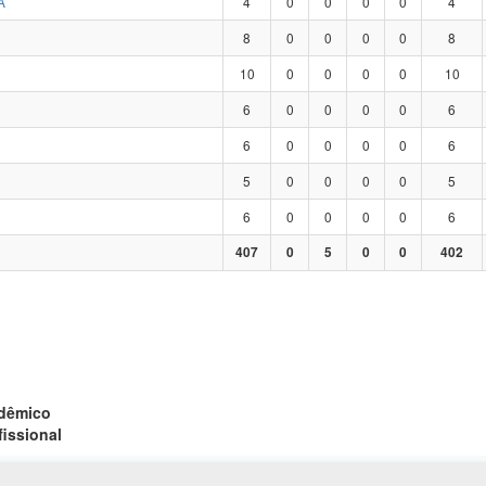
A
4
0
0
0
0
4
8
0
0
0
0
8
10
0
0
0
0
10
6
0
0
0
0
6
6
0
0
0
0
6
5
0
0
0
0
5
6
0
0
0
0
6
407
0
5
0
0
402
adêmico
fissional