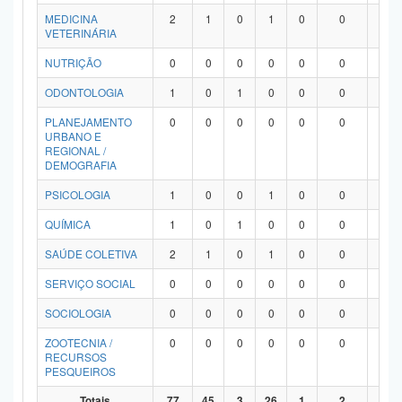
MEDICINA
2
1
0
1
0
0
0
VETERINÁRIA
NUTRIÇÃO
0
0
0
0
0
0
0
ODONTOLOGIA
1
0
1
0
0
0
0
PLANEJAMENTO
0
0
0
0
0
0
0
URBANO E
REGIONAL /
DEMOGRAFIA
PSICOLOGIA
1
0
0
1
0
0
0
QUÍMICA
1
0
1
0
0
0
0
SAÚDE COLETIVA
2
1
0
1
0
0
0
SERVIÇO SOCIAL
0
0
0
0
0
0
0
SOCIOLOGIA
0
0
0
0
0
0
0
ZOOTECNIA /
0
0
0
0
0
0
0
RECURSOS
PESQUEIROS
Totais
77
45
3
26
1
2
0