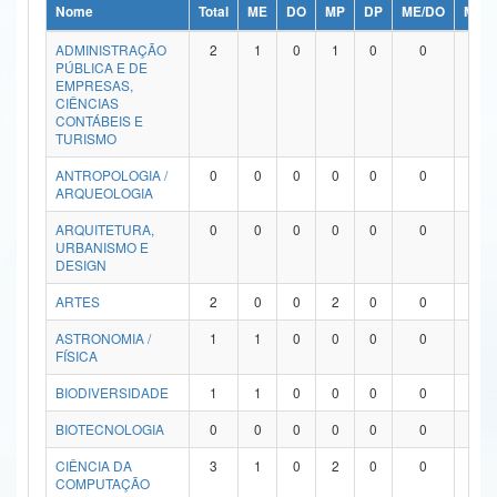
Nome
Total
ME
DO
MP
DP
ME/DO
MP/
Ministério da Ciência, Tecnologia, Inovações e Comunicações
ADMINISTRAÇÃO
2
1
0
1
0
0
0
PÚBLICA E DE
Ministério do Meio Ambiente
EMPRESAS,
CIÊNCIAS
Ministério do Turismo
CONTÁBEIS E
TURISMO
Ministério do Desenvolvimento Regional
ANTROPOLOGIA /
0
0
0
0
0
0
0
ARQUEOLOGIA
Controladoria-Geral da União
ARQUITETURA,
0
0
0
0
0
0
0
URBANISMO E
Ministério da Mulher, da Família e dos Direitos Humanos
DESIGN
Secretaria-Geral
ARTES
2
0
0
2
0
0
0
ASTRONOMIA /
1
1
0
0
0
0
0
Secretaria de Governo
FÍSICA
Gabinete de Segurança Institucional
BIODIVERSIDADE
1
1
0
0
0
0
0
Advocacia-Geral da União
BIOTECNOLOGIA
0
0
0
0
0
0
0
CIÊNCIA DA
3
1
0
2
0
0
0
Banco Central do Brasil
COMPUTAÇÃO