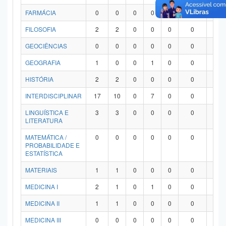
FARMÁCIA
0
0
0
0
0
0
0
FILOSOFIA
2
2
0
0
0
0
0
GEOCIÊNCIAS
0
0
0
0
0
0
0
GEOGRAFIA
1
0
0
1
0
0
0
HISTÓRIA
2
2
0
0
0
0
0
INTERDISCIPLINAR
17
10
0
7
0
0
0
LINGUÍSTICA E
3
3
0
0
0
0
0
LITERATURA
MATEMÁTICA /
0
0
0
0
0
0
0
PROBABILIDADE E
ESTATÍSTICA
MATERIAIS
1
1
0
0
0
0
0
MEDICINA I
2
1
0
1
0
0
0
MEDICINA II
1
1
0
0
0
0
0
MEDICINA III
0
0
0
0
0
0
0