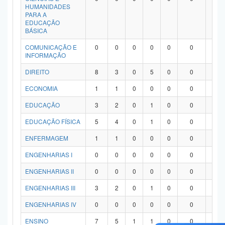
HUMANIDADES
PARA A
EDUCAÇÃO
BÁSICA
COMUNICAÇÃO E
0
0
0
0
0
0
0
INFORMAÇÃO
DIREITO
8
3
0
5
0
0
0
ECONOMIA
1
1
0
0
0
0
0
EDUCAÇÃO
3
2
0
1
0
0
0
EDUCAÇÃO FÍSICA
5
4
0
1
0
0
0
ENFERMAGEM
1
1
0
0
0
0
0
ENGENHARIAS I
0
0
0
0
0
0
0
ENGENHARIAS II
0
0
0
0
0
0
0
ENGENHARIAS III
3
2
0
1
0
0
0
ENGENHARIAS IV
0
0
0
0
0
0
0
ENSINO
7
5
1
1
0
0
0