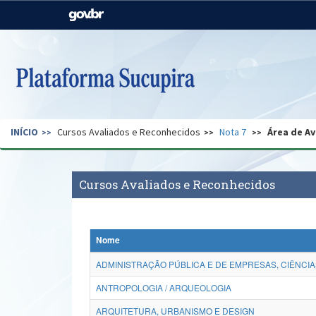
Casa Civil
Ministério da Justiça e
Segurança Pública
Ministério da Agricultura,
Ministério da Educação
Pecuária e Abastecimento
Ministério do Meio Ambiente
Ministério do Turismo
INÍCIO
Cursos Avaliados e Reconhecidos
Nota 7
Área de Av
Secretaria de Governo
Gabinete de Segurança
Institucional
Cursos Avaliados e Reconhecidos
Nome
ADMINISTRAÇÃO PÚBLICA E DE EMPRESAS, CIÊNCIA
ANTROPOLOGIA / ARQUEOLOGIA
ARQUITETURA, URBANISMO E DESIGN