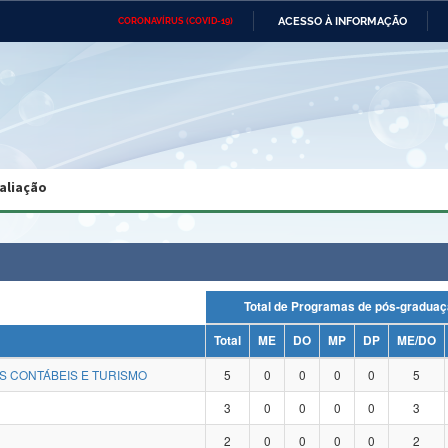
ACESSO À INFORMAÇÃO
CORONAVÍRUS (COVID-19)
Ministério da Defesa
Ministério das Relações
Mini
Exteriores
IR
PARA
O
CONTEÚDO
Ministério da Cidadania
Ministério da Saúde
Mini
Ministério do Desenvolvimento
Controladoria-Geral da União
Minis
Regional
e do
aliação
Advocacia-Geral da União
Banco Central do Brasil
Plana
Total de Programas de pós-gra
Total
ME
DO
MP
DP
ME/DO
S CONTÁBEIS E TURISMO
5
0
0
0
0
5
3
0
0
0
0
3
2
0
0
0
0
2