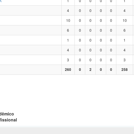
A
1
0
0
0
0
1
4
0
0
0
0
4
10
0
0
0
0
10
6
0
0
0
0
6
1
0
0
0
0
1
4
0
0
0
0
4
3
0
0
0
0
3
260
0
2
0
0
258
adêmico
fissional