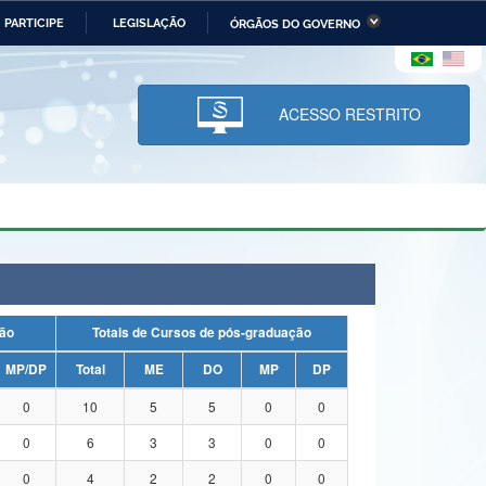
PARTICIPE
LEGISLAÇÃO
ÓRGÃOS DO GOVERNO
stério da Economia
Ministério da Infraestrutura
stério de Minas e Energia
Ministério da Ciência,
Tecnologia, Inovações e
ACESSO RESTRITO
Comunicações
tério da Mulher, da Família
Secretaria-Geral
s Direitos Humanos
lto
duação
Totais de Cursos de pós-graduação
MP/DP
Total
ME
DO
MP
DP
0
10
5
5
0
0
0
6
3
3
0
0
0
4
2
2
0
0