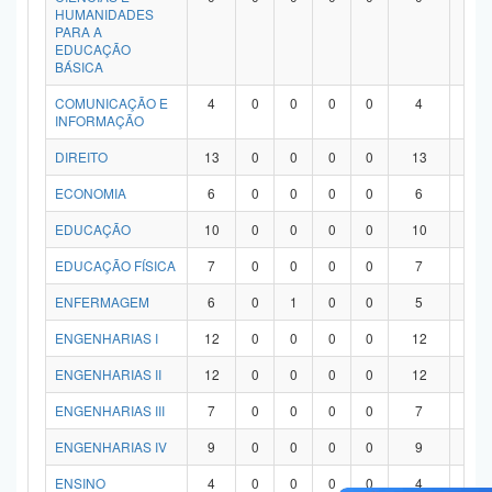
HUMANIDADES
PARA A
EDUCAÇÃO
BÁSICA
COMUNICAÇÃO E
4
0
0
0
0
4
0
INFORMAÇÃO
DIREITO
13
0
0
0
0
13
0
ECONOMIA
6
0
0
0
0
6
0
EDUCAÇÃO
10
0
0
0
0
10
0
EDUCAÇÃO FÍSICA
7
0
0
0
0
7
0
ENFERMAGEM
6
0
1
0
0
5
0
ENGENHARIAS I
12
0
0
0
0
12
0
ENGENHARIAS II
12
0
0
0
0
12
0
ENGENHARIAS III
7
0
0
0
0
7
0
ENGENHARIAS IV
9
0
0
0
0
9
0
ENSINO
4
0
0
0
0
4
0