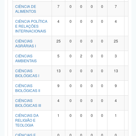
Planalto
CIÊNCIA DE
7
0
0
0
0
7
0
ALIMENTOS
CIÊNCIA POLÍTICA
4
0
0
0
0
4
0
E RELAÇÕES
INTERNACIONAIS
CIÊNCIAS
25
0
0
0
0
25
0
AGRÁRIAS I
CIÊNCIAS
5
0
2
0
0
3
0
AMBIENTAIS
CIÊNCIAS
13
0
0
0
0
13
0
BIOLÓGICAS I
CIÊNCIAS
9
0
0
0
0
9
0
BIOLÓGICAS II
CIÊNCIAS
4
0
0
0
0
4
0
BIOLÓGICAS III
CIÊNCIAS DA
1
0
0
0
0
1
0
RELIGIÃO E
TEOLOGIA
CIÊNCIAS E
0
0
0
0
0
0
0