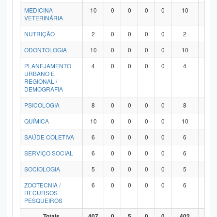
MEDICINA
10
0
0
0
0
10
0
VETERINÁRIA
NUTRIÇÃO
2
0
0
0
0
2
0
ODONTOLOGIA
10
0
0
0
0
10
0
PLANEJAMENTO
4
0
0
0
0
4
0
URBANO E
REGIONAL /
DEMOGRAFIA
PSICOLOGIA
8
0
0
0
0
8
0
QUÍMICA
10
0
0
0
0
10
0
SAÚDE COLETIVA
6
0
0
0
0
6
0
SERVIÇO SOCIAL
6
0
0
0
0
6
0
SOCIOLOGIA
5
0
0
0
0
5
0
ZOOTECNIA /
6
0
0
0
0
6
0
RECURSOS
PESQUEIROS
Totais
407
0
5
0
0
402
0