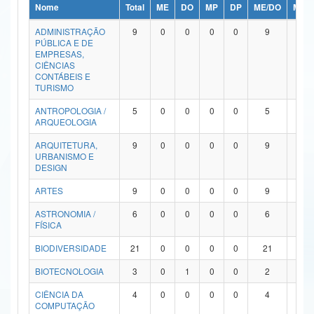
Nome
Total
ME
DO
MP
DP
ME/DO
MP/
Ministério da Ciência, Tecnologia, Inovações e Comunicações
ADMINISTRAÇÃO
9
0
0
0
0
9
0
PÚBLICA E DE
Ministério do Meio Ambiente
EMPRESAS,
CIÊNCIAS
Ministério do Turismo
CONTÁBEIS E
TURISMO
Ministério do Desenvolvimento Regional
ANTROPOLOGIA /
5
0
0
0
0
5
0
ARQUEOLOGIA
Controladoria-Geral da União
ARQUITETURA,
9
0
0
0
0
9
0
URBANISMO E
Ministério da Mulher, da Família e dos Direitos Humanos
DESIGN
Secretaria-Geral
ARTES
9
0
0
0
0
9
0
ASTRONOMIA /
6
0
0
0
0
6
0
Secretaria de Governo
FÍSICA
Gabinete de Segurança Institucional
BIODIVERSIDADE
21
0
0
0
0
21
0
Advocacia-Geral da União
BIOTECNOLOGIA
3
0
1
0
0
2
0
CIÊNCIA DA
4
0
0
0
0
4
0
Banco Central do Brasil
COMPUTAÇÃO