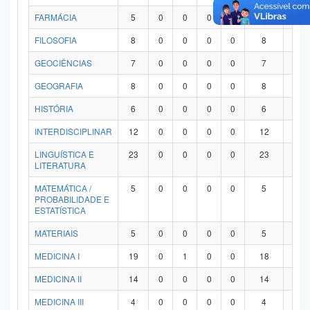
FARMÁCIA
5
0
0
0
0
5
0
FILOSOFIA
8
0
0
0
0
8
0
GEOCIÊNCIAS
7
0
0
0
0
7
0
GEOGRAFIA
8
0
0
0
0
8
0
HISTÓRIA
6
0
0
0
0
6
0
INTERDISCIPLINAR
12
0
0
0
0
12
0
LINGUÍSTICA E
23
0
0
0
0
23
0
LITERATURA
MATEMÁTICA /
5
0
0
0
0
5
0
PROBABILIDADE E
ESTATÍSTICA
MATERIAIS
5
0
0
0
0
5
0
MEDICINA I
19
0
1
0
0
18
0
MEDICINA II
14
0
0
0
0
14
0
MEDICINA III
4
0
0
0
0
4
0