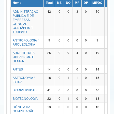
Nome
Total
ME
DO
MP
DP
ME/DO
MP/
Ministério da Ciência, Tecnologia, Inovações e Comunicações
ADMINISTRAÇÃO
42
0
0
3
0
30
9
PÚBLICA E DE
Ministério do Meio Ambiente
EMPRESAS,
CIÊNCIAS
Ministério do Turismo
CONTÁBEIS E
TURISMO
Ministério do Desenvolvimento Regional
ANTROPOLOGIA /
9
0
0
0
0
9
0
ARQUEOLOGIA
Controladoria-Geral da União
ARQUITETURA,
25
0
0
4
0
19
2
URBANISMO E
Ministério da Mulher, da Família e dos Direitos Humanos
DESIGN
Secretaria-Geral
ARTES
14
0
0
0
0
14
0
ASTRONOMIA /
18
0
1
1
0
15
1
Secretaria de Governo
FÍSICA
Gabinete de Segurança Institucional
BIODIVERSIDADE
41
0
0
0
0
40
1
Advocacia-Geral da União
BIOTECNOLOGIA
22
0
1
0
0
18
3
CIÊNCIA DA
13
0
0
0
0
13
0
Banco Central do Brasil
COMPUTAÇÃO