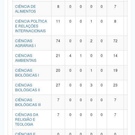
Planalto
CIÊNCIA DE
8
0
0
0
0
7
1
ALIMENTOS
CIÊNCIA POLÍTICA
11
0
0
1
0
8
2
E RELAÇÕES
INTERNACIONAIS
CIÊNCIAS
74
0
0
2
0
72
0
AGRÁRIAS I
CIÊNCIAS
21
4
1
0
0
14
2
AMBIENTAIS
CIÊNCIAS
20
0
0
1
0
19
0
BIOLÓGICAS I
CIÊNCIAS
27
0
0
3
0
23
1
BIOLÓGICAS II
CIÊNCIAS
7
0
0
0
0
7
0
BIOLÓGICAS III
CIÊNCIAS DA
7
0
0
0
0
7
0
RELIGIÃO E
TEOLOGIA
CIÊNCIAS E
0
0
0
0
0
0
0