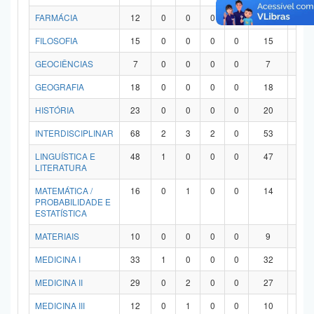
FARMÁCIA
12
0
0
0
0
12
0
FILOSOFIA
15
0
0
0
0
15
0
GEOCIÊNCIAS
7
0
0
0
0
7
0
GEOGRAFIA
18
0
0
0
0
18
0
HISTÓRIA
23
0
0
0
0
20
3
INTERDISCIPLINAR
68
2
3
2
0
53
8
LINGUÍSTICA E
48
1
0
0
0
47
0
LITERATURA
MATEMÁTICA /
16
0
1
0
0
14
1
PROBABILIDADE E
ESTATÍSTICA
MATERIAIS
10
0
0
0
0
9
1
MEDICINA I
33
1
0
0
0
32
0
MEDICINA II
29
0
2
0
0
27
0
MEDICINA III
12
0
1
0
0
10
1