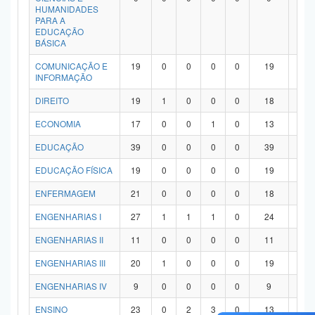
HUMANIDADES
PARA A
EDUCAÇÃO
BÁSICA
COMUNICAÇÃO E
19
0
0
0
0
19
0
INFORMAÇÃO
DIREITO
19
1
0
0
0
18
0
ECONOMIA
17
0
0
1
0
13
3
EDUCAÇÃO
39
0
0
0
0
39
0
EDUCAÇÃO FÍSICA
19
0
0
0
0
19
0
ENFERMAGEM
21
0
0
0
0
18
3
ENGENHARIAS I
27
1
1
1
0
24
0
ENGENHARIAS II
11
0
0
0
0
11
0
ENGENHARIAS III
20
1
0
0
0
19
0
ENGENHARIAS IV
9
0
0
0
0
9
0
ENSINO
23
0
2
3
0
13
5