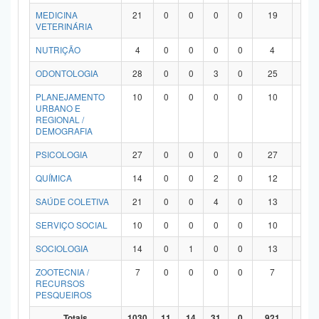
MEDICINA
21
0
0
0
0
19
2
VETERINÁRIA
NUTRIÇÃO
4
0
0
0
0
4
0
ODONTOLOGIA
28
0
0
3
0
25
0
PLANEJAMENTO
10
0
0
0
0
10
0
URBANO E
REGIONAL /
DEMOGRAFIA
PSICOLOGIA
27
0
0
0
0
27
0
QUÍMICA
14
0
0
2
0
12
0
SAÚDE COLETIVA
21
0
0
4
0
13
4
SERVIÇO SOCIAL
10
0
0
0
0
10
0
SOCIOLOGIA
14
0
1
0
0
13
0
ZOOTECNIA /
7
0
0
0
0
7
0
RECURSOS
PESQUEIROS
Totais
1030
11
14
31
0
921
53