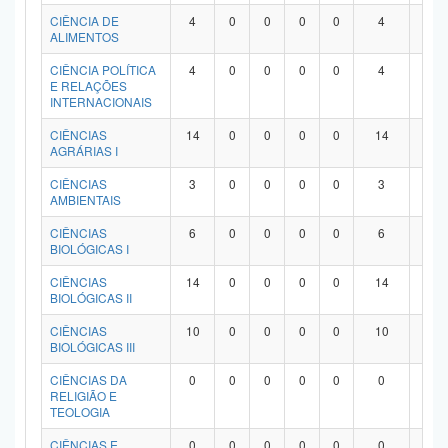
Planalto
CIÊNCIA DE
4
0
0
0
0
4
0
ALIMENTOS
CIÊNCIA POLÍTICA
4
0
0
0
0
4
0
E RELAÇÕES
INTERNACIONAIS
CIÊNCIAS
14
0
0
0
0
14
0
AGRÁRIAS I
CIÊNCIAS
3
0
0
0
0
3
0
AMBIENTAIS
CIÊNCIAS
6
0
0
0
0
6
0
BIOLÓGICAS I
CIÊNCIAS
14
0
0
0
0
14
0
BIOLÓGICAS II
CIÊNCIAS
10
0
0
0
0
10
0
BIOLÓGICAS III
CIÊNCIAS DA
0
0
0
0
0
0
0
RELIGIÃO E
TEOLOGIA
CIÊNCIAS E
0
0
0
0
0
0
0