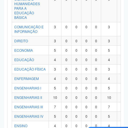
HUMANIDADES
PARA A
EDUCAÇÃO
BÁSICA
COMUNICAÇÃO E
3
0
0
0
0
3
0
INFORMAÇÃO
DIREITO
3
0
0
0
0
3
0
ECONOMIA
5
0
0
0
0
5
0
EDUCAÇÃO
4
0
0
0
0
4
0
EDUCAÇÃO FÍSICA
3
0
0
0
0
3
0
ENFERMAGEM
4
0
0
0
0
4
0
ENGENHARIAS I
5
0
0
0
0
5
0
ENGENHARIAS II
10
0
0
0
0
10
0
ENGENHARIAS III
7
0
0
0
0
7
0
ENGENHARIAS IV
5
0
0
0
0
5
0
ENSINO
4
0
0
0
0
4
0