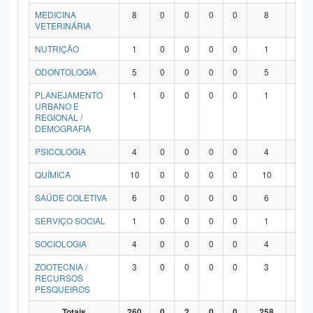
MEDICINA
8
0
0
0
0
8
0
VETERINÁRIA
NUTRIÇÃO
1
0
0
0
0
1
0
ODONTOLOGIA
5
0
0
0
0
5
0
PLANEJAMENTO
1
0
0
0
0
1
0
URBANO E
REGIONAL /
DEMOGRAFIA
PSICOLOGIA
4
0
0
0
0
4
0
QUÍMICA
10
0
0
0
0
10
0
SAÚDE COLETIVA
6
0
0
0
0
6
0
SERVIÇO SOCIAL
1
0
0
0
0
1
0
SOCIOLOGIA
4
0
0
0
0
4
0
ZOOTECNIA /
3
0
0
0
0
3
0
RECURSOS
PESQUEIROS
Totais
260
0
2
0
0
258
0