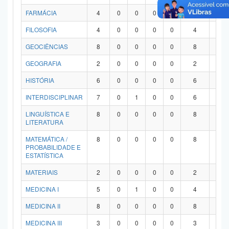
FARMÁCIA
4
0
0
0
0
4
0
FILOSOFIA
4
0
0
0
0
4
0
GEOCIÊNCIAS
8
0
0
0
0
8
0
GEOGRAFIA
2
0
0
0
0
2
0
HISTÓRIA
6
0
0
0
0
6
0
INTERDISCIPLINAR
7
0
1
0
0
6
0
LINGUÍSTICA E
8
0
0
0
0
8
0
LITERATURA
MATEMÁTICA /
8
0
0
0
0
8
0
PROBABILIDADE E
ESTATÍSTICA
MATERIAIS
2
0
0
0
0
2
0
MEDICINA I
5
0
1
0
0
4
0
MEDICINA II
8
0
0
0
0
8
0
MEDICINA III
3
0
0
0
0
3
0