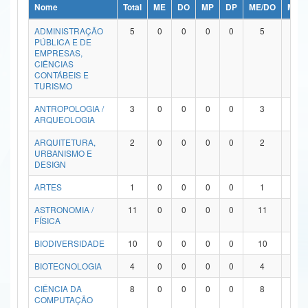
Nome
Total
ME
DO
MP
DP
ME/DO
MP/
Ministério da Ciência, Tecnologia, Inovações e Comunicações
ADMINISTRAÇÃO
5
0
0
0
0
5
0
PÚBLICA E DE
Ministério do Meio Ambiente
EMPRESAS,
CIÊNCIAS
Ministério do Turismo
CONTÁBEIS E
TURISMO
Ministério do Desenvolvimento Regional
ANTROPOLOGIA /
3
0
0
0
0
3
0
ARQUEOLOGIA
Controladoria-Geral da União
ARQUITETURA,
2
0
0
0
0
2
0
URBANISMO E
Ministério da Mulher, da Família e dos Direitos Humanos
DESIGN
Secretaria-Geral
ARTES
1
0
0
0
0
1
0
ASTRONOMIA /
11
0
0
0
0
11
0
Secretaria de Governo
FÍSICA
Gabinete de Segurança Institucional
BIODIVERSIDADE
10
0
0
0
0
10
0
Advocacia-Geral da União
BIOTECNOLOGIA
4
0
0
0
0
4
0
CIÊNCIA DA
8
0
0
0
0
8
0
Banco Central do Brasil
COMPUTAÇÃO