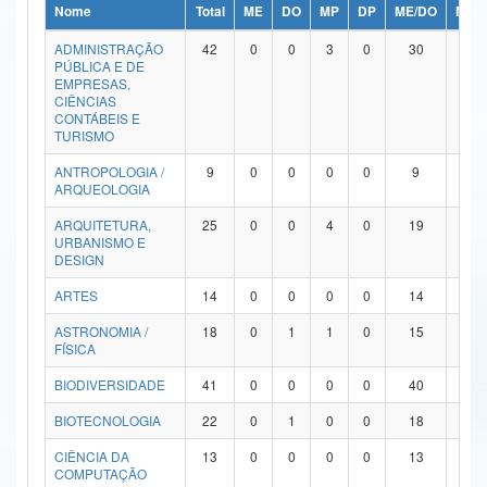
Nome
Total
ME
DO
MP
DP
ME/DO
MP/
Ministério da Ciência, Tecnologia, Inovações e Comunicações
ADMINISTRAÇÃO
42
0
0
3
0
30
9
PÚBLICA E DE
Ministério do Meio Ambiente
EMPRESAS,
CIÊNCIAS
Ministério do Turismo
CONTÁBEIS E
TURISMO
Ministério do Desenvolvimento Regional
ANTROPOLOGIA /
9
0
0
0
0
9
0
ARQUEOLOGIA
Controladoria-Geral da União
ARQUITETURA,
25
0
0
4
0
19
2
URBANISMO E
Ministério da Mulher, da Família e dos Direitos Humanos
DESIGN
Secretaria-Geral
ARTES
14
0
0
0
0
14
0
ASTRONOMIA /
18
0
1
1
0
15
1
Secretaria de Governo
FÍSICA
Gabinete de Segurança Institucional
BIODIVERSIDADE
41
0
0
0
0
40
1
Advocacia-Geral da União
BIOTECNOLOGIA
22
0
1
0
0
18
3
CIÊNCIA DA
13
0
0
0
0
13
0
Banco Central do Brasil
COMPUTAÇÃO