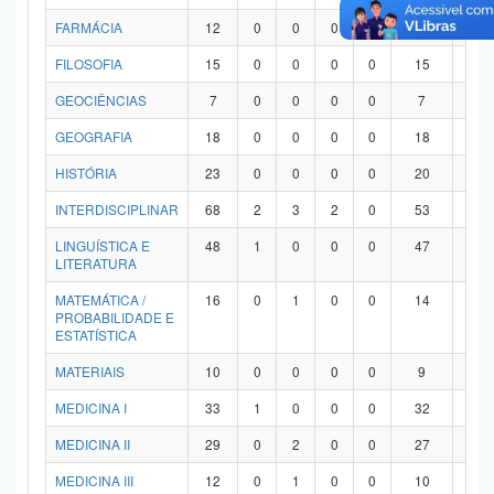
FARMÁCIA
12
0
0
0
0
12
0
FILOSOFIA
15
0
0
0
0
15
0
GEOCIÊNCIAS
7
0
0
0
0
7
0
GEOGRAFIA
18
0
0
0
0
18
0
HISTÓRIA
23
0
0
0
0
20
3
INTERDISCIPLINAR
68
2
3
2
0
53
8
LINGUÍSTICA E
48
1
0
0
0
47
0
LITERATURA
MATEMÁTICA /
16
0
1
0
0
14
1
PROBABILIDADE E
ESTATÍSTICA
MATERIAIS
10
0
0
0
0
9
1
MEDICINA I
33
1
0
0
0
32
0
MEDICINA II
29
0
2
0
0
27
0
MEDICINA III
12
0
1
0
0
10
1