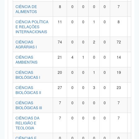
Planalto
CIÊNCIA DE
8
0
0
0
0
7
1
ALIMENTOS
CIÊNCIA POLÍTICA
11
0
0
1
0
8
2
E RELAÇÕES
INTERNACIONAIS
CIÊNCIAS
74
0
0
2
0
72
0
AGRÁRIAS I
CIÊNCIAS
21
4
1
0
0
14
2
AMBIENTAIS
CIÊNCIAS
20
0
0
1
0
19
0
BIOLÓGICAS I
CIÊNCIAS
27
0
0
3
0
23
1
BIOLÓGICAS II
CIÊNCIAS
7
0
0
0
0
7
0
BIOLÓGICAS III
CIÊNCIAS DA
7
0
0
0
0
7
0
RELIGIÃO E
TEOLOGIA
CIÊNCIAS E
0
0
0
0
0
0
0