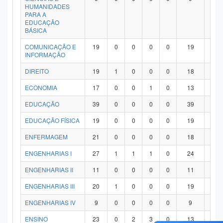
HUMANIDADES
PARA A
EDUCAÇÃO
BÁSICA
COMUNICAÇÃO E
19
0
0
0
0
19
0
INFORMAÇÃO
DIREITO
19
1
0
0
0
18
0
ECONOMIA
17
0
0
1
0
13
3
EDUCAÇÃO
39
0
0
0
0
39
0
EDUCAÇÃO FÍSICA
19
0
0
0
0
19
0
ENFERMAGEM
21
0
0
0
0
18
3
ENGENHARIAS I
27
1
1
1
0
24
0
ENGENHARIAS II
11
0
0
0
0
11
0
ENGENHARIAS III
20
1
0
0
0
19
0
ENGENHARIAS IV
9
0
0
0
0
9
0
ENSINO
23
0
2
3
0
13
5