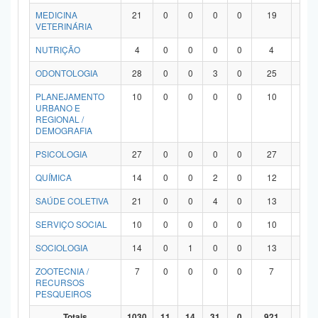
MEDICINA
21
0
0
0
0
19
2
VETERINÁRIA
NUTRIÇÃO
4
0
0
0
0
4
0
ODONTOLOGIA
28
0
0
3
0
25
0
PLANEJAMENTO
10
0
0
0
0
10
0
URBANO E
REGIONAL /
DEMOGRAFIA
PSICOLOGIA
27
0
0
0
0
27
0
QUÍMICA
14
0
0
2
0
12
0
SAÚDE COLETIVA
21
0
0
4
0
13
4
SERVIÇO SOCIAL
10
0
0
0
0
10
0
SOCIOLOGIA
14
0
1
0
0
13
0
ZOOTECNIA /
7
0
0
0
0
7
0
RECURSOS
PESQUEIROS
Totais
1030
11
14
31
0
921
53