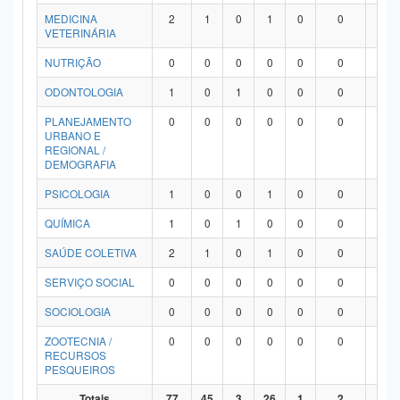
MEDICINA
2
1
0
1
0
0
0
VETERINÁRIA
NUTRIÇÃO
0
0
0
0
0
0
0
ODONTOLOGIA
1
0
1
0
0
0
0
PLANEJAMENTO
0
0
0
0
0
0
0
URBANO E
REGIONAL /
DEMOGRAFIA
PSICOLOGIA
1
0
0
1
0
0
0
QUÍMICA
1
0
1
0
0
0
0
SAÚDE COLETIVA
2
1
0
1
0
0
0
SERVIÇO SOCIAL
0
0
0
0
0
0
0
SOCIOLOGIA
0
0
0
0
0
0
0
ZOOTECNIA /
0
0
0
0
0
0
0
RECURSOS
PESQUEIROS
Totais
77
45
3
26
1
2
0