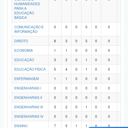
HUMANIDADES
PARA A
EDUCAÇÃO
BÁSICA
COMUNICAÇÃO E
0
0
0
0
0
0
0
INFORMAÇÃO
DIREITO
8
3
0
5
0
0
0
ECONOMIA
1
1
0
0
0
0
0
EDUCAÇÃO
3
2
0
1
0
0
0
EDUCAÇÃO FÍSICA
5
4
0
1
0
0
0
ENFERMAGEM
1
1
0
0
0
0
0
ENGENHARIAS I
0
0
0
0
0
0
0
ENGENHARIAS II
0
0
0
0
0
0
0
ENGENHARIAS III
3
2
0
1
0
0
0
ENGENHARIAS IV
0
0
0
0
0
0
0
ENSINO
7
5
1
1
0
0
0