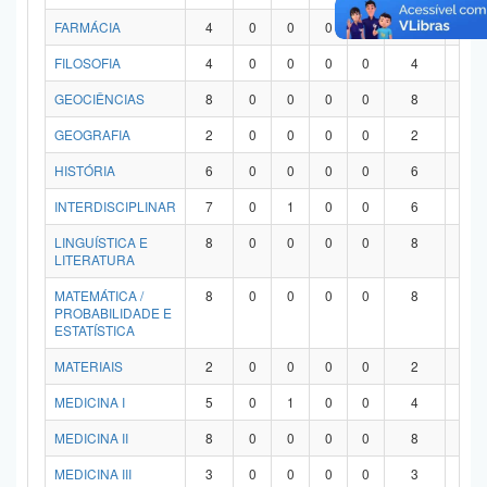
FARMÁCIA
4
0
0
0
0
4
0
FILOSOFIA
4
0
0
0
0
4
0
GEOCIÊNCIAS
8
0
0
0
0
8
0
GEOGRAFIA
2
0
0
0
0
2
0
HISTÓRIA
6
0
0
0
0
6
0
INTERDISCIPLINAR
7
0
1
0
0
6
0
LINGUÍSTICA E
8
0
0
0
0
8
0
LITERATURA
MATEMÁTICA /
8
0
0
0
0
8
0
PROBABILIDADE E
ESTATÍSTICA
MATERIAIS
2
0
0
0
0
2
0
MEDICINA I
5
0
1
0
0
4
0
MEDICINA II
8
0
0
0
0
8
0
MEDICINA III
3
0
0
0
0
3
0