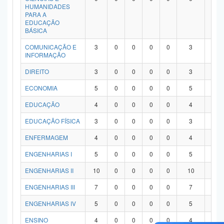
HUMANIDADES
PARA A
EDUCAÇÃO
BÁSICA
COMUNICAÇÃO E
3
0
0
0
0
3
0
INFORMAÇÃO
DIREITO
3
0
0
0
0
3
0
ECONOMIA
5
0
0
0
0
5
0
EDUCAÇÃO
4
0
0
0
0
4
0
EDUCAÇÃO FÍSICA
3
0
0
0
0
3
0
ENFERMAGEM
4
0
0
0
0
4
0
ENGENHARIAS I
5
0
0
0
0
5
0
ENGENHARIAS II
10
0
0
0
0
10
0
ENGENHARIAS III
7
0
0
0
0
7
0
ENGENHARIAS IV
5
0
0
0
0
5
0
ENSINO
4
0
0
0
0
4
0