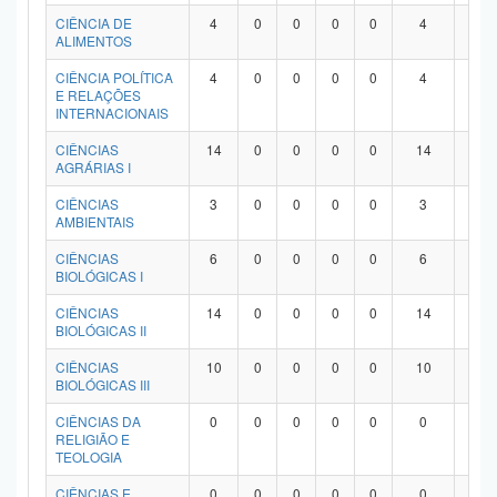
Planalto
CIÊNCIA DE
4
0
0
0
0
4
0
ALIMENTOS
CIÊNCIA POLÍTICA
4
0
0
0
0
4
0
E RELAÇÕES
INTERNACIONAIS
CIÊNCIAS
14
0
0
0
0
14
0
AGRÁRIAS I
CIÊNCIAS
3
0
0
0
0
3
0
AMBIENTAIS
CIÊNCIAS
6
0
0
0
0
6
0
BIOLÓGICAS I
CIÊNCIAS
14
0
0
0
0
14
0
BIOLÓGICAS II
CIÊNCIAS
10
0
0
0
0
10
0
BIOLÓGICAS III
CIÊNCIAS DA
0
0
0
0
0
0
0
RELIGIÃO E
TEOLOGIA
CIÊNCIAS E
0
0
0
0
0
0
0