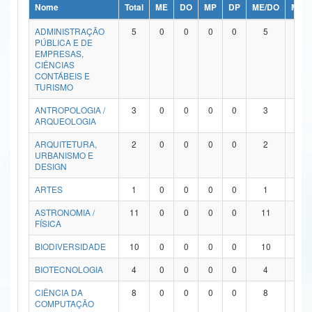
Nome
Total
ME
DO
MP
DP
ME/DO
MP/
Ministério da Ciência, Tecnologia, Inovações e Comunicações
ADMINISTRAÇÃO
5
0
0
0
0
5
0
PÚBLICA E DE
Ministério do Meio Ambiente
EMPRESAS,
CIÊNCIAS
Ministério do Turismo
CONTÁBEIS E
TURISMO
Ministério do Desenvolvimento Regional
ANTROPOLOGIA /
3
0
0
0
0
3
0
ARQUEOLOGIA
Controladoria-Geral da União
ARQUITETURA,
2
0
0
0
0
2
0
URBANISMO E
Ministério da Mulher, da Família e dos Direitos Humanos
DESIGN
Secretaria-Geral
ARTES
1
0
0
0
0
1
0
ASTRONOMIA /
11
0
0
0
0
11
0
Secretaria de Governo
FÍSICA
Gabinete de Segurança Institucional
BIODIVERSIDADE
10
0
0
0
0
10
0
Advocacia-Geral da União
BIOTECNOLOGIA
4
0
0
0
0
4
0
CIÊNCIA DA
8
0
0
0
0
8
0
Banco Central do Brasil
COMPUTAÇÃO