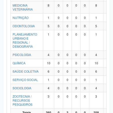
MEDICINA
8
0
0
0
0
8
0
VETERINÁRIA
NUTRIÇÃO
1
0
0
0
0
1
0
ODONTOLOGIA
5
0
0
0
0
5
0
PLANEJAMENTO
1
0
0
0
0
1
0
URBANO E
REGIONAL /
DEMOGRAFIA
PSICOLOGIA
4
0
0
0
0
4
0
QUÍMICA
10
0
0
0
0
10
0
SAÚDE COLETIVA
6
0
0
0
0
6
0
SERVIÇO SOCIAL
1
0
0
0
0
1
0
SOCIOLOGIA
4
0
0
0
0
4
0
ZOOTECNIA /
3
0
0
0
0
3
0
RECURSOS
PESQUEIROS
Totais
260
0
2
0
0
258
0