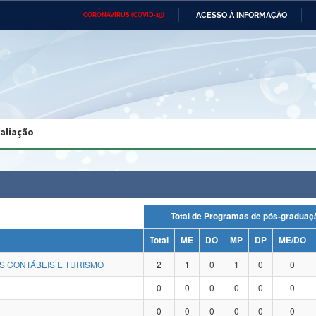
ACESSO À INFORMAÇÃO
CORONAVÍRUS (COVID-19)
Ministério da Defesa
Ministério das Relações
Mini
Exteriores
IR
PARA
O
CONTEÚDO
Ministério da Cidadania
Ministério da Saúde
Mini
Ministério do Desenvolvimento
Controladoria-Geral da União
Minis
Regional
e do
valiação
Advocacia-Geral da União
Banco Central do Brasil
Plana
Total de Programas de pós-grad
Total
ME
DO
MP
DP
ME/DO
S CONTÁBEIS E TURISMO
2
1
0
1
0
0
0
0
0
0
0
0
0
0
0
0
0
0