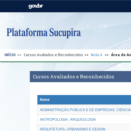
Casa Civil
Ministério da Justiça e
Segurança Pública
Ministério da Agricultura,
Ministério da Educação
Pecuária e Abastecimento
Ministério do Meio Ambiente
Ministério do Turismo
INÍCIO
Cursos Avaliados e Reconhecidos
Nota A
Área de A
Secretaria de Governo
Gabinete de Segurança
Institucional
Cursos Avaliados e Reconhecidos
Nome
ADMINISTRAÇÃO PÚBLICA E DE EMPRESAS, CIÊNCIA
ANTROPOLOGIA / ARQUEOLOGIA
ARQUITETURA, URBANISMO E DESIGN