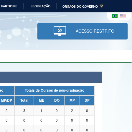
PARTICIPE
LEGISLAÇÃO
ÓRGÃOS DO GOVERNO
stério da Economia
Ministério da Infraestrutura
stério de Minas e Energia
Ministério da Ciência,
Tecnologia, Inovações e
ACESSO RESTRITO
Comunicações
tério da Mulher, da Família
Secretaria-Geral
s Direitos Humanos
lto
uação
Totais de Cursos de pós-graduação
MP/DP
Total
ME
DO
MP
DP
0
3
1
0
2
0
0
0
0
0
0
0
0
0
0
0
0
0