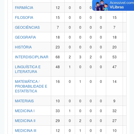
FARMÁCIA
12
0
0
0
0
12
0
FILOSOFIA
15
0
0
0
0
15
0
GEOCIÊNCIAS
7
0
0
0
0
7
0
GEOGRAFIA
18
0
0
0
0
18
0
HISTÓRIA
23
0
0
0
0
20
3
INTERDISCIPLINAR
68
2
3
2
0
53
8
LINGUÍSTICA E
48
1
0
0
0
47
0
LITERATURA
MATEMÁTICA /
16
0
1
0
0
14
1
PROBABILIDADE E
ESTATÍSTICA
MATERIAIS
10
0
0
0
0
9
1
MEDICINA I
33
1
0
0
0
32
0
MEDICINA II
29
0
2
0
0
27
0
MEDICINA III
12
0
1
0
0
10
1