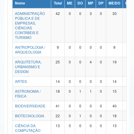
Nome
Total
ME
DO
MP
DP
ME/DO
MP/
Ministério da Ciência, Tecnologia, Inovações e Comunicações
ADMINISTRAÇÃO
42
0
0
3
0
30
9
PÚBLICA E DE
Ministério do Meio Ambiente
EMPRESAS,
CIÊNCIAS
Ministério do Turismo
CONTÁBEIS E
TURISMO
Ministério do Desenvolvimento Regional
ANTROPOLOGIA /
9
0
0
0
0
9
0
ARQUEOLOGIA
Controladoria-Geral da União
ARQUITETURA,
25
0
0
4
0
19
2
URBANISMO E
Ministério da Mulher, da Família e dos Direitos Humanos
DESIGN
Secretaria-Geral
ARTES
14
0
0
0
0
14
0
ASTRONOMIA /
18
0
1
1
0
15
1
Secretaria de Governo
FÍSICA
Gabinete de Segurança Institucional
BIODIVERSIDADE
41
0
0
0
0
40
1
Advocacia-Geral da União
BIOTECNOLOGIA
22
0
1
0
0
18
3
CIÊNCIA DA
13
0
0
0
0
13
0
Banco Central do Brasil
COMPUTAÇÃO