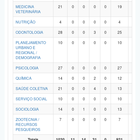
MEDICINA
21
0
0
0
0
19
2
VETERINÁRIA
NUTRIÇÃO
4
0
0
0
0
4
0
ODONTOLOGIA
28
0
0
3
0
25
0
PLANEJAMENTO
10
0
0
0
0
10
0
URBANO E
REGIONAL /
DEMOGRAFIA
PSICOLOGIA
27
0
0
0
0
27
0
QUÍMICA
14
0
0
2
0
12
0
SAÚDE COLETIVA
21
0
0
4
0
13
4
SERVIÇO SOCIAL
10
0
0
0
0
10
0
SOCIOLOGIA
14
0
1
0
0
13
0
ZOOTECNIA /
7
0
0
0
0
7
0
RECURSOS
PESQUEIROS
Totais
1030
11
14
31
0
921
53