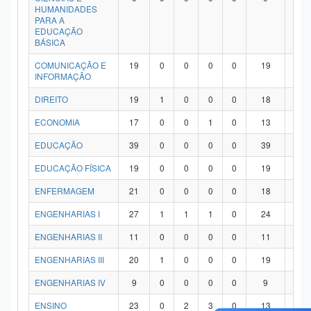
HUMANIDADES
PARA A
EDUCAÇÃO
BÁSICA
COMUNICAÇÃO E
19
0
0
0
0
19
0
INFORMAÇÃO
DIREITO
19
1
0
0
0
18
0
ECONOMIA
17
0
0
1
0
13
3
EDUCAÇÃO
39
0
0
0
0
39
0
EDUCAÇÃO FÍSICA
19
0
0
0
0
19
0
ENFERMAGEM
21
0
0
0
0
18
3
ENGENHARIAS I
27
1
1
1
0
24
0
ENGENHARIAS II
11
0
0
0
0
11
0
ENGENHARIAS III
20
1
0
0
0
19
0
ENGENHARIAS IV
9
0
0
0
0
9
0
ENSINO
23
0
2
3
0
13
5