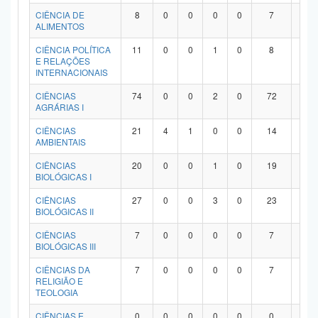
Planalto
CIÊNCIA DE
8
0
0
0
0
7
1
ALIMENTOS
CIÊNCIA POLÍTICA
11
0
0
1
0
8
2
E RELAÇÕES
INTERNACIONAIS
CIÊNCIAS
74
0
0
2
0
72
0
AGRÁRIAS I
CIÊNCIAS
21
4
1
0
0
14
2
AMBIENTAIS
CIÊNCIAS
20
0
0
1
0
19
0
BIOLÓGICAS I
CIÊNCIAS
27
0
0
3
0
23
1
BIOLÓGICAS II
CIÊNCIAS
7
0
0
0
0
7
0
BIOLÓGICAS III
CIÊNCIAS DA
7
0
0
0
0
7
0
RELIGIÃO E
TEOLOGIA
CIÊNCIAS E
0
0
0
0
0
0
0