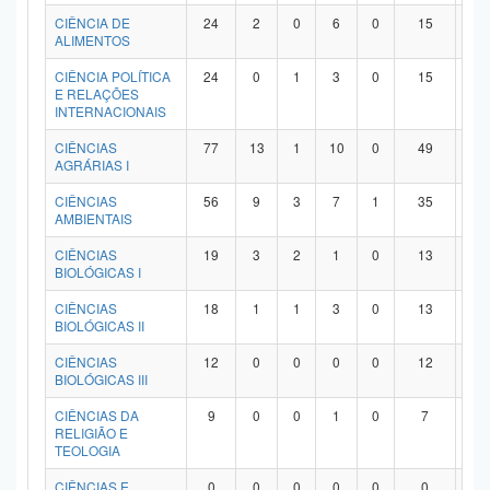
Planalto
CIÊNCIA DE
24
2
0
6
0
15
1
ALIMENTOS
CIÊNCIA POLÍTICA
24
0
1
3
0
15
5
E RELAÇÕES
INTERNACIONAIS
CIÊNCIAS
77
13
1
10
0
49
4
AGRÁRIAS I
CIÊNCIAS
56
9
3
7
1
35
1
AMBIENTAIS
CIÊNCIAS
19
3
2
1
0
13
0
BIOLÓGICAS I
CIÊNCIAS
18
1
1
3
0
13
0
BIOLÓGICAS II
CIÊNCIAS
12
0
0
0
0
12
0
BIOLÓGICAS III
CIÊNCIAS DA
9
0
0
1
0
7
1
RELIGIÃO E
TEOLOGIA
CIÊNCIAS E
0
0
0
0
0
0
0