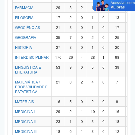
FARMÁCIA
29
3
2
1
0
21
2
FILOSOFIA
17
2
0
1
0
13
1
GEOCIÊNCIAS
21
3
0
1
0
17
0
GEOGRAFIA
35
7
0
2
0
25
1
HISTÓRIA
27
3
0
1
0
20
3
INTERDISCIPLINAR
170
26
4
28
1
98
1
LINGUÍSTICA E
53
9
0
5
0
39
0
LITERATURA
MATEMÁTICA /
21
8
2
4
0
7
0
PROBABILIDADE E
ESTATÍSTICA
MATERIAIS
16
5
0
2
0
9
0
MEDICINA I
29
2
1
10
0
16
0
MEDICINA II
23
1
0
3
0
18
1
MEDICINA III
18
0
1
3
0
12
2