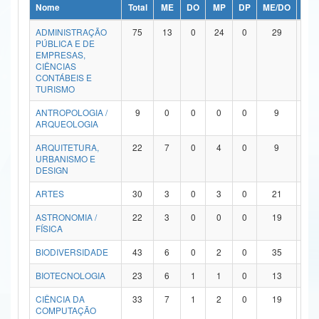
Nome
Total
ME
DO
MP
DP
ME/DO
MP/
Ministério da Ciência, Tecnologia, Inovações e Comunicações
ADMINISTRAÇÃO
75
13
0
24
0
29
9
PÚBLICA E DE
Ministério do Meio Ambiente
EMPRESAS,
CIÊNCIAS
Ministério do Turismo
CONTÁBEIS E
TURISMO
Ministério do Desenvolvimento Regional
ANTROPOLOGIA /
9
0
0
0
0
9
0
ARQUEOLOGIA
Controladoria-Geral da União
ARQUITETURA,
22
7
0
4
0
9
2
URBANISMO E
Ministério da Mulher, da Família e dos Direitos Humanos
DESIGN
Secretaria-Geral
ARTES
30
3
0
3
0
21
3
ASTRONOMIA /
22
3
0
0
0
19
0
Secretaria de Governo
FÍSICA
Gabinete de Segurança Institucional
BIODIVERSIDADE
43
6
0
2
0
35
0
Advocacia-Geral da União
BIOTECNOLOGIA
23
6
1
1
0
13
2
CIÊNCIA DA
33
7
1
2
0
19
4
Banco Central do Brasil
COMPUTAÇÃO