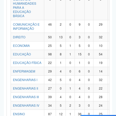
HUMANIDADES
PARA A
EDUCAÇÃO
BÁSICA
COMUNICAÇÃO E
46
2
0
9
0
29
6
INFORMAÇÃO
DIREITO
50
13
0
3
0
32
2
ECONOMIA
25
5
1
5
0
10
4
EDUCAÇÃO
98
8
1
15
0
54
2
EDUCAÇÃO FÍSICA
22
1
0
1
0
19
1
ENFERMAGEM
29
4
0
6
0
14
5
ENGENHARIAS I
42
5
0
4
0
32
1
ENGENHARIAS II
27
0
1
4
0
22
0
ENGENHARIAS III
39
4
0
4
0
28
3
ENGENHARIAS IV
34
5
2
3
0
24
0
ENSINO
87
12
1
36
0
25
1