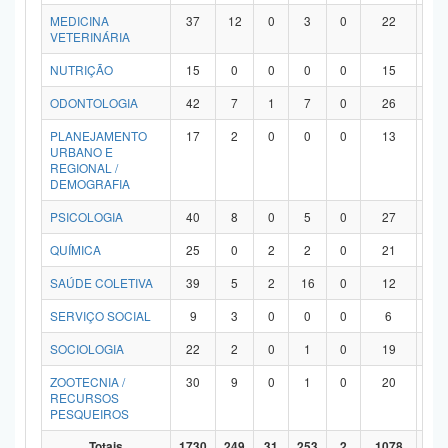
MEDICINA
37
12
0
3
0
22
0
VETERINÁRIA
NUTRIÇÃO
15
0
0
0
0
15
0
ODONTOLOGIA
42
7
1
7
0
26
1
PLANEJAMENTO
17
2
0
0
0
13
2
URBANO E
REGIONAL /
DEMOGRAFIA
PSICOLOGIA
40
8
0
5
0
27
0
QUÍMICA
25
0
2
2
0
21
0
SAÚDE COLETIVA
39
5
2
16
0
12
4
SERVIÇO SOCIAL
9
3
0
0
0
6
0
SOCIOLOGIA
22
2
0
1
0
19
0
ZOOTECNIA /
30
9
0
1
0
20
0
RECURSOS
PESQUEIROS
Totais
1730
249
31
253
2
1078
11