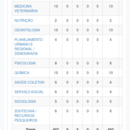
MEDICINA
10
0
0
0
0
10
0
VETERINÁRIA
NUTRIÇÃO
2
0
0
0
0
2
0
ODONTOLOGIA
10
0
0
0
0
10
0
PLANEJAMENTO
4
0
0
0
0
4
0
URBANO E
REGIONAL /
DEMOGRAFIA
PSICOLOGIA
8
0
0
0
0
8
0
QUÍMICA
10
0
0
0
0
10
0
SAÚDE COLETIVA
6
0
0
0
0
6
0
SERVIÇO SOCIAL
6
0
0
0
0
6
0
SOCIOLOGIA
5
0
0
0
0
5
0
ZOOTECNIA /
6
0
0
0
0
6
0
RECURSOS
PESQUEIROS
Totais
407
0
5
0
0
402
0