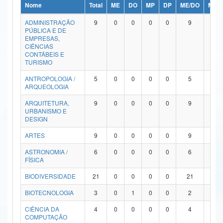
Nome
Total
ME
DO
MP
DP
ME/DO
MP/
Ministério da Ciência, Tecnologia, Inovações e Comunicações
ADMINISTRAÇÃO
9
0
0
0
0
9
0
PÚBLICA E DE
Ministério do Meio Ambiente
EMPRESAS,
CIÊNCIAS
Ministério do Turismo
CONTÁBEIS E
TURISMO
Ministério do Desenvolvimento Regional
ANTROPOLOGIA /
5
0
0
0
0
5
0
ARQUEOLOGIA
Controladoria-Geral da União
ARQUITETURA,
9
0
0
0
0
9
0
URBANISMO E
Ministério da Mulher, da Família e dos Direitos Humanos
DESIGN
Secretaria-Geral
ARTES
9
0
0
0
0
9
0
ASTRONOMIA /
6
0
0
0
0
6
0
Secretaria de Governo
FÍSICA
Gabinete de Segurança Institucional
BIODIVERSIDADE
21
0
0
0
0
21
0
Advocacia-Geral da União
BIOTECNOLOGIA
3
0
1
0
0
2
0
CIÊNCIA DA
4
0
0
0
0
4
0
Banco Central do Brasil
COMPUTAÇÃO