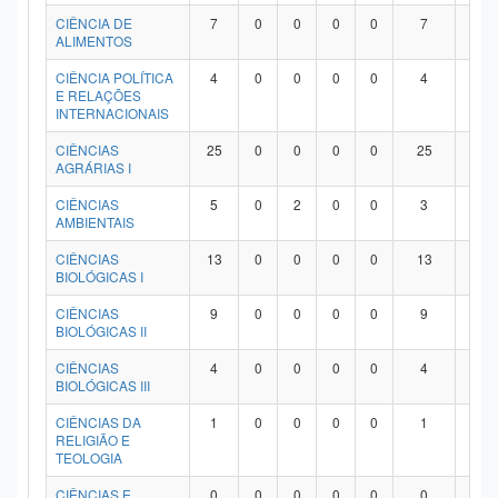
Planalto
CIÊNCIA DE
7
0
0
0
0
7
0
ALIMENTOS
CIÊNCIA POLÍTICA
4
0
0
0
0
4
0
E RELAÇÕES
INTERNACIONAIS
CIÊNCIAS
25
0
0
0
0
25
0
AGRÁRIAS I
CIÊNCIAS
5
0
2
0
0
3
0
AMBIENTAIS
CIÊNCIAS
13
0
0
0
0
13
0
BIOLÓGICAS I
CIÊNCIAS
9
0
0
0
0
9
0
BIOLÓGICAS II
CIÊNCIAS
4
0
0
0
0
4
0
BIOLÓGICAS III
CIÊNCIAS DA
1
0
0
0
0
1
0
RELIGIÃO E
TEOLOGIA
CIÊNCIAS E
0
0
0
0
0
0
0