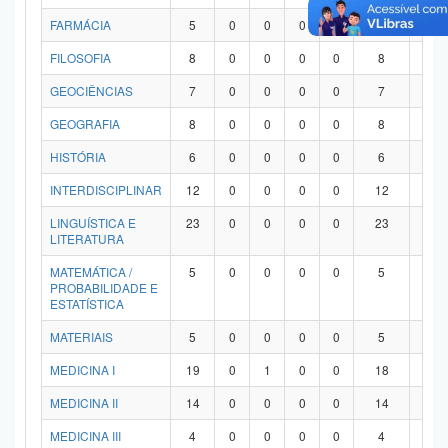
FARMÁCIA
5
0
0
0
0
5
0
FILOSOFIA
8
0
0
0
0
8
0
GEOCIÊNCIAS
7
0
0
0
0
7
0
GEOGRAFIA
8
0
0
0
0
8
0
HISTÓRIA
6
0
0
0
0
6
0
INTERDISCIPLINAR
12
0
0
0
0
12
0
LINGUÍSTICA E
23
0
0
0
0
23
0
LITERATURA
MATEMÁTICA /
5
0
0
0
0
5
0
PROBABILIDADE E
ESTATÍSTICA
MATERIAIS
5
0
0
0
0
5
0
MEDICINA I
19
0
1
0
0
18
0
MEDICINA II
14
0
0
0
0
14
0
MEDICINA III
4
0
0
0
0
4
0