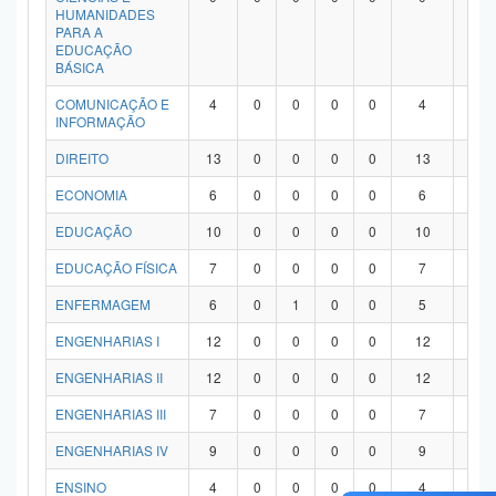
HUMANIDADES
PARA A
EDUCAÇÃO
BÁSICA
COMUNICAÇÃO E
4
0
0
0
0
4
0
INFORMAÇÃO
DIREITO
13
0
0
0
0
13
0
ECONOMIA
6
0
0
0
0
6
0
EDUCAÇÃO
10
0
0
0
0
10
0
EDUCAÇÃO FÍSICA
7
0
0
0
0
7
0
ENFERMAGEM
6
0
1
0
0
5
0
ENGENHARIAS I
12
0
0
0
0
12
0
ENGENHARIAS II
12
0
0
0
0
12
0
ENGENHARIAS III
7
0
0
0
0
7
0
ENGENHARIAS IV
9
0
0
0
0
9
0
ENSINO
4
0
0
0
0
4
0