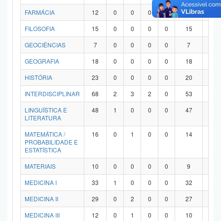
FARMÁCIA
12
0
0
0
0
12
0
FILOSOFIA
15
0
0
0
0
15
0
GEOCIÊNCIAS
7
0
0
0
0
7
0
GEOGRAFIA
18
0
0
0
0
18
0
HISTÓRIA
23
0
0
0
0
20
3
INTERDISCIPLINAR
68
2
3
2
0
53
8
LINGUÍSTICA E
48
1
0
0
0
47
0
LITERATURA
MATEMÁTICA /
16
0
1
0
0
14
1
PROBABILIDADE E
ESTATÍSTICA
MATERIAIS
10
0
0
0
0
9
1
MEDICINA I
33
1
0
0
0
32
0
MEDICINA II
29
0
2
0
0
27
0
MEDICINA III
12
0
1
0
0
10
1