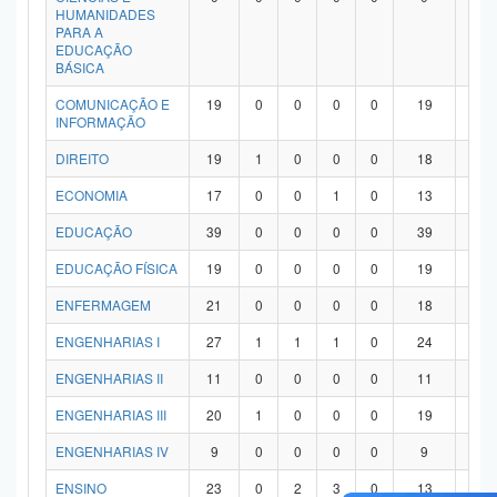
HUMANIDADES
PARA A
EDUCAÇÃO
BÁSICA
COMUNICAÇÃO E
19
0
0
0
0
19
0
INFORMAÇÃO
DIREITO
19
1
0
0
0
18
0
ECONOMIA
17
0
0
1
0
13
3
EDUCAÇÃO
39
0
0
0
0
39
0
EDUCAÇÃO FÍSICA
19
0
0
0
0
19
0
ENFERMAGEM
21
0
0
0
0
18
3
ENGENHARIAS I
27
1
1
1
0
24
0
ENGENHARIAS II
11
0
0
0
0
11
0
ENGENHARIAS III
20
1
0
0
0
19
0
ENGENHARIAS IV
9
0
0
0
0
9
0
ENSINO
23
0
2
3
0
13
5