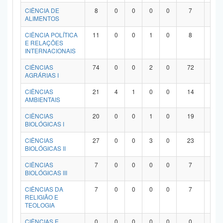
Planalto
CIÊNCIA DE
8
0
0
0
0
7
1
ALIMENTOS
CIÊNCIA POLÍTICA
11
0
0
1
0
8
2
E RELAÇÕES
INTERNACIONAIS
CIÊNCIAS
74
0
0
2
0
72
0
AGRÁRIAS I
CIÊNCIAS
21
4
1
0
0
14
2
AMBIENTAIS
CIÊNCIAS
20
0
0
1
0
19
0
BIOLÓGICAS I
CIÊNCIAS
27
0
0
3
0
23
1
BIOLÓGICAS II
CIÊNCIAS
7
0
0
0
0
7
0
BIOLÓGICAS III
CIÊNCIAS DA
7
0
0
0
0
7
0
RELIGIÃO E
TEOLOGIA
CIÊNCIAS E
0
0
0
0
0
0
0