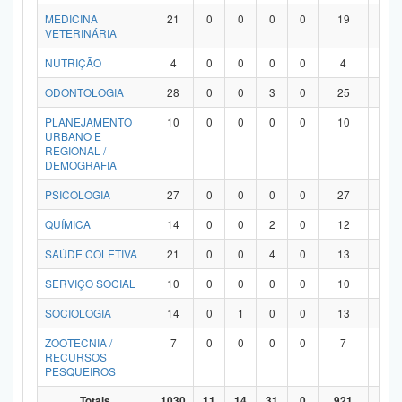
MEDICINA
21
0
0
0
0
19
2
VETERINÁRIA
NUTRIÇÃO
4
0
0
0
0
4
0
ODONTOLOGIA
28
0
0
3
0
25
0
PLANEJAMENTO
10
0
0
0
0
10
0
URBANO E
REGIONAL /
DEMOGRAFIA
PSICOLOGIA
27
0
0
0
0
27
0
QUÍMICA
14
0
0
2
0
12
0
SAÚDE COLETIVA
21
0
0
4
0
13
4
SERVIÇO SOCIAL
10
0
0
0
0
10
0
SOCIOLOGIA
14
0
1
0
0
13
0
ZOOTECNIA /
7
0
0
0
0
7
0
RECURSOS
PESQUEIROS
Totais
1030
11
14
31
0
921
53