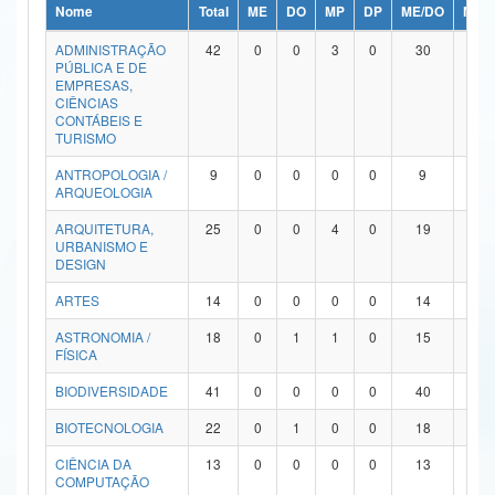
Nome
Total
ME
DO
MP
DP
ME/DO
MP/
Ministério da Ciência, Tecnologia, Inovações e Comunicações
ADMINISTRAÇÃO
42
0
0
3
0
30
9
PÚBLICA E DE
Ministério do Meio Ambiente
EMPRESAS,
CIÊNCIAS
Ministério do Turismo
CONTÁBEIS E
TURISMO
Ministério do Desenvolvimento Regional
ANTROPOLOGIA /
9
0
0
0
0
9
0
ARQUEOLOGIA
Controladoria-Geral da União
ARQUITETURA,
25
0
0
4
0
19
2
URBANISMO E
Ministério da Mulher, da Família e dos Direitos Humanos
DESIGN
Secretaria-Geral
ARTES
14
0
0
0
0
14
0
ASTRONOMIA /
18
0
1
1
0
15
1
Secretaria de Governo
FÍSICA
Gabinete de Segurança Institucional
BIODIVERSIDADE
41
0
0
0
0
40
1
Advocacia-Geral da União
BIOTECNOLOGIA
22
0
1
0
0
18
3
CIÊNCIA DA
13
0
0
0
0
13
0
Banco Central do Brasil
COMPUTAÇÃO