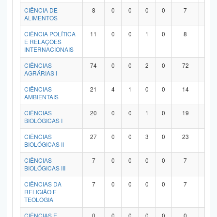
Planalto
CIÊNCIA DE
8
0
0
0
0
7
1
ALIMENTOS
CIÊNCIA POLÍTICA
11
0
0
1
0
8
2
E RELAÇÕES
INTERNACIONAIS
CIÊNCIAS
74
0
0
2
0
72
0
AGRÁRIAS I
CIÊNCIAS
21
4
1
0
0
14
2
AMBIENTAIS
CIÊNCIAS
20
0
0
1
0
19
0
BIOLÓGICAS I
CIÊNCIAS
27
0
0
3
0
23
1
BIOLÓGICAS II
CIÊNCIAS
7
0
0
0
0
7
0
BIOLÓGICAS III
CIÊNCIAS DA
7
0
0
0
0
7
0
RELIGIÃO E
TEOLOGIA
CIÊNCIAS E
0
0
0
0
0
0
0