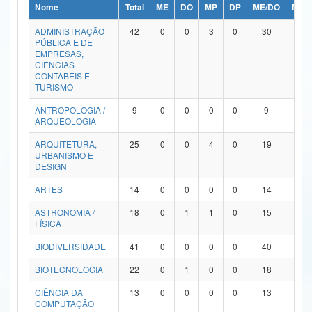
Nome
Total
ME
DO
MP
DP
ME/DO
MP/
Ministério da Ciência, Tecnologia, Inovações e Comunicações
ADMINISTRAÇÃO
42
0
0
3
0
30
9
PÚBLICA E DE
Ministério do Meio Ambiente
EMPRESAS,
CIÊNCIAS
Ministério do Turismo
CONTÁBEIS E
TURISMO
Ministério do Desenvolvimento Regional
ANTROPOLOGIA /
9
0
0
0
0
9
0
ARQUEOLOGIA
Controladoria-Geral da União
ARQUITETURA,
25
0
0
4
0
19
2
URBANISMO E
Ministério da Mulher, da Família e dos Direitos Humanos
DESIGN
Secretaria-Geral
ARTES
14
0
0
0
0
14
0
ASTRONOMIA /
18
0
1
1
0
15
1
Secretaria de Governo
FÍSICA
Gabinete de Segurança Institucional
BIODIVERSIDADE
41
0
0
0
0
40
1
Advocacia-Geral da União
BIOTECNOLOGIA
22
0
1
0
0
18
3
CIÊNCIA DA
13
0
0
0
0
13
0
Banco Central do Brasil
COMPUTAÇÃO