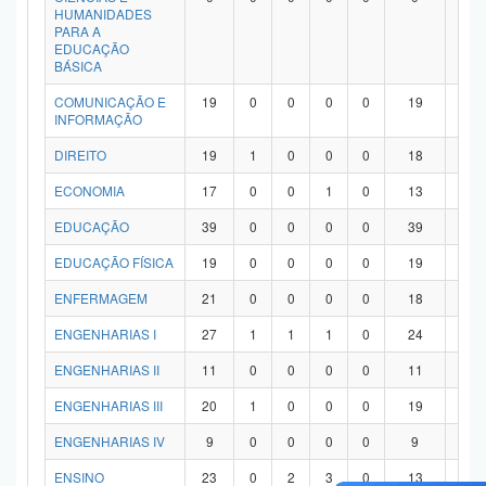
HUMANIDADES
PARA A
EDUCAÇÃO
BÁSICA
COMUNICAÇÃO E
19
0
0
0
0
19
0
INFORMAÇÃO
DIREITO
19
1
0
0
0
18
0
ECONOMIA
17
0
0
1
0
13
3
EDUCAÇÃO
39
0
0
0
0
39
0
EDUCAÇÃO FÍSICA
19
0
0
0
0
19
0
ENFERMAGEM
21
0
0
0
0
18
3
ENGENHARIAS I
27
1
1
1
0
24
0
ENGENHARIAS II
11
0
0
0
0
11
0
ENGENHARIAS III
20
1
0
0
0
19
0
ENGENHARIAS IV
9
0
0
0
0
9
0
ENSINO
23
0
2
3
0
13
5