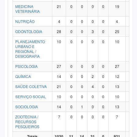
MEDICINA
21
0
0
0
0
19
2
VETERINÁRIA
NUTRIÇÃO
4
0
0
0
0
4
0
ODONTOLOGIA
28
0
0
3
0
25
0
PLANEJAMENTO
10
0
0
0
0
10
0
URBANO E
REGIONAL /
DEMOGRAFIA
PSICOLOGIA
27
0
0
0
0
27
0
QUÍMICA
14
0
0
2
0
12
0
SAÚDE COLETIVA
21
0
0
4
0
13
4
SERVIÇO SOCIAL
10
0
0
0
0
10
0
SOCIOLOGIA
14
0
1
0
0
13
0
ZOOTECNIA /
7
0
0
0
0
7
0
RECURSOS
PESQUEIROS
Totais
1030
11
14
31
0
921
53