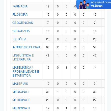
FARMÁCIA
12
0
0
0
0
12
0
FILOSOFIA
15
0
0
0
0
15
0
GEOCIÊNCIAS
7
0
0
0
0
7
0
GEOGRAFIA
18
0
0
0
0
18
0
HISTÓRIA
23
0
0
0
0
20
3
INTERDISCIPLINAR
68
2
3
2
0
53
8
LINGUÍSTICA E
48
1
0
0
0
47
0
LITERATURA
MATEMÁTICA /
16
0
1
0
0
14
1
PROBABILIDADE E
ESTATÍSTICA
MATERIAIS
10
0
0
0
0
9
1
MEDICINA I
33
1
0
0
0
32
0
MEDICINA II
29
0
2
0
0
27
0
MEDICINA III
12
0
1
0
0
10
1