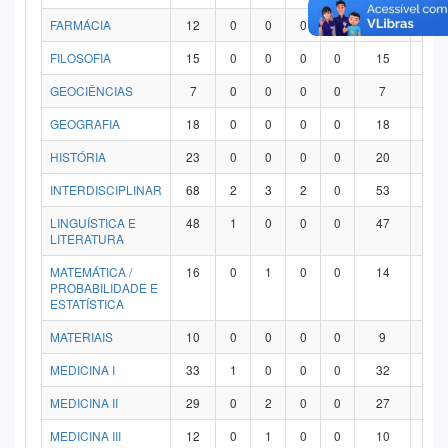
FARMÁCIA
12
0
0
0
0
12
0
FILOSOFIA
15
0
0
0
0
15
0
GEOCIÊNCIAS
7
0
0
0
0
7
0
GEOGRAFIA
18
0
0
0
0
18
0
HISTÓRIA
23
0
0
0
0
20
3
INTERDISCIPLINAR
68
2
3
2
0
53
8
LINGUÍSTICA E
48
1
0
0
0
47
0
LITERATURA
MATEMÁTICA /
16
0
1
0
0
14
1
PROBABILIDADE E
ESTATÍSTICA
MATERIAIS
10
0
0
0
0
9
1
MEDICINA I
33
1
0
0
0
32
0
MEDICINA II
29
0
2
0
0
27
0
MEDICINA III
12
0
1
0
0
10
1