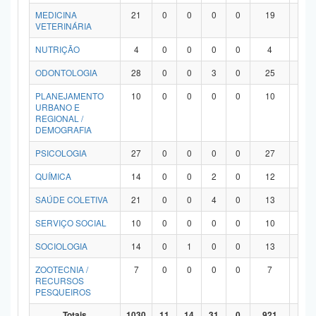
MEDICINA
21
0
0
0
0
19
2
VETERINÁRIA
NUTRIÇÃO
4
0
0
0
0
4
0
ODONTOLOGIA
28
0
0
3
0
25
0
PLANEJAMENTO
10
0
0
0
0
10
0
URBANO E
REGIONAL /
DEMOGRAFIA
PSICOLOGIA
27
0
0
0
0
27
0
QUÍMICA
14
0
0
2
0
12
0
SAÚDE COLETIVA
21
0
0
4
0
13
4
SERVIÇO SOCIAL
10
0
0
0
0
10
0
SOCIOLOGIA
14
0
1
0
0
13
0
ZOOTECNIA /
7
0
0
0
0
7
0
RECURSOS
PESQUEIROS
Totais
1030
11
14
31
0
921
53