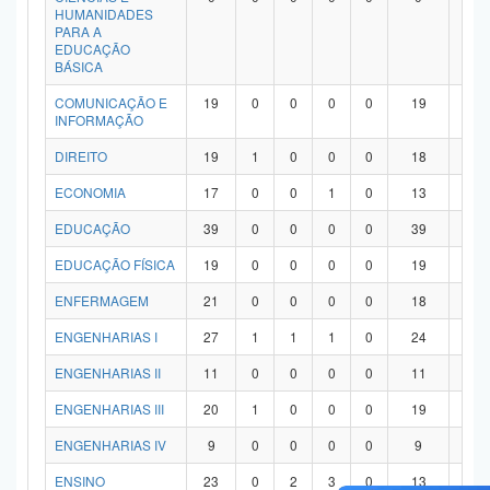
HUMANIDADES
PARA A
EDUCAÇÃO
BÁSICA
COMUNICAÇÃO E
19
0
0
0
0
19
0
INFORMAÇÃO
DIREITO
19
1
0
0
0
18
0
ECONOMIA
17
0
0
1
0
13
3
EDUCAÇÃO
39
0
0
0
0
39
0
EDUCAÇÃO FÍSICA
19
0
0
0
0
19
0
ENFERMAGEM
21
0
0
0
0
18
3
ENGENHARIAS I
27
1
1
1
0
24
0
ENGENHARIAS II
11
0
0
0
0
11
0
ENGENHARIAS III
20
1
0
0
0
19
0
ENGENHARIAS IV
9
0
0
0
0
9
0
ENSINO
23
0
2
3
0
13
5