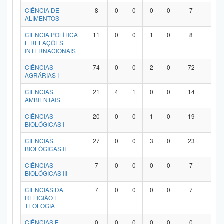
Planalto
CIÊNCIA DE
8
0
0
0
0
7
1
ALIMENTOS
CIÊNCIA POLÍTICA
11
0
0
1
0
8
2
E RELAÇÕES
INTERNACIONAIS
CIÊNCIAS
74
0
0
2
0
72
0
AGRÁRIAS I
CIÊNCIAS
21
4
1
0
0
14
2
AMBIENTAIS
CIÊNCIAS
20
0
0
1
0
19
0
BIOLÓGICAS I
CIÊNCIAS
27
0
0
3
0
23
1
BIOLÓGICAS II
CIÊNCIAS
7
0
0
0
0
7
0
BIOLÓGICAS III
CIÊNCIAS DA
7
0
0
0
0
7
0
RELIGIÃO E
TEOLOGIA
CIÊNCIAS E
0
0
0
0
0
0
0