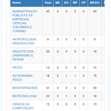
Nome
Total
ME
DO
MP
DP
ME/DO
MP/
Ministério da Ciência, Tecnologia, Inovações e Comunicações
ADMINISTRAÇÃO
42
0
0
3
0
30
9
PÚBLICA E DE
Ministério do Meio Ambiente
EMPRESAS,
CIÊNCIAS
Ministério do Turismo
CONTÁBEIS E
TURISMO
Ministério do Desenvolvimento Regional
ANTROPOLOGIA /
9
0
0
0
0
9
0
ARQUEOLOGIA
Controladoria-Geral da União
ARQUITETURA,
25
0
0
4
0
19
2
URBANISMO E
Ministério da Mulher, da Família e dos Direitos Humanos
DESIGN
Secretaria-Geral
ARTES
14
0
0
0
0
14
0
ASTRONOMIA /
18
0
1
1
0
15
1
Secretaria de Governo
FÍSICA
Gabinete de Segurança Institucional
BIODIVERSIDADE
41
0
0
0
0
40
1
Advocacia-Geral da União
BIOTECNOLOGIA
22
0
1
0
0
18
3
CIÊNCIA DA
13
0
0
0
0
13
0
Banco Central do Brasil
COMPUTAÇÃO