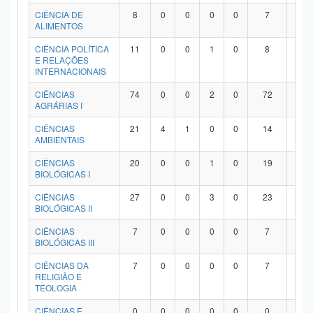
Planalto
CIÊNCIA DE
8
0
0
0
0
7
1
ALIMENTOS
CIÊNCIA POLÍTICA
11
0
0
1
0
8
2
E RELAÇÕES
INTERNACIONAIS
CIÊNCIAS
74
0
0
2
0
72
0
AGRÁRIAS I
CIÊNCIAS
21
4
1
0
0
14
2
AMBIENTAIS
CIÊNCIAS
20
0
0
1
0
19
0
BIOLÓGICAS I
CIÊNCIAS
27
0
0
3
0
23
1
BIOLÓGICAS II
CIÊNCIAS
7
0
0
0
0
7
0
BIOLÓGICAS III
CIÊNCIAS DA
7
0
0
0
0
7
0
RELIGIÃO E
TEOLOGIA
CIÊNCIAS E
0
0
0
0
0
0
0