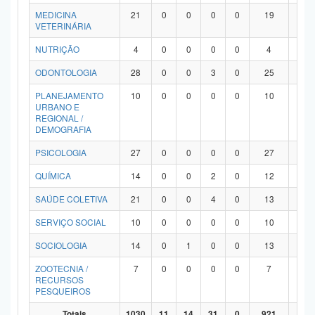
MEDICINA
21
0
0
0
0
19
2
VETERINÁRIA
NUTRIÇÃO
4
0
0
0
0
4
0
ODONTOLOGIA
28
0
0
3
0
25
0
PLANEJAMENTO
10
0
0
0
0
10
0
URBANO E
REGIONAL /
DEMOGRAFIA
PSICOLOGIA
27
0
0
0
0
27
0
QUÍMICA
14
0
0
2
0
12
0
SAÚDE COLETIVA
21
0
0
4
0
13
4
SERVIÇO SOCIAL
10
0
0
0
0
10
0
SOCIOLOGIA
14
0
1
0
0
13
0
ZOOTECNIA /
7
0
0
0
0
7
0
RECURSOS
PESQUEIROS
Totais
1030
11
14
31
0
921
53