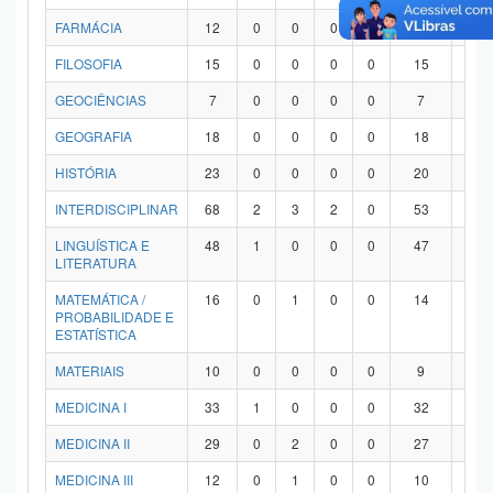
FARMÁCIA
12
0
0
0
0
12
0
FILOSOFIA
15
0
0
0
0
15
0
GEOCIÊNCIAS
7
0
0
0
0
7
0
GEOGRAFIA
18
0
0
0
0
18
0
HISTÓRIA
23
0
0
0
0
20
3
INTERDISCIPLINAR
68
2
3
2
0
53
8
LINGUÍSTICA E
48
1
0
0
0
47
0
LITERATURA
MATEMÁTICA /
16
0
1
0
0
14
1
PROBABILIDADE E
ESTATÍSTICA
MATERIAIS
10
0
0
0
0
9
1
MEDICINA I
33
1
0
0
0
32
0
MEDICINA II
29
0
2
0
0
27
0
MEDICINA III
12
0
1
0
0
10
1