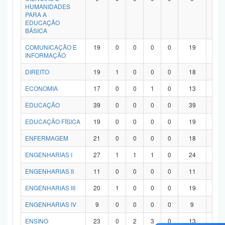
HUMANIDADES
PARA A
EDUCAÇÃO
BÁSICA
COMUNICAÇÃO E
19
0
0
0
0
19
0
INFORMAÇÃO
DIREITO
19
1
0
0
0
18
0
ECONOMIA
17
0
0
1
0
13
3
EDUCAÇÃO
39
0
0
0
0
39
0
EDUCAÇÃO FÍSICA
19
0
0
0
0
19
0
ENFERMAGEM
21
0
0
0
0
18
3
ENGENHARIAS I
27
1
1
1
0
24
0
ENGENHARIAS II
11
0
0
0
0
11
0
ENGENHARIAS III
20
1
0
0
0
19
0
ENGENHARIAS IV
9
0
0
0
0
9
0
ENSINO
23
0
2
3
0
13
5