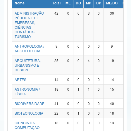
Nome
Total
ME
DO
MP
DP
ME/DO
MP/
Ministério da Ciência, Tecnologia, Inovações e Comunicações
ADMINISTRAÇÃO
42
0
0
3
0
30
9
PÚBLICA E DE
Ministério do Meio Ambiente
EMPRESAS,
CIÊNCIAS
Ministério do Turismo
CONTÁBEIS E
TURISMO
Ministério do Desenvolvimento Regional
ANTROPOLOGIA /
9
0
0
0
0
9
0
ARQUEOLOGIA
Controladoria-Geral da União
ARQUITETURA,
25
0
0
4
0
19
2
URBANISMO E
Ministério da Mulher, da Família e dos Direitos Humanos
DESIGN
Secretaria-Geral
ARTES
14
0
0
0
0
14
0
ASTRONOMIA /
18
0
1
1
0
15
1
Secretaria de Governo
FÍSICA
Gabinete de Segurança Institucional
BIODIVERSIDADE
41
0
0
0
0
40
1
Advocacia-Geral da União
BIOTECNOLOGIA
22
0
1
0
0
18
3
CIÊNCIA DA
13
0
0
0
0
13
0
Banco Central do Brasil
COMPUTAÇÃO