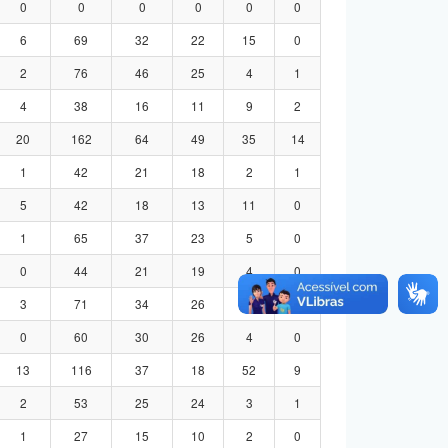
0
0
0
0
0
0
6
69
32
22
15
0
2
76
46
25
4
1
4
38
16
11
9
2
20
162
64
49
35
14
1
42
21
18
2
1
5
42
18
13
11
0
1
65
37
23
5
0
0
44
21
19
4
0
3
71
34
26
8
3
0
60
30
26
4
0
13
116
37
18
52
9
2
53
25
24
3
1
1
27
15
10
2
0