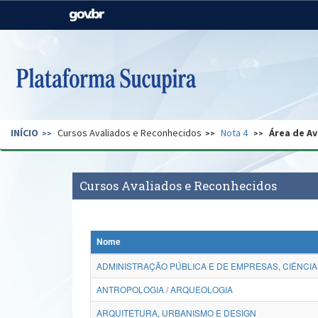
Casa Civil
Ministério da Justiça e
Segurança Pública
Ministério da Agricultura,
Ministério da Educação
Pecuária e Abastecimento
Ministério do Meio Ambiente
Ministério do Turismo
INÍCIO
Cursos Avaliados e Reconhecidos
Nota 4
Área de Av
Secretaria de Governo
Gabinete de Segurança
Institucional
Cursos Avaliados e Reconhecidos
Nome
ADMINISTRAÇÃO PÚBLICA E DE EMPRESAS, CIÊNCIA
ANTROPOLOGIA / ARQUEOLOGIA
ARQUITETURA, URBANISMO E DESIGN