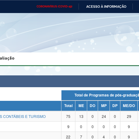
ACESSO À INFORMAÇÃO
CORONAVÍRUS (COVID-19)
Ministério da Defesa
Ministério das Relações
Mini
Exteriores
IR
PARA
O
CONTEÚDO
Ministério da Cidadania
Ministério da Saúde
Mini
Ministério do Desenvolvimento
Controladoria-Geral da União
Minis
Regional
e do
aliação
Advocacia-Geral da União
Banco Central do Brasil
Plana
Total de Programas de pós-gradu
Total
ME
DO
MP
DP
ME/DO
S CONTÁBEIS E TURISMO
75
13
0
24
0
29
9
0
0
0
0
9
22
7
0
4
0
9