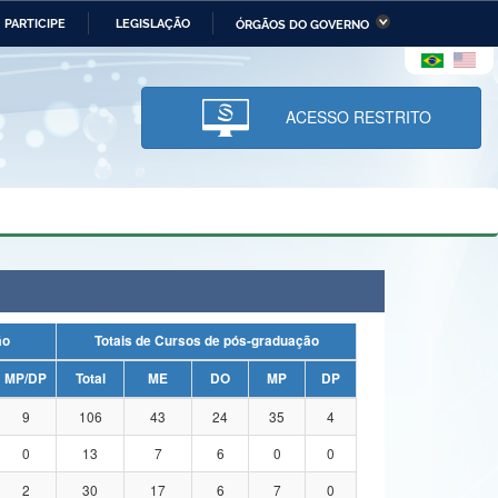
PARTICIPE
LEGISLAÇÃO
ÓRGÃOS DO GOVERNO
stério da Economia
Ministério da Infraestrutura
stério de Minas e Energia
Ministério da Ciência,
Tecnologia, Inovações e
ACESSO RESTRITO
Comunicações
tério da Mulher, da Família
Secretaria-Geral
s Direitos Humanos
lto
ação
Totais de Cursos de pós-graduação
MP/DP
Total
ME
DO
MP
DP
9
106
43
24
35
4
0
13
7
6
0
0
2
30
17
6
7
0