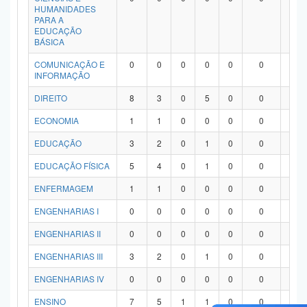
HUMANIDADES
PARA A
EDUCAÇÃO
BÁSICA
COMUNICAÇÃO E
0
0
0
0
0
0
0
INFORMAÇÃO
DIREITO
8
3
0
5
0
0
0
ECONOMIA
1
1
0
0
0
0
0
EDUCAÇÃO
3
2
0
1
0
0
0
EDUCAÇÃO FÍSICA
5
4
0
1
0
0
0
ENFERMAGEM
1
1
0
0
0
0
0
ENGENHARIAS I
0
0
0
0
0
0
0
ENGENHARIAS II
0
0
0
0
0
0
0
ENGENHARIAS III
3
2
0
1
0
0
0
ENGENHARIAS IV
0
0
0
0
0
0
0
ENSINO
7
5
1
1
0
0
0