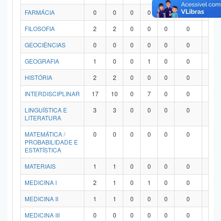
FARMÁCIA
0
0
0
0
0
0
0
FILOSOFIA
2
2
0
0
0
0
0
GEOCIÊNCIAS
0
0
0
0
0
0
0
GEOGRAFIA
1
0
0
1
0
0
0
HISTÓRIA
2
2
0
0
0
0
0
INTERDISCIPLINAR
17
10
0
7
0
0
0
LINGUÍSTICA E
3
3
0
0
0
0
0
LITERATURA
MATEMÁTICA /
0
0
0
0
0
0
0
PROBABILIDADE E
ESTATÍSTICA
MATERIAIS
1
1
0
0
0
0
0
MEDICINA I
2
1
0
1
0
0
0
MEDICINA II
1
1
0
0
0
0
0
MEDICINA III
0
0
0
0
0
0
0