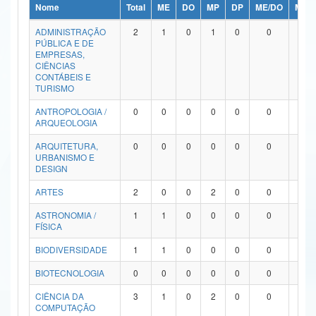
Nome
Total
ME
DO
MP
DP
ME/DO
MP/
Ministério da Ciência, Tecnologia, Inovações e Comunicações
ADMINISTRAÇÃO
2
1
0
1
0
0
0
PÚBLICA E DE
Ministério do Meio Ambiente
EMPRESAS,
CIÊNCIAS
Ministério do Turismo
CONTÁBEIS E
TURISMO
Ministério do Desenvolvimento Regional
ANTROPOLOGIA /
0
0
0
0
0
0
0
ARQUEOLOGIA
Controladoria-Geral da União
ARQUITETURA,
0
0
0
0
0
0
0
URBANISMO E
Ministério da Mulher, da Família e dos Direitos Humanos
DESIGN
Secretaria-Geral
ARTES
2
0
0
2
0
0
0
ASTRONOMIA /
1
1
0
0
0
0
0
Secretaria de Governo
FÍSICA
Gabinete de Segurança Institucional
BIODIVERSIDADE
1
1
0
0
0
0
0
Advocacia-Geral da União
BIOTECNOLOGIA
0
0
0
0
0
0
0
CIÊNCIA DA
3
1
0
2
0
0
0
Banco Central do Brasil
COMPUTAÇÃO