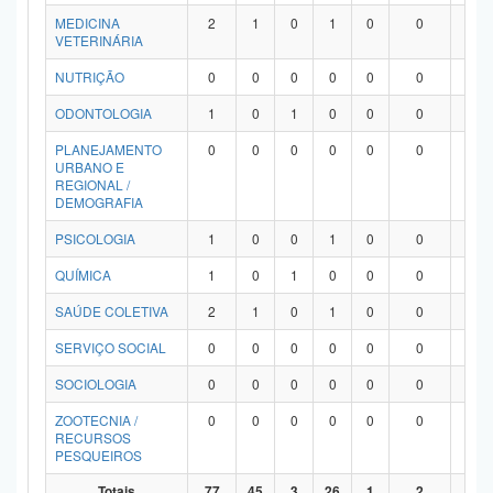
MEDICINA
2
1
0
1
0
0
0
VETERINÁRIA
NUTRIÇÃO
0
0
0
0
0
0
0
ODONTOLOGIA
1
0
1
0
0
0
0
PLANEJAMENTO
0
0
0
0
0
0
0
URBANO E
REGIONAL /
DEMOGRAFIA
PSICOLOGIA
1
0
0
1
0
0
0
QUÍMICA
1
0
1
0
0
0
0
SAÚDE COLETIVA
2
1
0
1
0
0
0
SERVIÇO SOCIAL
0
0
0
0
0
0
0
SOCIOLOGIA
0
0
0
0
0
0
0
ZOOTECNIA /
0
0
0
0
0
0
0
RECURSOS
PESQUEIROS
Totais
77
45
3
26
1
2
0