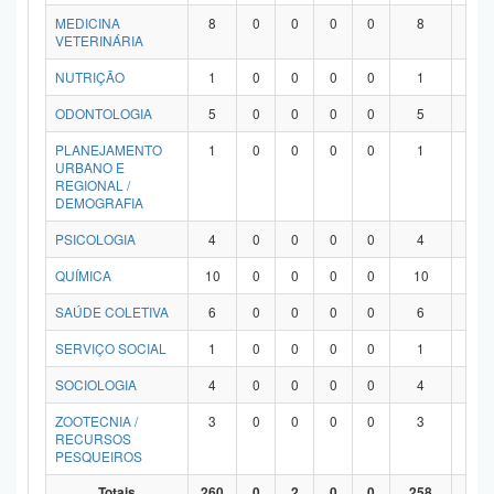
MEDICINA
8
0
0
0
0
8
0
VETERINÁRIA
NUTRIÇÃO
1
0
0
0
0
1
0
ODONTOLOGIA
5
0
0
0
0
5
0
PLANEJAMENTO
1
0
0
0
0
1
0
URBANO E
REGIONAL /
DEMOGRAFIA
PSICOLOGIA
4
0
0
0
0
4
0
QUÍMICA
10
0
0
0
0
10
0
SAÚDE COLETIVA
6
0
0
0
0
6
0
SERVIÇO SOCIAL
1
0
0
0
0
1
0
SOCIOLOGIA
4
0
0
0
0
4
0
ZOOTECNIA /
3
0
0
0
0
3
0
RECURSOS
PESQUEIROS
Totais
260
0
2
0
0
258
0