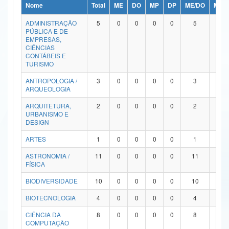
Nome
Total
ME
DO
MP
DP
ME/DO
MP/
Ministério da Ciência, Tecnologia, Inovações e Comunicações
ADMINISTRAÇÃO
5
0
0
0
0
5
0
PÚBLICA E DE
Ministério do Meio Ambiente
EMPRESAS,
CIÊNCIAS
Ministério do Turismo
CONTÁBEIS E
TURISMO
Ministério do Desenvolvimento Regional
ANTROPOLOGIA /
3
0
0
0
0
3
0
ARQUEOLOGIA
Controladoria-Geral da União
ARQUITETURA,
2
0
0
0
0
2
0
URBANISMO E
Ministério da Mulher, da Família e dos Direitos Humanos
DESIGN
Secretaria-Geral
ARTES
1
0
0
0
0
1
0
ASTRONOMIA /
11
0
0
0
0
11
0
Secretaria de Governo
FÍSICA
Gabinete de Segurança Institucional
BIODIVERSIDADE
10
0
0
0
0
10
0
Advocacia-Geral da União
BIOTECNOLOGIA
4
0
0
0
0
4
0
CIÊNCIA DA
8
0
0
0
0
8
0
Banco Central do Brasil
COMPUTAÇÃO