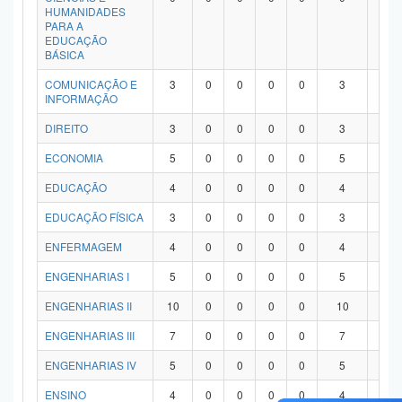
HUMANIDADES
PARA A
EDUCAÇÃO
BÁSICA
COMUNICAÇÃO E
3
0
0
0
0
3
0
INFORMAÇÃO
DIREITO
3
0
0
0
0
3
0
ECONOMIA
5
0
0
0
0
5
0
EDUCAÇÃO
4
0
0
0
0
4
0
EDUCAÇÃO FÍSICA
3
0
0
0
0
3
0
ENFERMAGEM
4
0
0
0
0
4
0
ENGENHARIAS I
5
0
0
0
0
5
0
ENGENHARIAS II
10
0
0
0
0
10
0
ENGENHARIAS III
7
0
0
0
0
7
0
ENGENHARIAS IV
5
0
0
0
0
5
0
ENSINO
4
0
0
0
0
4
0