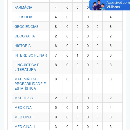
FARMÁCIA
4
0
0
0
0
4
0
FILOSOFIA
4
0
0
0
0
4
0
GEOCIÊNCIAS
8
0
0
0
0
8
0
GEOGRAFIA
2
0
0
0
0
2
0
HISTÓRIA
6
0
0
0
0
6
0
INTERDISCIPLINAR
7
0
1
0
0
6
0
LINGUÍSTICA E
8
0
0
0
0
8
0
LITERATURA
MATEMÁTICA /
8
0
0
0
0
8
0
PROBABILIDADE E
ESTATÍSTICA
MATERIAIS
2
0
0
0
0
2
0
MEDICINA I
5
0
1
0
0
4
0
MEDICINA II
8
0
0
0
0
8
0
MEDICINA III
3
0
0
0
0
3
0