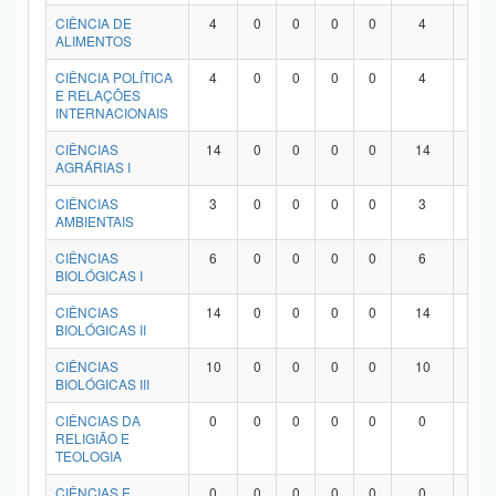
Planalto
CIÊNCIA DE
4
0
0
0
0
4
0
ALIMENTOS
CIÊNCIA POLÍTICA
4
0
0
0
0
4
0
E RELAÇÕES
INTERNACIONAIS
CIÊNCIAS
14
0
0
0
0
14
0
AGRÁRIAS I
CIÊNCIAS
3
0
0
0
0
3
0
AMBIENTAIS
CIÊNCIAS
6
0
0
0
0
6
0
BIOLÓGICAS I
CIÊNCIAS
14
0
0
0
0
14
0
BIOLÓGICAS II
CIÊNCIAS
10
0
0
0
0
10
0
BIOLÓGICAS III
CIÊNCIAS DA
0
0
0
0
0
0
0
RELIGIÃO E
TEOLOGIA
CIÊNCIAS E
0
0
0
0
0
0
0