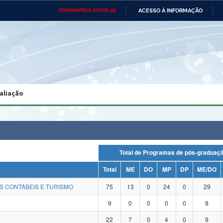
ACESSO À INFORMAÇÃO
CORONAVÍRUS (COVID-19)
Ministério da Defesa
Ministério das Relações
Mini
Exteriores
IR
PARA
O
CONTEÚDO
Ministério da Cidadania
Ministério da Saúde
Mini
Ministério do Desenvolvimento
Controladoria-Geral da União
Minis
Regional
e do
aliação
Advocacia-Geral da União
Banco Central do Brasil
Plana
Total de Programas de pós-gradu
Total
ME
DO
MP
DP
ME/DO
S CONTÁBEIS E TURISMO
75
13
0
24
0
29
9
0
0
0
0
9
22
7
0
4
0
9