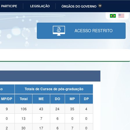
PARTICIPE
LEGISLAÇÃO
ÓRGÃOS DO GOVERNO
stério da Economia
Ministério da Infraestrutura
stério de Minas e Energia
Ministério da Ciência,
Tecnologia, Inovações e
ACESSO RESTRITO
Comunicações
tério da Mulher, da Família
Secretaria-Geral
s Direitos Humanos
lto
ação
Totais de Cursos de pós-graduação
MP/DP
Total
ME
DO
MP
DP
9
106
43
24
35
4
0
13
7
6
0
0
2
30
17
6
7
0