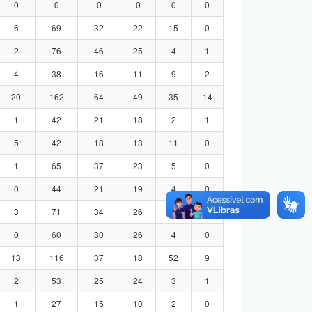
0
0
0
0
0
0
6
69
32
22
15
0
2
76
46
25
4
1
4
38
16
11
9
2
20
162
64
49
35
14
1
42
21
18
2
1
5
42
18
13
11
0
1
65
37
23
5
0
0
44
21
19
4
0
3
71
34
26
8
3
0
60
30
26
4
0
13
116
37
18
52
9
2
53
25
24
3
1
1
27
15
10
2
0