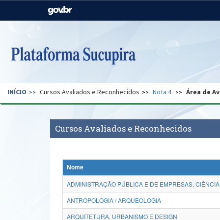
Casa Civil
Ministério da Justiça e
Segurança Pública
Ministério da Agricultura,
Ministério da Educação
Pecuária e Abastecimento
Ministério do Meio Ambiente
Ministério do Turismo
INÍCIO
Cursos Avaliados e Reconhecidos
Nota 4
Área de Av
Secretaria de Governo
Gabinete de Segurança
Institucional
Cursos Avaliados e Reconhecidos
Nome
ADMINISTRAÇÃO PÚBLICA E DE EMPRESAS, CIÊNCIA
ANTROPOLOGIA / ARQUEOLOGIA
ARQUITETURA, URBANISMO E DESIGN