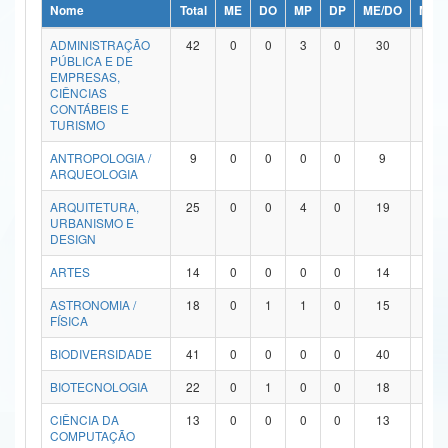
Nome
Total
ME
DO
MP
DP
ME/DO
MP/
Ministério da Ciência, Tecnologia, Inovações e Comunicações
ADMINISTRAÇÃO
42
0
0
3
0
30
9
PÚBLICA E DE
Ministério do Meio Ambiente
EMPRESAS,
CIÊNCIAS
Ministério do Turismo
CONTÁBEIS E
TURISMO
Ministério do Desenvolvimento Regional
ANTROPOLOGIA /
9
0
0
0
0
9
0
ARQUEOLOGIA
Controladoria-Geral da União
ARQUITETURA,
25
0
0
4
0
19
2
URBANISMO E
Ministério da Mulher, da Família e dos Direitos Humanos
DESIGN
Secretaria-Geral
ARTES
14
0
0
0
0
14
0
ASTRONOMIA /
18
0
1
1
0
15
1
Secretaria de Governo
FÍSICA
Gabinete de Segurança Institucional
BIODIVERSIDADE
41
0
0
0
0
40
1
Advocacia-Geral da União
BIOTECNOLOGIA
22
0
1
0
0
18
3
CIÊNCIA DA
13
0
0
0
0
13
0
Banco Central do Brasil
COMPUTAÇÃO