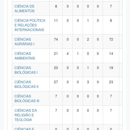
Planalto
CIÊNCIA DE
8
0
0
0
0
7
1
ALIMENTOS
CIÊNCIA POLÍTICA
11
0
0
1
0
8
2
E RELAÇÕES
INTERNACIONAIS
CIÊNCIAS
74
0
0
2
0
72
0
AGRÁRIAS I
CIÊNCIAS
21
4
1
0
0
14
2
AMBIENTAIS
CIÊNCIAS
20
0
0
1
0
19
0
BIOLÓGICAS I
CIÊNCIAS
27
0
0
3
0
23
1
BIOLÓGICAS II
CIÊNCIAS
7
0
0
0
0
7
0
BIOLÓGICAS III
CIÊNCIAS DA
7
0
0
0
0
7
0
RELIGIÃO E
TEOLOGIA
CIÊNCIAS E
0
0
0
0
0
0
0