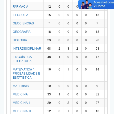
FARMÁCIA
12
0
0
0
0
12
0
FILOSOFIA
15
0
0
0
0
15
0
GEOCIÊNCIAS
7
0
0
0
0
7
0
GEOGRAFIA
18
0
0
0
0
18
0
HISTÓRIA
23
0
0
0
0
20
3
INTERDISCIPLINAR
68
2
3
2
0
53
8
LINGUÍSTICA E
48
1
0
0
0
47
0
LITERATURA
MATEMÁTICA /
16
0
1
0
0
14
1
PROBABILIDADE E
ESTATÍSTICA
MATERIAIS
10
0
0
0
0
9
1
MEDICINA I
33
1
0
0
0
32
0
MEDICINA II
29
0
2
0
0
27
0
MEDICINA III
12
0
1
0
0
10
1