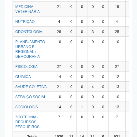
MEDICINA
21
0
0
0
0
19
2
VETERINÁRIA
NUTRIÇÃO
4
0
0
0
0
4
0
ODONTOLOGIA
28
0
0
3
0
25
0
PLANEJAMENTO
10
0
0
0
0
10
0
URBANO E
REGIONAL /
DEMOGRAFIA
PSICOLOGIA
27
0
0
0
0
27
0
QUÍMICA
14
0
0
2
0
12
0
SAÚDE COLETIVA
21
0
0
4
0
13
4
SERVIÇO SOCIAL
10
0
0
0
0
10
0
SOCIOLOGIA
14
0
1
0
0
13
0
ZOOTECNIA /
7
0
0
0
0
7
0
RECURSOS
PESQUEIROS
Totais
1030
11
14
31
0
921
53