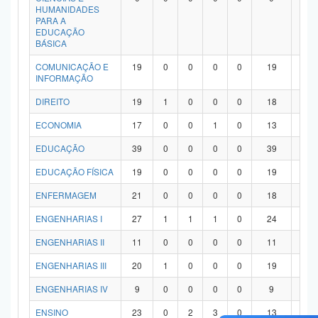
HUMANIDADES
PARA A
EDUCAÇÃO
BÁSICA
COMUNICAÇÃO E
19
0
0
0
0
19
0
INFORMAÇÃO
DIREITO
19
1
0
0
0
18
0
ECONOMIA
17
0
0
1
0
13
3
EDUCAÇÃO
39
0
0
0
0
39
0
EDUCAÇÃO FÍSICA
19
0
0
0
0
19
0
ENFERMAGEM
21
0
0
0
0
18
3
ENGENHARIAS I
27
1
1
1
0
24
0
ENGENHARIAS II
11
0
0
0
0
11
0
ENGENHARIAS III
20
1
0
0
0
19
0
ENGENHARIAS IV
9
0
0
0
0
9
0
ENSINO
23
0
2
3
0
13
5