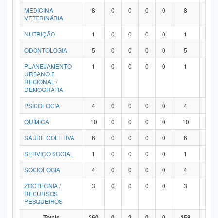
MEDICINA
8
0
0
0
0
8
0
VETERINÁRIA
NUTRIÇÃO
1
0
0
0
0
1
0
ODONTOLOGIA
5
0
0
0
0
5
0
PLANEJAMENTO
1
0
0
0
0
1
0
URBANO E
REGIONAL /
DEMOGRAFIA
PSICOLOGIA
4
0
0
0
0
4
0
QUÍMICA
10
0
0
0
0
10
0
SAÚDE COLETIVA
6
0
0
0
0
6
0
SERVIÇO SOCIAL
1
0
0
0
0
1
0
SOCIOLOGIA
4
0
0
0
0
4
0
ZOOTECNIA /
3
0
0
0
0
3
0
RECURSOS
PESQUEIROS
Totais
260
0
2
0
0
258
0