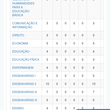
HUMANIDADES
PARA A
EDUCAÇÃO
BÁSICA
COMUNICAÇÃO E
3
0
0
0
0
3
0
INFORMAÇÃO
DIREITO
3
0
0
0
0
3
0
ECONOMIA
5
0
0
0
0
5
0
EDUCAÇÃO
4
0
0
0
0
4
0
EDUCAÇÃO FÍSICA
3
0
0
0
0
3
0
ENFERMAGEM
4
0
0
0
0
4
0
ENGENHARIAS I
5
0
0
0
0
5
0
ENGENHARIAS II
10
0
0
0
0
10
0
ENGENHARIAS III
7
0
0
0
0
7
0
ENGENHARIAS IV
5
0
0
0
0
5
0
ENSINO
4
0
0
0
0
4
0