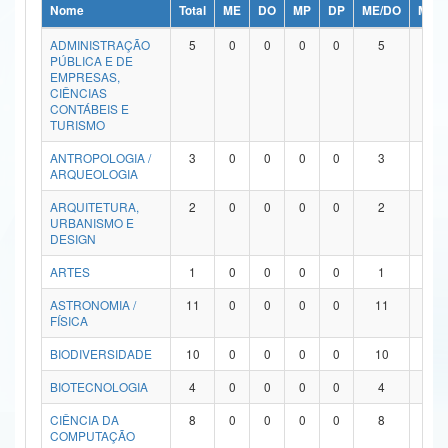
Nome
Total
ME
DO
MP
DP
ME/DO
MP/
Ministério da Ciência, Tecnologia, Inovações e Comunicações
ADMINISTRAÇÃO
5
0
0
0
0
5
0
PÚBLICA E DE
Ministério do Meio Ambiente
EMPRESAS,
CIÊNCIAS
Ministério do Turismo
CONTÁBEIS E
TURISMO
Ministério do Desenvolvimento Regional
ANTROPOLOGIA /
3
0
0
0
0
3
0
ARQUEOLOGIA
Controladoria-Geral da União
ARQUITETURA,
2
0
0
0
0
2
0
URBANISMO E
Ministério da Mulher, da Família e dos Direitos Humanos
DESIGN
Secretaria-Geral
ARTES
1
0
0
0
0
1
0
ASTRONOMIA /
11
0
0
0
0
11
0
Secretaria de Governo
FÍSICA
Gabinete de Segurança Institucional
BIODIVERSIDADE
10
0
0
0
0
10
0
Advocacia-Geral da União
BIOTECNOLOGIA
4
0
0
0
0
4
0
CIÊNCIA DA
8
0
0
0
0
8
0
Banco Central do Brasil
COMPUTAÇÃO