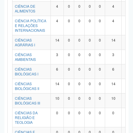
Planalto
CIÊNCIA DE
4
0
0
0
0
4
0
ALIMENTOS
CIÊNCIA POLÍTICA
4
0
0
0
0
4
0
E RELAÇÕES
INTERNACIONAIS
CIÊNCIAS
14
0
0
0
0
14
0
AGRÁRIAS I
CIÊNCIAS
3
0
0
0
0
3
0
AMBIENTAIS
CIÊNCIAS
6
0
0
0
0
6
0
BIOLÓGICAS I
CIÊNCIAS
14
0
0
0
0
14
0
BIOLÓGICAS II
CIÊNCIAS
10
0
0
0
0
10
0
BIOLÓGICAS III
CIÊNCIAS DA
0
0
0
0
0
0
0
RELIGIÃO E
TEOLOGIA
CIÊNCIAS E
0
0
0
0
0
0
0