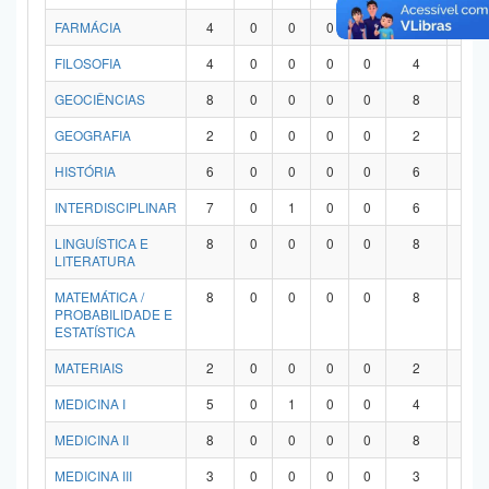
FARMÁCIA
4
0
0
0
0
4
0
FILOSOFIA
4
0
0
0
0
4
0
GEOCIÊNCIAS
8
0
0
0
0
8
0
GEOGRAFIA
2
0
0
0
0
2
0
HISTÓRIA
6
0
0
0
0
6
0
INTERDISCIPLINAR
7
0
1
0
0
6
0
LINGUÍSTICA E
8
0
0
0
0
8
0
LITERATURA
MATEMÁTICA /
8
0
0
0
0
8
0
PROBABILIDADE E
ESTATÍSTICA
MATERIAIS
2
0
0
0
0
2
0
MEDICINA I
5
0
1
0
0
4
0
MEDICINA II
8
0
0
0
0
8
0
MEDICINA III
3
0
0
0
0
3
0