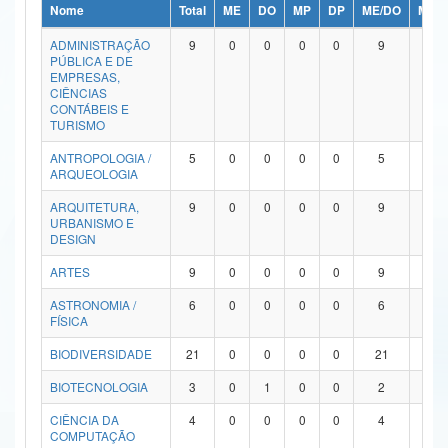
Nome
Total
ME
DO
MP
DP
ME/DO
MP/
Ministério da Ciência, Tecnologia, Inovações e Comunicações
ADMINISTRAÇÃO
9
0
0
0
0
9
0
PÚBLICA E DE
Ministério do Meio Ambiente
EMPRESAS,
CIÊNCIAS
Ministério do Turismo
CONTÁBEIS E
TURISMO
Ministério do Desenvolvimento Regional
ANTROPOLOGIA /
5
0
0
0
0
5
0
ARQUEOLOGIA
Controladoria-Geral da União
ARQUITETURA,
9
0
0
0
0
9
0
URBANISMO E
Ministério da Mulher, da Família e dos Direitos Humanos
DESIGN
Secretaria-Geral
ARTES
9
0
0
0
0
9
0
ASTRONOMIA /
6
0
0
0
0
6
0
Secretaria de Governo
FÍSICA
Gabinete de Segurança Institucional
BIODIVERSIDADE
21
0
0
0
0
21
0
Advocacia-Geral da União
BIOTECNOLOGIA
3
0
1
0
0
2
0
CIÊNCIA DA
4
0
0
0
0
4
0
Banco Central do Brasil
COMPUTAÇÃO