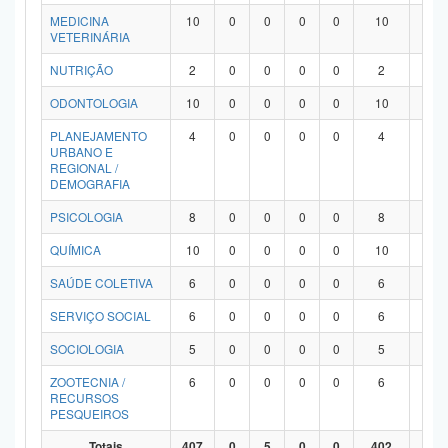
MEDICINA
10
0
0
0
0
10
0
VETERINÁRIA
NUTRIÇÃO
2
0
0
0
0
2
0
ODONTOLOGIA
10
0
0
0
0
10
0
PLANEJAMENTO
4
0
0
0
0
4
0
URBANO E
REGIONAL /
DEMOGRAFIA
PSICOLOGIA
8
0
0
0
0
8
0
QUÍMICA
10
0
0
0
0
10
0
SAÚDE COLETIVA
6
0
0
0
0
6
0
SERVIÇO SOCIAL
6
0
0
0
0
6
0
SOCIOLOGIA
5
0
0
0
0
5
0
ZOOTECNIA /
6
0
0
0
0
6
0
RECURSOS
PESQUEIROS
Totais
407
0
5
0
0
402
0