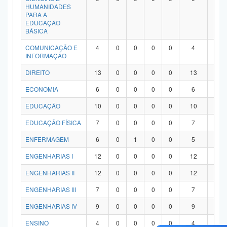
HUMANIDADES
PARA A
EDUCAÇÃO
BÁSICA
COMUNICAÇÃO E
4
0
0
0
0
4
0
INFORMAÇÃO
DIREITO
13
0
0
0
0
13
0
ECONOMIA
6
0
0
0
0
6
0
EDUCAÇÃO
10
0
0
0
0
10
0
EDUCAÇÃO FÍSICA
7
0
0
0
0
7
0
ENFERMAGEM
6
0
1
0
0
5
0
ENGENHARIAS I
12
0
0
0
0
12
0
ENGENHARIAS II
12
0
0
0
0
12
0
ENGENHARIAS III
7
0
0
0
0
7
0
ENGENHARIAS IV
9
0
0
0
0
9
0
ENSINO
4
0
0
0
0
4
0