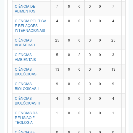
Planalto
CIÊNCIA DE
7
0
0
0
0
7
0
ALIMENTOS
CIÊNCIA POLÍTICA
4
0
0
0
0
4
0
E RELAÇÕES
INTERNACIONAIS
CIÊNCIAS
25
0
0
0
0
25
0
AGRÁRIAS I
CIÊNCIAS
5
0
2
0
0
3
0
AMBIENTAIS
CIÊNCIAS
13
0
0
0
0
13
0
BIOLÓGICAS I
CIÊNCIAS
9
0
0
0
0
9
0
BIOLÓGICAS II
CIÊNCIAS
4
0
0
0
0
4
0
BIOLÓGICAS III
CIÊNCIAS DA
1
0
0
0
0
1
0
RELIGIÃO E
TEOLOGIA
CIÊNCIAS E
0
0
0
0
0
0
0