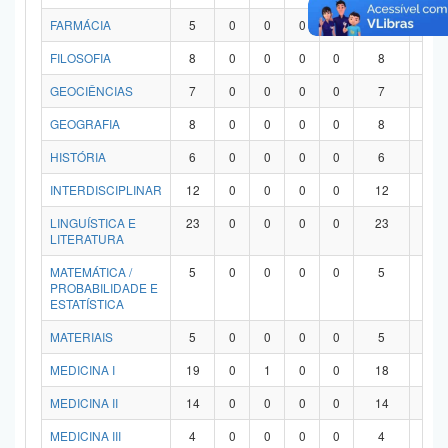
FARMÁCIA
5
0
0
0
0
5
0
FILOSOFIA
8
0
0
0
0
8
0
GEOCIÊNCIAS
7
0
0
0
0
7
0
GEOGRAFIA
8
0
0
0
0
8
0
HISTÓRIA
6
0
0
0
0
6
0
INTERDISCIPLINAR
12
0
0
0
0
12
0
LINGUÍSTICA E
23
0
0
0
0
23
0
LITERATURA
MATEMÁTICA /
5
0
0
0
0
5
0
PROBABILIDADE E
ESTATÍSTICA
MATERIAIS
5
0
0
0
0
5
0
MEDICINA I
19
0
1
0
0
18
0
MEDICINA II
14
0
0
0
0
14
0
MEDICINA III
4
0
0
0
0
4
0