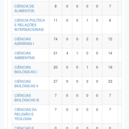
Planalto
CIÊNCIA DE
8
0
0
0
0
7
1
ALIMENTOS
CIÊNCIA POLÍTICA
11
0
0
1
0
8
2
E RELAÇÕES
INTERNACIONAIS
CIÊNCIAS
74
0
0
2
0
72
0
AGRÁRIAS I
CIÊNCIAS
21
4
1
0
0
14
2
AMBIENTAIS
CIÊNCIAS
20
0
0
1
0
19
0
BIOLÓGICAS I
CIÊNCIAS
27
0
0
3
0
23
1
BIOLÓGICAS II
CIÊNCIAS
7
0
0
0
0
7
0
BIOLÓGICAS III
CIÊNCIAS DA
7
0
0
0
0
7
0
RELIGIÃO E
TEOLOGIA
CIÊNCIAS E
0
0
0
0
0
0
0