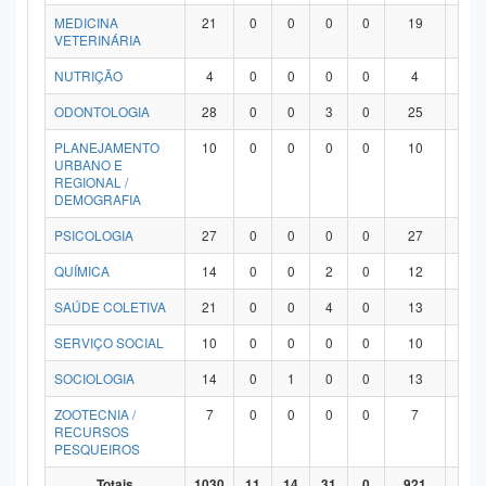
MEDICINA
21
0
0
0
0
19
2
VETERINÁRIA
NUTRIÇÃO
4
0
0
0
0
4
0
ODONTOLOGIA
28
0
0
3
0
25
0
PLANEJAMENTO
10
0
0
0
0
10
0
URBANO E
REGIONAL /
DEMOGRAFIA
PSICOLOGIA
27
0
0
0
0
27
0
QUÍMICA
14
0
0
2
0
12
0
SAÚDE COLETIVA
21
0
0
4
0
13
4
SERVIÇO SOCIAL
10
0
0
0
0
10
0
SOCIOLOGIA
14
0
1
0
0
13
0
ZOOTECNIA /
7
0
0
0
0
7
0
RECURSOS
PESQUEIROS
Totais
1030
11
14
31
0
921
53