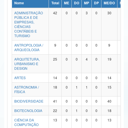
Nome
Total
ME
DO
MP
DP
ME/DO
MP/
Ministério da Ciência, Tecnologia, Inovações e Comunicações
ADMINISTRAÇÃO
42
0
0
3
0
30
9
PÚBLICA E DE
Ministério do Meio Ambiente
EMPRESAS,
CIÊNCIAS
Ministério do Turismo
CONTÁBEIS E
TURISMO
Ministério do Desenvolvimento Regional
ANTROPOLOGIA /
9
0
0
0
0
9
0
ARQUEOLOGIA
Controladoria-Geral da União
ARQUITETURA,
25
0
0
4
0
19
2
URBANISMO E
Ministério da Mulher, da Família e dos Direitos Humanos
DESIGN
Secretaria-Geral
ARTES
14
0
0
0
0
14
0
ASTRONOMIA /
18
0
1
1
0
15
1
Secretaria de Governo
FÍSICA
Gabinete de Segurança Institucional
BIODIVERSIDADE
41
0
0
0
0
40
1
Advocacia-Geral da União
BIOTECNOLOGIA
22
0
1
0
0
18
3
CIÊNCIA DA
13
0
0
0
0
13
0
Banco Central do Brasil
COMPUTAÇÃO