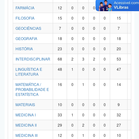
FARMÁCIA
12
0
0
0
0
12
0
FILOSOFIA
15
0
0
0
0
15
0
GEOCIÊNCIAS
7
0
0
0
0
7
0
GEOGRAFIA
18
0
0
0
0
18
0
HISTÓRIA
23
0
0
0
0
20
3
INTERDISCIPLINAR
68
2
3
2
0
53
8
LINGUÍSTICA E
48
1
0
0
0
47
0
LITERATURA
MATEMÁTICA /
16
0
1
0
0
14
1
PROBABILIDADE E
ESTATÍSTICA
MATERIAIS
10
0
0
0
0
9
1
MEDICINA I
33
1
0
0
0
32
0
MEDICINA II
29
0
2
0
0
27
0
MEDICINA III
12
0
1
0
0
10
1