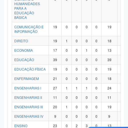
HUMANIDADES
PARA A
EDUCAÇÃO
BÁSICA
COMUNICAÇÃO E
19
0
0
0
0
19
0
INFORMAÇÃO
DIREITO
19
1
0
0
0
18
0
ECONOMIA
17
0
0
1
0
13
3
EDUCAÇÃO
39
0
0
0
0
39
0
EDUCAÇÃO FÍSICA
19
0
0
0
0
19
0
ENFERMAGEM
21
0
0
0
0
18
3
ENGENHARIAS I
27
1
1
1
0
24
0
ENGENHARIAS II
11
0
0
0
0
11
0
ENGENHARIAS III
20
1
0
0
0
19
0
ENGENHARIAS IV
9
0
0
0
0
9
0
ENSINO
23
0
2
3
0
13
5