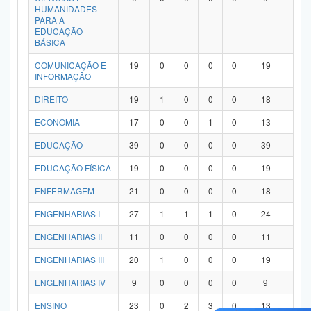
HUMANIDADES
PARA A
EDUCAÇÃO
BÁSICA
COMUNICAÇÃO E
19
0
0
0
0
19
0
INFORMAÇÃO
DIREITO
19
1
0
0
0
18
0
ECONOMIA
17
0
0
1
0
13
3
EDUCAÇÃO
39
0
0
0
0
39
0
EDUCAÇÃO FÍSICA
19
0
0
0
0
19
0
ENFERMAGEM
21
0
0
0
0
18
3
ENGENHARIAS I
27
1
1
1
0
24
0
ENGENHARIAS II
11
0
0
0
0
11
0
ENGENHARIAS III
20
1
0
0
0
19
0
ENGENHARIAS IV
9
0
0
0
0
9
0
ENSINO
23
0
2
3
0
13
5