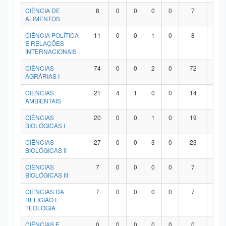
Planalto
CIÊNCIA DE
8
0
0
0
0
7
1
ALIMENTOS
CIÊNCIA POLÍTICA
11
0
0
1
0
8
2
E RELAÇÕES
INTERNACIONAIS
CIÊNCIAS
74
0
0
2
0
72
0
AGRÁRIAS I
CIÊNCIAS
21
4
1
0
0
14
2
AMBIENTAIS
CIÊNCIAS
20
0
0
1
0
19
0
BIOLÓGICAS I
CIÊNCIAS
27
0
0
3
0
23
1
BIOLÓGICAS II
CIÊNCIAS
7
0
0
0
0
7
0
BIOLÓGICAS III
CIÊNCIAS DA
7
0
0
0
0
7
0
RELIGIÃO E
TEOLOGIA
CIÊNCIAS E
0
0
0
0
0
0
0