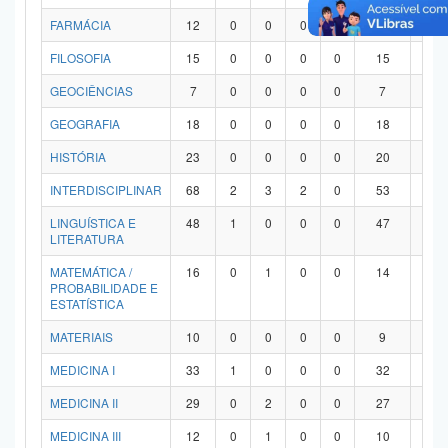
FARMÁCIA
12
0
0
0
0
12
0
FILOSOFIA
15
0
0
0
0
15
0
GEOCIÊNCIAS
7
0
0
0
0
7
0
GEOGRAFIA
18
0
0
0
0
18
0
HISTÓRIA
23
0
0
0
0
20
3
INTERDISCIPLINAR
68
2
3
2
0
53
8
LINGUÍSTICA E
48
1
0
0
0
47
0
LITERATURA
MATEMÁTICA /
16
0
1
0
0
14
1
PROBABILIDADE E
ESTATÍSTICA
MATERIAIS
10
0
0
0
0
9
1
MEDICINA I
33
1
0
0
0
32
0
MEDICINA II
29
0
2
0
0
27
0
MEDICINA III
12
0
1
0
0
10
1