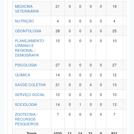
MEDICINA
21
0
0
0
0
19
2
VETERINÁRIA
NUTRIÇÃO
4
0
0
0
0
4
0
ODONTOLOGIA
28
0
0
3
0
25
0
PLANEJAMENTO
10
0
0
0
0
10
0
URBANO E
REGIONAL /
DEMOGRAFIA
PSICOLOGIA
27
0
0
0
0
27
0
QUÍMICA
14
0
0
2
0
12
0
SAÚDE COLETIVA
21
0
0
4
0
13
4
SERVIÇO SOCIAL
10
0
0
0
0
10
0
SOCIOLOGIA
14
0
1
0
0
13
0
ZOOTECNIA /
7
0
0
0
0
7
0
RECURSOS
PESQUEIROS
Totais
1030
11
14
31
0
921
53