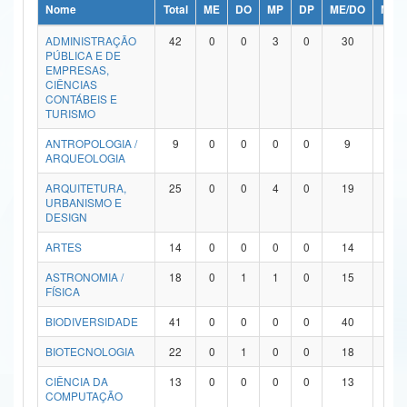
Nome
Total
ME
DO
MP
DP
ME/DO
MP/
Ministério da Ciência, Tecnologia, Inovações e Comunicações
ADMINISTRAÇÃO
42
0
0
3
0
30
9
PÚBLICA E DE
Ministério do Meio Ambiente
EMPRESAS,
CIÊNCIAS
Ministério do Turismo
CONTÁBEIS E
TURISMO
Ministério do Desenvolvimento Regional
ANTROPOLOGIA /
9
0
0
0
0
9
0
ARQUEOLOGIA
Controladoria-Geral da União
ARQUITETURA,
25
0
0
4
0
19
2
URBANISMO E
Ministério da Mulher, da Família e dos Direitos Humanos
DESIGN
Secretaria-Geral
ARTES
14
0
0
0
0
14
0
ASTRONOMIA /
18
0
1
1
0
15
1
Secretaria de Governo
FÍSICA
Gabinete de Segurança Institucional
BIODIVERSIDADE
41
0
0
0
0
40
1
Advocacia-Geral da União
BIOTECNOLOGIA
22
0
1
0
0
18
3
CIÊNCIA DA
13
0
0
0
0
13
0
Banco Central do Brasil
COMPUTAÇÃO