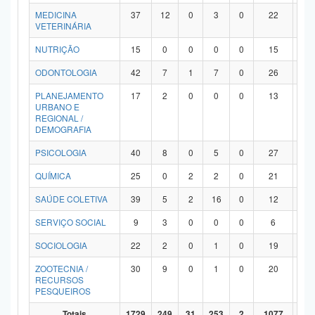
MEDICINA
37
12
0
3
0
22
0
VETERINÁRIA
NUTRIÇÃO
15
0
0
0
0
15
0
ODONTOLOGIA
42
7
1
7
0
26
1
PLANEJAMENTO
17
2
0
0
0
13
2
URBANO E
REGIONAL /
DEMOGRAFIA
PSICOLOGIA
40
8
0
5
0
27
0
QUÍMICA
25
0
2
2
0
21
0
SAÚDE COLETIVA
39
5
2
16
0
12
4
SERVIÇO SOCIAL
9
3
0
0
0
6
0
SOCIOLOGIA
22
2
0
1
0
19
0
ZOOTECNIA /
30
9
0
1
0
20
0
RECURSOS
PESQUEIROS
Totais
1729
249
31
253
2
1077
11