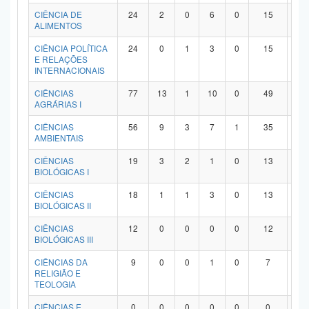
Planalto
CIÊNCIA DE
24
2
0
6
0
15
1
ALIMENTOS
CIÊNCIA POLÍTICA
24
0
1
3
0
15
5
E RELAÇÕES
INTERNACIONAIS
CIÊNCIAS
77
13
1
10
0
49
4
AGRÁRIAS I
CIÊNCIAS
56
9
3
7
1
35
1
AMBIENTAIS
CIÊNCIAS
19
3
2
1
0
13
0
BIOLÓGICAS I
CIÊNCIAS
18
1
1
3
0
13
0
BIOLÓGICAS II
CIÊNCIAS
12
0
0
0
0
12
0
BIOLÓGICAS III
CIÊNCIAS DA
9
0
0
1
0
7
1
RELIGIÃO E
TEOLOGIA
CIÊNCIAS E
0
0
0
0
0
0
0