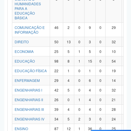
HUMANIDADES
PARA A
EDUCAÇÃO
BÁSICA
COMUNICAÇÃO E
46
2
0
9
0
29
6
INFORMAÇÃO
DIREITO
50
13
0
3
0
32
2
ECONOMIA
25
5
1
5
0
10
4
EDUCAÇÃO
98
8
1
15
0
54
2
EDUCAÇÃO FÍSICA
22
1
0
1
0
19
1
ENFERMAGEM
29
4
0
6
0
14
5
ENGENHARIAS I
42
5
0
4
0
32
1
ENGENHARIAS II
26
0
1
4
0
21
0
ENGENHARIAS III
39
4
0
4
0
28
3
ENGENHARIAS IV
34
5
2
3
0
24
0
ENSINO
87
12
1
36
0
25
1