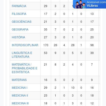
FARMÁCIA
29
3
2
1
0
21
2
FILOSOFIA
17
2
0
1
0
13
1
GEOCIÊNCIAS
21
3
0
1
0
17
0
GEOGRAFIA
35
7
0
2
0
25
1
HISTÓRIA
27
3
0
1
0
20
3
INTERDISCIPLINAR
170
26
4
28
1
98
1
LINGUÍSTICA E
53
9
0
5
0
39
0
LITERATURA
MATEMÁTICA /
21
8
2
4
0
7
0
PROBABILIDADE E
ESTATÍSTICA
MATERIAIS
16
5
0
2
0
9
0
MEDICINA I
29
2
1
10
0
16
0
MEDICINA II
23
1
0
3
0
18
1
MEDICINA III
18
0
1
3
0
12
2