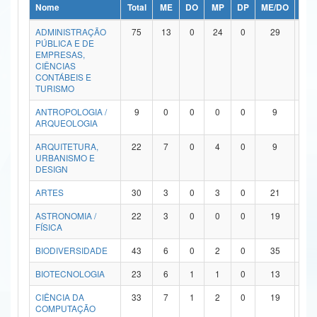
Nome
Total
ME
DO
MP
DP
ME/DO
MP/
Ministério da Ciência, Tecnologia, Inovações e Comunicações
ADMINISTRAÇÃO
75
13
0
24
0
29
9
PÚBLICA E DE
Ministério do Meio Ambiente
EMPRESAS,
CIÊNCIAS
Ministério do Turismo
CONTÁBEIS E
TURISMO
Ministério do Desenvolvimento Regional
ANTROPOLOGIA /
9
0
0
0
0
9
0
ARQUEOLOGIA
Controladoria-Geral da União
ARQUITETURA,
22
7
0
4
0
9
2
URBANISMO E
Ministério da Mulher, da Família e dos Direitos Humanos
DESIGN
Secretaria-Geral
ARTES
30
3
0
3
0
21
3
ASTRONOMIA /
22
3
0
0
0
19
0
Secretaria de Governo
FÍSICA
Gabinete de Segurança Institucional
BIODIVERSIDADE
43
6
0
2
0
35
0
Advocacia-Geral da União
BIOTECNOLOGIA
23
6
1
1
0
13
2
CIÊNCIA DA
33
7
1
2
0
19
4
Banco Central do Brasil
COMPUTAÇÃO