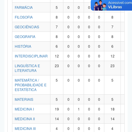
FARMÁCIA
5
0
0
0
0
5
0
FILOSOFIA
8
0
0
0
0
8
0
GEOCIÊNCIAS
7
0
0
0
0
7
0
GEOGRAFIA
8
0
0
0
0
8
0
HISTÓRIA
6
0
0
0
0
6
0
INTERDISCIPLINAR
12
0
0
0
0
12
0
LINGUÍSTICA E
23
0
0
0
0
23
0
LITERATURA
MATEMÁTICA /
5
0
0
0
0
5
0
PROBABILIDADE E
ESTATÍSTICA
MATERIAIS
5
0
0
0
0
5
0
MEDICINA I
19
0
1
0
0
18
0
MEDICINA II
14
0
0
0
0
14
0
MEDICINA III
4
0
0
0
0
4
0