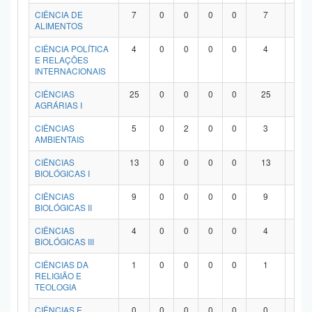
Planalto
CIÊNCIA DE
7
0
0
0
0
7
0
ALIMENTOS
CIÊNCIA POLÍTICA
4
0
0
0
0
4
0
E RELAÇÕES
INTERNACIONAIS
CIÊNCIAS
25
0
0
0
0
25
0
AGRÁRIAS I
CIÊNCIAS
5
0
2
0
0
3
0
AMBIENTAIS
CIÊNCIAS
13
0
0
0
0
13
0
BIOLÓGICAS I
CIÊNCIAS
9
0
0
0
0
9
0
BIOLÓGICAS II
CIÊNCIAS
4
0
0
0
0
4
0
BIOLÓGICAS III
CIÊNCIAS DA
1
0
0
0
0
1
0
RELIGIÃO E
TEOLOGIA
CIÊNCIAS E
0
0
0
0
0
0
0