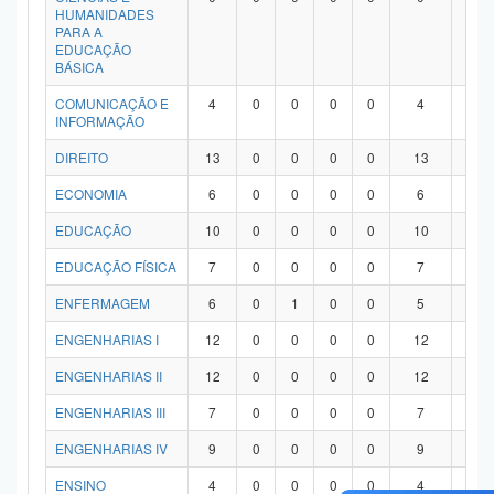
HUMANIDADES
PARA A
EDUCAÇÃO
BÁSICA
COMUNICAÇÃO E
4
0
0
0
0
4
0
INFORMAÇÃO
DIREITO
13
0
0
0
0
13
0
ECONOMIA
6
0
0
0
0
6
0
EDUCAÇÃO
10
0
0
0
0
10
0
EDUCAÇÃO FÍSICA
7
0
0
0
0
7
0
ENFERMAGEM
6
0
1
0
0
5
0
ENGENHARIAS I
12
0
0
0
0
12
0
ENGENHARIAS II
12
0
0
0
0
12
0
ENGENHARIAS III
7
0
0
0
0
7
0
ENGENHARIAS IV
9
0
0
0
0
9
0
ENSINO
4
0
0
0
0
4
0