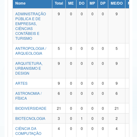
Nome
Total
ME
DO
MP
DP
ME/DO
MP/
Ministério da Ciência, Tecnologia, Inovações e Comunicações
ADMINISTRAÇÃO
9
0
0
0
0
9
0
PÚBLICA E DE
Ministério do Meio Ambiente
EMPRESAS,
CIÊNCIAS
Ministério do Turismo
CONTÁBEIS E
TURISMO
Ministério do Desenvolvimento Regional
ANTROPOLOGIA /
5
0
0
0
0
5
0
ARQUEOLOGIA
Controladoria-Geral da União
ARQUITETURA,
9
0
0
0
0
9
0
URBANISMO E
Ministério da Mulher, da Família e dos Direitos Humanos
DESIGN
Secretaria-Geral
ARTES
9
0
0
0
0
9
0
ASTRONOMIA /
6
0
0
0
0
6
0
Secretaria de Governo
FÍSICA
Gabinete de Segurança Institucional
BIODIVERSIDADE
21
0
0
0
0
21
0
Advocacia-Geral da União
BIOTECNOLOGIA
3
0
1
0
0
2
0
CIÊNCIA DA
4
0
0
0
0
4
0
Banco Central do Brasil
COMPUTAÇÃO