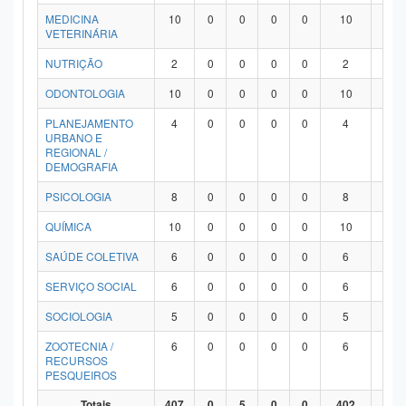
MEDICINA
10
0
0
0
0
10
0
VETERINÁRIA
NUTRIÇÃO
2
0
0
0
0
2
0
ODONTOLOGIA
10
0
0
0
0
10
0
PLANEJAMENTO
4
0
0
0
0
4
0
URBANO E
REGIONAL /
DEMOGRAFIA
PSICOLOGIA
8
0
0
0
0
8
0
QUÍMICA
10
0
0
0
0
10
0
SAÚDE COLETIVA
6
0
0
0
0
6
0
SERVIÇO SOCIAL
6
0
0
0
0
6
0
SOCIOLOGIA
5
0
0
0
0
5
0
ZOOTECNIA /
6
0
0
0
0
6
0
RECURSOS
PESQUEIROS
Totais
407
0
5
0
0
402
0